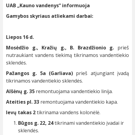
UAB „Kauno vandenys“ informuoja
Gamybos skyriaus atliekami darbai:
Liepos 16 d.
Mosėdžio g., Kražių g., B. Brazdžionio g.
prieš
nutraukiant vandens tiekimą tikrinamos vandentiekio
sklendės.
Pažangos g. 5a (Garliava)
prieš atjungiant įvadą
tikrinamos vandentiekio sklendės.
Alšėnų g. 35
remontuojama vandentiekio linija.
Ateities pl. 33
remontuojama vandentiekio kapa.
Ievų takas 2
tikrinama vandens kolonėlė.
Būgos g. 22, 24
tikrinami vandentiekio įvadai ir
sklendės.