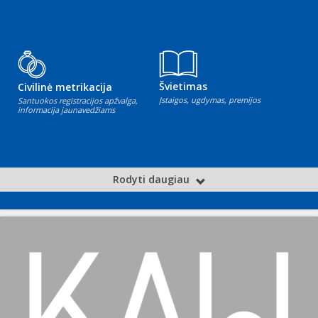
Švietimas
Civilinė metrikacija
Įstaigos, ugdymas, premijos
Santuokos registracijos apžvalga,
informacija jaunavedžiams
Rodyti daugiau