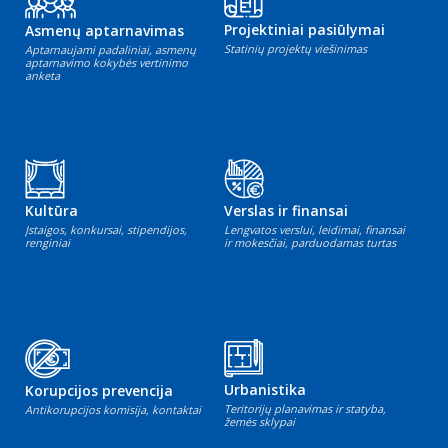
Projektiniai pasiūlymai
Asmenų aptarnavimas
Statinių projektų viešinimas
Aptarnaujami padaliniai, asmenų
aptarnavimo kokybės vertinimo
anketa
Kultūra
Verslas ir finansai
Įstaigos, konkursai, stipendijos,
Lengvatos verslui, leidimai, finansai
renginiai
ir mokesčiai, parduodamas turtas
Urbanistika
Korupcijos prevencija
Teritorijų planavimas ir statyba,
Antikorupcijos komisija, kontaktai
žemės sklypai