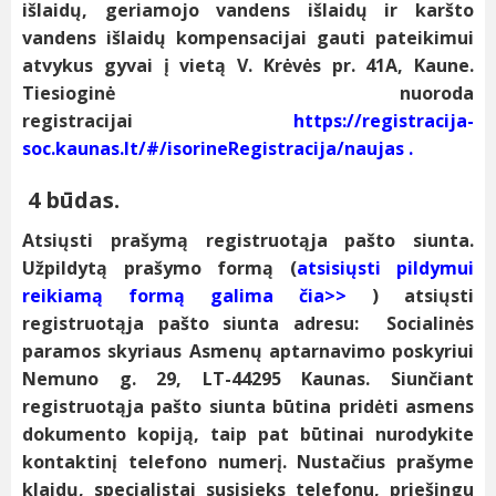
išlaidų, geriamojo vandens išlaidų ir karšto
vandens išlaidų kompensacijai gauti pateikimui
atvykus gyvai į vietą V. Krėvės pr. 41A, Kaune.
Tiesioginė nuoroda
registracijai
https://registracija-
soc.kaunas.lt/#/isorineRegistracija/naujas
.
4 būdas.
Atsiųsti prašymą registruotąja pašto siunta.
Užpildytą prašymo formą (
atsisiųsti pildymui
reikiamą formą galima čia>>
) atsiųsti
registruotąja pašto siunta adresu: Socialinės
paramos skyriaus Asmenų aptarnavimo poskyriui
Nemuno g. 29, LT-44295 Kaunas. Siunčiant
registruotąja pašto siunta būtina pridėti asmens
dokumento kopiją, taip pat būtinai nurodykite
kontaktinį telefono numerį. Nustačius prašyme
klaidų, specialistai susisieks telefonu, priešingu