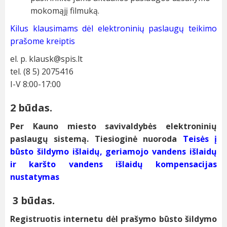
mokomąjį filmuką.
Kilus klausimams dėl elektroninių paslaugų teikimo
prašome kreiptis
el. p.
klausk@spis.lt
tel. (8 5) 2075416
I-V 8:00-17:00
2 būdas.
Per Kauno miesto savivaldybės elektroninių
paslaugų sistemą. Tiesioginė nuoroda
Teisės į
būsto šildymo išlaidų, geriamojo vandens išlaidų
ir karšto vandens išlaidų kompensacijas
nustatymas
3 būdas.
Registruotis internetu dėl prašymo būsto šildymo