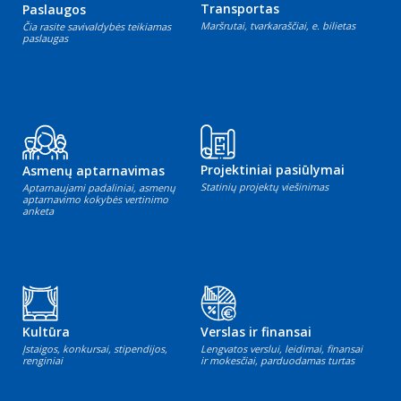
Transportas
Paslaugos
Maršrutai, tvarkaraščiai, e. bilietas
Čia rasite savivaldybės teikiamas
paslaugas
Projektiniai pasiūlymai
Asmenų aptarnavimas
Statinių projektų viešinimas
Aptarnaujami padaliniai, asmenų
aptarnavimo kokybės vertinimo
anketa
Kultūra
Verslas ir finansai
Įstaigos, konkursai, stipendijos,
Lengvatos verslui, leidimai, finansai
renginiai
ir mokesčiai, parduodamas turtas