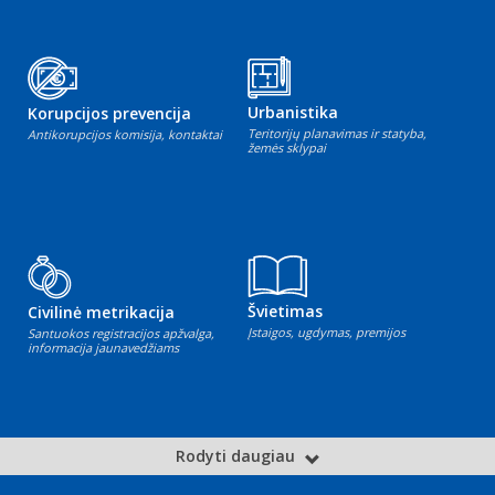
Urbanistika
Korupcijos prevencija
Teritorijų planavimas ir statyba,
Antikorupcijos komisija, kontaktai
žemės sklypai
Švietimas
Civilinė metrikacija
Įstaigos, ugdymas, premijos
Santuokos registracijos apžvalga,
informacija jaunavedžiams
Rodyti daugiau