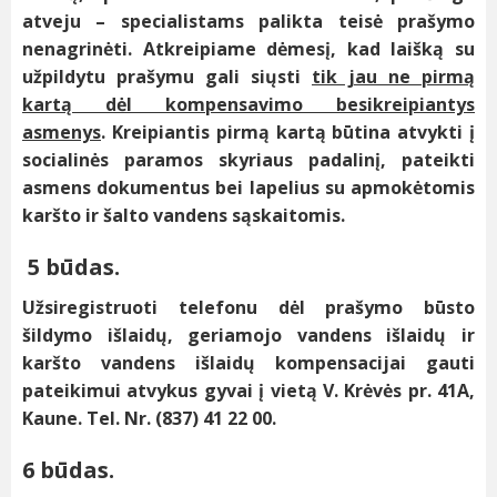
atveju – specialistams palikta teisė prašymo
nenagrinėti. Atkreipiame dėmesį, kad laišką su
užpildytu prašymu gali siųsti
tik jau ne pirmą
kartą dėl kompensavimo besikreipiantys
asmenys
. Kreipiantis pirmą kartą būtina atvykti į
socialinės paramos skyriaus padalinį, pateikti
asmens dokumentus bei lapelius su apmokėtomis
karšto ir šalto vandens sąskaitomis.
5 būdas.
Užsiregistruoti telefonu dėl prašymo būsto
šildymo išlaidų, geriamojo vandens išlaidų ir
karšto vandens išlaidų kompensacijai gauti
pateikimui atvykus gyvai į vietą V. Krėvės pr. 41A,
Kaune. Tel. Nr. (837) 41 22 00.
6 būdas.