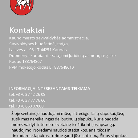
Kontaktai
Kauno miesto savivaldybės administracija,
Savivaldybės biudžetinė įstaiga,
Laisvės al. 96, LT-44251 Kaunas
Duomenys kaupiami ir saugomi Juridinių asmenų registre
Kodas
188764867
PVM mokėtojo kodas
LT 887648610
INFORMACIJA INTERESANTAMS TEIKIAMA
tel. +370 37 42 26 08
tel. +370 37 77 76 66
tel. +370 660 07000
el. p.
info@kaunas.lt
Šioje svetainėje naudojami mūsų ir trečiųjų šalių slapukai. Jūsų
sutikimas nereikalingas dėl būtinųjų slapukų, kurie padeda
mums valdyti interneto svetainę ir užtikrinti jos apsaugą,
naudojimo. Norėdami naudoti statistikos, analitikos ir
rinkodaros slapukus, turime gauti jūsų sutikimą. Šiuos slapukus