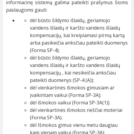
informacinę sistemą galima pateikti prašymus šioms
paslaugoms gauti:
dėl būsto šildymo išlaidų, geriamojo
vandens išlaidų ir karšto vandens išlaidų
kompensacijų, kai kreipiamasi pirmą kartą
arba pasikeičia anksčiau pateikti duomenys
(Forma SP-4);
dėl būsto šildymo išlaidų, geriamojo
vandens išlaidų ir karšto vandens išlaidų
kompensacijų , kai nesikeičia anksčiau
pateikti duomenys (SP-4 (A));
dėl vienkartinės išmokos gimusiam ar
įvaikintam vaikui (Forma SP-3A);
dėl išmokos vaikui (Forma SP-3A(1)).
dėl vienkartinės išmokos nėščiai moteriai
(Forma SP-3A).
dėl Išmokos gimus vienu metu daugiau
kaip vienam vaikui (Forma SP-3A);