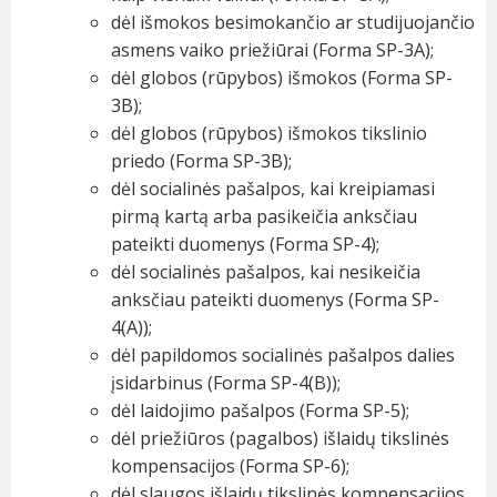
dėl išmokos besimokančio ar studijuojančio
asmens vaiko priežiūrai (Forma SP-3A);
dėl globos (rūpybos) išmokos (Forma SP-
3B);
dėl globos (rūpybos) išmokos tikslinio
priedo (Forma SP-3B);
dėl socialinės pašalpos, kai kreipiamasi
pirmą kartą arba pasikeičia anksčiau
pateikti duomenys (Forma SP-4);
dėl socialinės pašalpos, kai nesikeičia
anksčiau pateikti duomenys (Forma SP-
4(A));
dėl papildomos socialinės pašalpos dalies
įsidarbinus (Forma SP-4(B));
dėl laidojimo pašalpos (Forma SP-5);
dėl priežiūros (pagalbos) išlaidų tikslinės
kompensacijos (Forma SP-6);
dėl slaugos išlaidų tikslinės kompensacijos