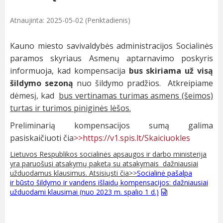
Atnaujinta: 2025-05-02 (Penktadienis)
Kauno miesto savivaldybės administracijos Socialinės
paramos skyriaus Asmenų aptarnavimo poskyris
informuoja, kad kompensacija
bus skiriama už visą
šildymo sezoną
nuo šildymo pradžios. Atkreipiame
dėmesį, kad
bus vertinamas turimas asmens (šeimos)
turtas ir turimos piniginės lėšos.
Preliminarią kompensacijos sumą galima
pasiskaičiuoti čia
>>https://v1.spis.lt/Skaiciuokles
Lietuvos Respublikos socialinės apsaugos ir darbo ministerija
yra paruošusi atsakymų paketą su atsakymais dažniausiai
užduodamus klausimus. Atsisiųsti čia>>
Socialinė pašalpa
ir būsto šildymo ir vandens išlaidų kompensacijos: dažniausiai
užduodami klausimai (nuo 2023 m. spalio 1 d.)