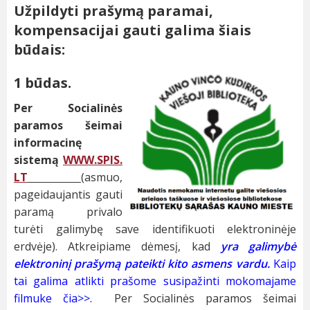
Užpildyti prašymą paramai,
kompensacijai gauti galima šiais
būdais:
1 būdas.
Per Socialinės
paramos šeimai
informacinę
sistemą
WWW.SPIS.
LT
(asmuo,
pageidaujantis gauti
paramą privalo
turėti galimybę save identifikuoti elektroninėje
erdvėje). Atkreipiame dėmesį, kad
yra galimybė
elektroninį prašymą pateikti kito asmens vardu.
Kaip
tai galima atlikti prašome susipažinti mokomajame
filmuke čia>>.
Per Socialinės paramos šeimai