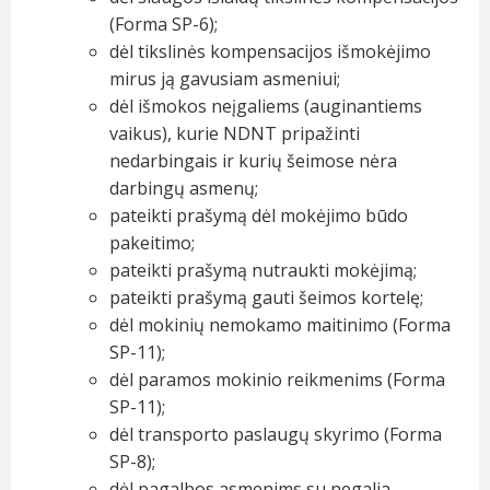
(Forma SP-6);
dėl tikslinės kompensacijos išmokėjimo
mirus ją gavusiam asmeniui;
dėl išmokos neįgaliems (auginantiems
vaikus), kurie NDNT pripažinti
nedarbingais ir kurių šeimose nėra
darbingų asmenų;
pateikti prašymą dėl mokėjimo būdo
pakeitimo;
pateikti prašymą nutraukti mokėjimą;
pateikti prašymą gauti šeimos kortelę;
dėl mokinių nemokamo maitinimo (Forma
SP-11);
dėl paramos mokinio reikmenims (Forma
SP-11);
dėl transporto paslaugų skyrimo (Forma
SP-8);
dėl pagalbos asmenims su negalia