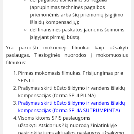
(aprūpinimas techninės pagalbos
priemonėmis arba šių priemonių įsigijimo
išlaidų kompensacijų);
dėl finansinės paskatos jaunoms šeimoms
įsigyjant pirmąjį būstą.
Yra paruošti mokomieji filmukai kaip užsakyti
paslaugas. Tiesioginės nuorodos į mokomuosius
filmukus:
Pirmas mokomasis filmukas.
Prisijungimas prie
SPIS.LT
Prašymas skirti būsto šildymo ir vandens išlaidų
kompensacijas (forma SP-4 PILNA)
Prašymas skirti būsto šildymo ir vandens išlaidų
kompensacijas (forma SP-4A SUTRUMPINTA)
Visoms kitoms SPIS paslaugoms
užsakyti.
Atsidarius šią nuorodą žiniatinklyje
pasirinkite jums aktualios paslaugos užsakymo