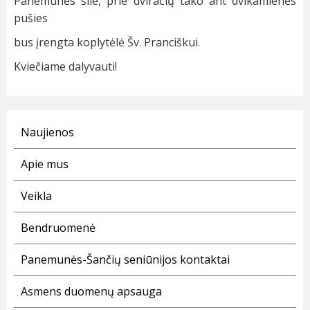
Panemunės šile, prie dviračių tako ant dvikamienės
pušies
bus įrengta koplytėlė Šv. Pranciškui.
Kviečiame dalyvauti!
Naujienos
Apie mus
Veikla
Bendruomenė
Panemunės-Šančių seniūnijos kontaktai
Asmens duomenų apsauga