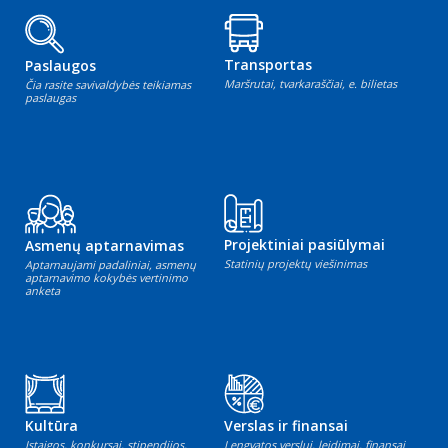
Transportas
Paslaugos
Maršrutai, tvarkaraščiai, e. bilietas
Čia rasite savivaldybės teikiamas
paslaugas
Projektiniai pasiūlymai
Asmenų aptarnavimas
Statinių projektų viešinimas
Aptarnaujami padaliniai, asmenų
aptarnavimo kokybės vertinimo
anketa
Kultūra
Verslas ir finansai
Įstaigos, konkursai, stipendijos,
Lengvatos verslui, leidimai, finansai