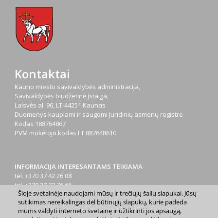
Kontaktai
Kauno miesto savivaldybės administracija,
Savivaldybės biudžetinė įstaiga,
Laisvės al. 96, LT-44251 Kaunas
Duomenys kaupiami ir saugomi Juridinių asmenų registre
Kodas
188764867
PVM mokėtojo kodas
LT 887648610
INFORMACIJA INTERESANTAMS TEIKIAMA
tel. +370 37 42 26 08
tel. +370 37 77 76 66
Šioje svetainėje naudojami mūsų ir trečiųjų šalių slapukai. Jūsų
tel. +370 660 07000
sutikimas nereikalingas dėl būtinųjų slapukų, kurie padeda
el. p.
info@kaunas.lt
mums valdyti interneto svetainę ir užtikrinti jos apsaugą,