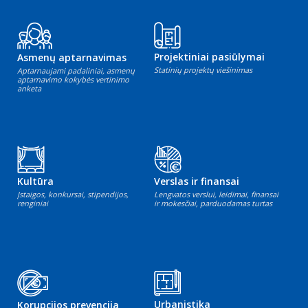
Projektiniai pasiūlymai
Asmenų aptarnavimas
Statinių projektų viešinimas
Aptarnaujami padaliniai, asmenų
aptarnavimo kokybės vertinimo
anketa
Kultūra
Verslas ir finansai
Įstaigos, konkursai, stipendijos,
Lengvatos verslui, leidimai, finansai
renginiai
ir mokesčiai, parduodamas turtas
Urbanistika
Korupcijos prevencija