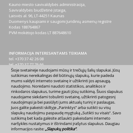
Kauno miesto savivaldybės administracija,
Savivaldybės biudžetinė įstaiga,
Laisvės al. 96, LT-44251 Kaunas
Duomenys kaupiami ir saugomi Juridinių asmenų registre
Kodas
188764867
PVM mokėtojo kodas
LT 887648610
INFORMACIJA INTERESANTAMS TEIKIAMA
tel. +370 37 42 26 08
tel. +370 37 77 76 66
Šioje svetainėje naudojami mūsų ir trečiųjų šalių slapukai. Jūsų
tel. +370 660 07000
sutikimas nereikalingas dėl būtinųjų slapukų, kurie padeda
el. p.
info@kaunas.lt
mums valdyti interneto svetainę ir užtikrinti jos apsaugą,
naudojimo. Norėdami naudoti statistikos, analitikos ir
rinkodaros slapukus, turime gauti jūsų sutikimą. Šiuos slapukus
naudojame siekdami tobulinti svetainę, užtikrinti patogesnį
naudojimąsi ja bei pasiūlyti jums aktualų turinį ir paslaugas.
Juos galite pakeisti skiltyje „Parinktys“ arba sutikti su visų
2023 m. Kauno miesto savivaldybė. Kopijuoti ir platinti
slapukų naudojimu paspaudę mygtuką „Sutikti su visais“. Savo
www.kaunas.lt skelbiamą informaciją be autorių sutikimo draudžiama.
sutikimą bet kada galėsite atšaukti pakeisdami interneto
|
Svetainės žemėlapis »
naršyklės nustatymus ir ištrindami įrašytus slapukus. Daugiau
informacijos rasite:
„Slapukų politika“
.