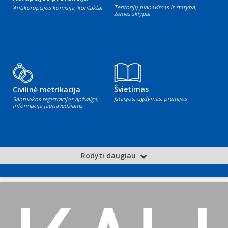
Teritorijų planavimas ir statyba,
Antikorupcijos komisija, kontaktai
žemės sklypai
Švietimas
Civilinė metrikacija
Įstaigos, ugdymas, premijos
Santuokos registracijos apžvalga,
informacija jaunavedžiams
Rodyti daugiau