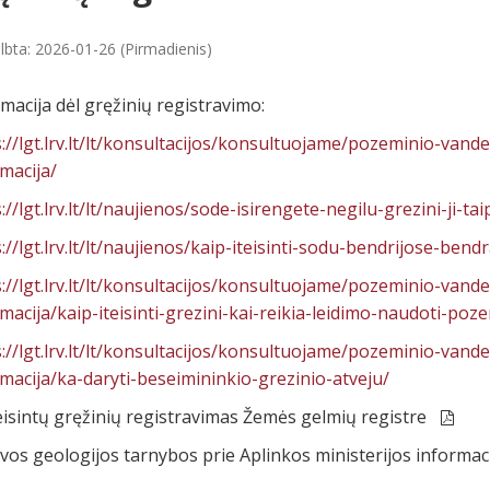
lbta: 2026-01-26 (Pirmadienis)
macija dėl gręžinių registravimo:
://lgt.lrv.lt/lt/konsultacijos/konsultuojame/pozeminio-van
macija/
://lgt.lrv.lt/lt/naujienos/sode-isirengete-negilu-grezini-ji-ta
://lgt.lrv.lt/lt/naujienos/kaip-iteisinti-sodu-bendrijose-be
://lgt.lrv.lt/lt/konsultacijos/konsultuojame/pozeminio-van
macija/kaip-iteisinti-grezini-kai-reikia-leidimo-naudoti-poz
://lgt.lrv.lt/lt/konsultacijos/konsultuojame/pozeminio-van
macija/ka-daryti-beseimininkio-grezinio-atveju/
eisintų gręžinių registravimas Žemės gelmių registre
vos geologijos tarnybos prie Aplinkos ministerijos informac