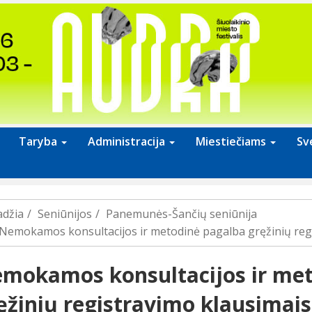
Taryba
Administracija
Miestiečiams
Sv
adžia
Seniūnijos
Panemunės-Šančių seniūnija
Nemokamos konsultacijos ir metodinė pagalba gręžinių reg
mokamos konsultacijos ir me
ęžinių registravimo klausimais