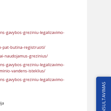
dens-gavybos-greziniu-legalizavimo-
ip-pat-butina-registruoti/
ndrai-naudojamus-grezinius/
dens-gavybos-greziniu-legalizavimo-
eminio-vandens-isteklius/
dens-gavybos-greziniu-legalizavimo-
KONSULTAVIMAS
ija