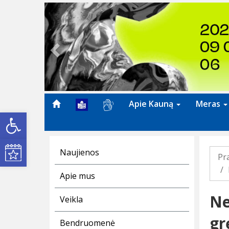
Previous
Apie Kauną
Meras
Open toolbar
Kultūros renginiai
Naujienos
Pr
Apie mus
Ne
Veikla
gr
Bendruomenė