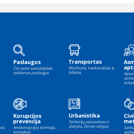
Transportas
Paslaugos
As
apt
Maršrutai, tvarkaraščiai, e.
Čia rasite savivaldybės
bilietas
teikiamas paslaugas
Aptar
asme
kokyb
Urbanistika
Korupcijos
Civi
prevencija
met
Teritorijų planavimas ir
statyba, žemės sklypai
ai,
Antikorupcijos komisija,
Santu
kontaktai
apžva