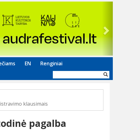
Next
ečiams
EN
Renginiai
Paieškos
forma
istravimo klausimais
todinė pagalba