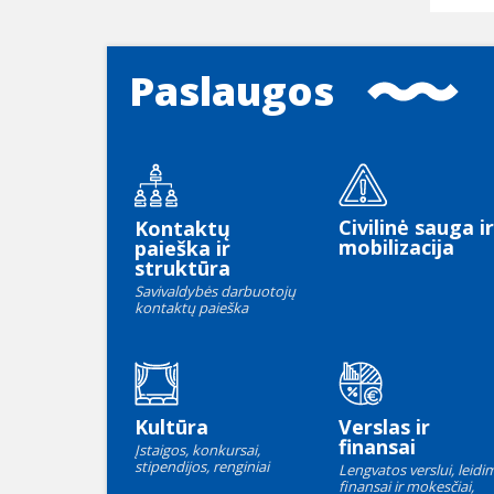
Paslaugos
Civilinė sauga ir
Kontaktų
mobilizacija
paieška ir
struktūra
Savivaldybės darbuotojų
kontaktų paieška
Kultūra
Verslas ir
finansai
Įstaigos, konkursai,
stipendijos, renginiai
Lengvatos verslui, leidim
finansai ir mokesčiai,