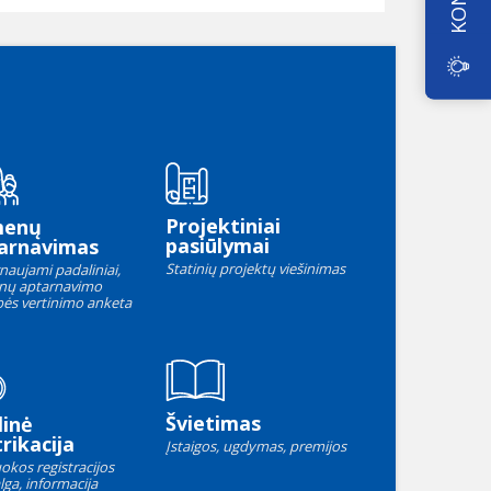
Projektiniai
menų
pasiūlymai
arnavimas
Statinių projektų viešinimas
naujami padaliniai,
nų aptarnavimo
ės vertinimo anketa
Švietimas
linė
rikacija
Įstaigos, ugdymas, premijos
okos registracijos
lga, informacija