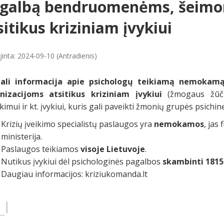
galbą bendruomenėms, šeimom
sitikus kriziniam įvykiui
jinta: 2024-09-10 (Antradienis)
ali informacija apie psichologų teikiamą nemoka
nizacijoms atsitikus kriziniam įvykiui
(žmogaus žūčia
ikimui ir kt. įvykiui, kuris gali paveikti žmonių grupės psichin
Krizių įveikimo specialistų paslaugos yra
nemokamos
, jas
ministerija.
Paslaugos teikiamos
visoje Lietuvoje
.
Nutikus įvykiui dėl psichologinės pagalbos
skambinti 1815
Daugiau informacijos:
kriziukomanda.lt