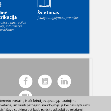
Švietimas
linė
rikacija
Įstaigos, ugdymas, premijos
okos registracijos
lga, informacija
vedžiams
terneto svetainę ir užtikrinti jos apsaugą, naudojimo.
etainę, užtikrinti patogesnį naudojimąsi ja bei pasiūlyti jums
sais“. Savo sutikimą bet kada galėsite atšaukti pakeisdami