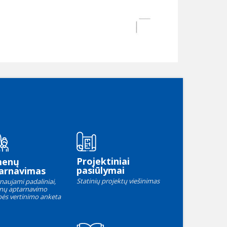
Projektiniai
menų
pasiūlymai
arnavimas
Statinių projektų viešinimas
naujami padaliniai,
nų aptarnavimo
ės vertinimo anketa