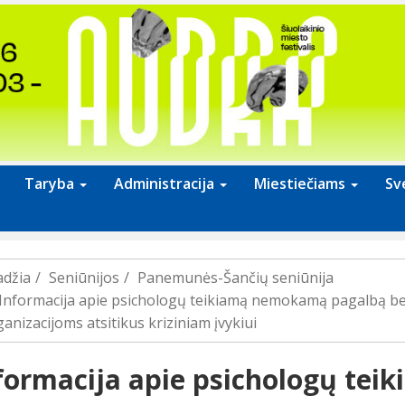
Taryba
Administracija
Miestiečiams
Sv
adžia
Seniūnijos
Panemunės-Šančių seniūnija
Informacija apie psichologų teikiamą nemokamą pagalbą 
anizacijoms atsitikus kriziniam įvykiui
formacija apie psichologų te