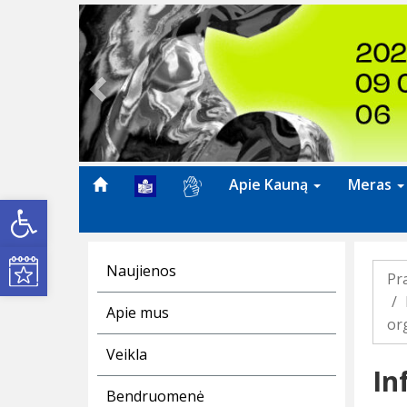
Previous
Apie Kauną
Meras
Open toolbar
Kultūros renginiai
Naujienos
Pr
Apie mus
org
Veikla
In
Bendruomenė