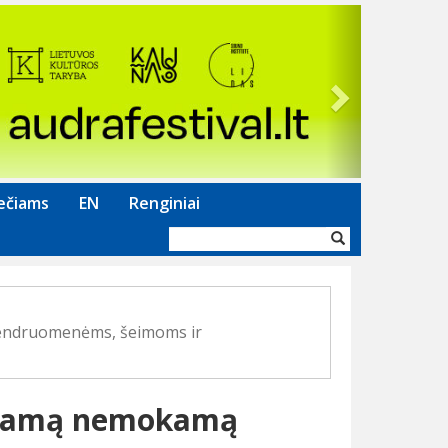
Next
ečiams
EN
Renginiai
Paieškos
forma
bendruomenėms, šeimoms ir
ikiamą nemokamą