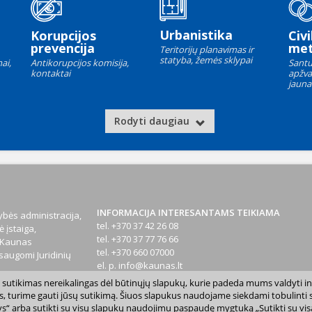
Urbanistika
Korupcijos
Civi
prevencija
met
Teritorijų planavimas ir
statyba, žemės sklypai
ai,
Antikorupcijos komisija,
Santu
kontaktai
apžva
jauna
Rodyti daugiau
INFORMACIJA INTERESANTAMS TEIKIAMA
bės administracija,
tel. +370 37 42 26 08
 įstaiga,
tel. +370 37 77 76 66
1 Kaunas
tel. +370 660 07000
augomi Juridinių
el. p.
info@kaunas.lt
sų sutikimas nereikalingas dėl būtinųjų slapukų, kurie padeda mums valdyti in
T 887648610
s, turime gauti jūsų sutikimą. Šiuos slapukus naudojame siekdami tobulinti sv
inktys“ arba sutikti su visų slapukų naudojimu paspaudę mygtuką „Sutikti su vi