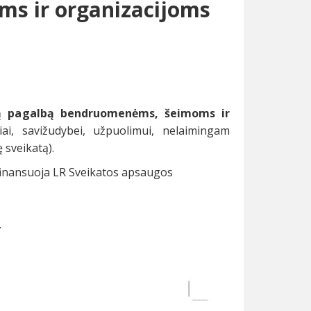
s ir organizacijoms
mą pagalbą bendruomenėms, šeimoms ir
i, savižudybei, užpuolimui, nelaimingam
ę sveikatą).
 finansuoja LR Sveikatos apsaugos
.