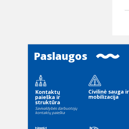
Paslaugos
Civilinė sauga ir
Kontaktų
mobilizacija
paieška ir
struktūra
Savivaldybės darbuotojų
kontaktų paieška