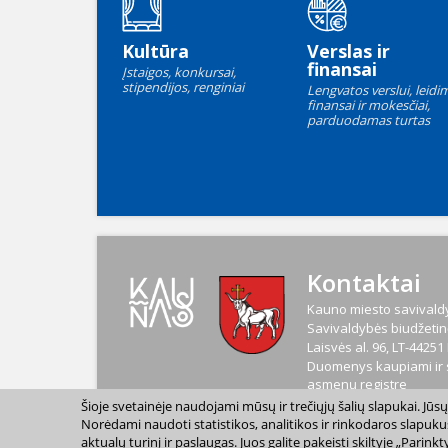
Kultūra
Verslas ir
finansai
Įstaigos, konkursai,
stipendijos, renginiai
Lengvatos verslui, leidim
finansai ir mokesčiai,
parduodamas turtas
Kontaktai
Kauno miesto savivaldy
Savivaldybės biudžetinė
Laisvės al. 96, LT-4425
Duomenys kaupiami ir s
asmenų registre
Kodas
188764867
Šioje svetainėje naudojami mūsų ir trečiųjų šalių slapukai. Jū
PVM mokėtojo kodas
L
Norėdami naudoti statistikos, analitikos ir rinkodaros slapuku
aktualų turinį ir paslaugas. Juos galite pakeisti skiltyje „Par