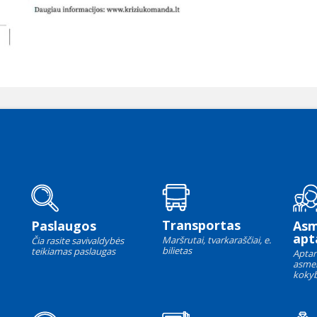
Transportas
Paslaugos
As
apt
Maršrutai, tvarkaraščiai, e.
Čia rasite savivaldybės
bilietas
teikiamas paslaugas
Aptar
asme
kokyb