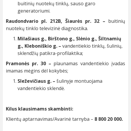
buitinių nuotekų tinklų, sauso garo
generatoriumi.
Raudondvario pl. 212B, Šiaurės pr. 32 –
buitinių
nuotekų tinklo televizinė diagnostika.
Milašiaus g., Birštono g., Slėnio g., Šiltnamių
g., Kleboniškio g. –
vandentiekio tinklų, šulinių,
sklendžių patikra-profilaktika;
Pramonės pr. 30 –
plaunamas vandentiekio įvadas
imamas mėgins dėl kokybės;
Sleževičiaus g. –
šulinyje montuojama
vandentiekio sklendė.
Kilus klausimams skambinti:
Klientų aptarnavimas/Avarinė tarnyba –
8 800 20 000.