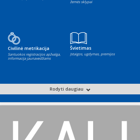
žemės sklypai
Švietimas
Civilinė metrikacija
Įstaigos, ugdymas, premijos
Santuokos registracijos apžvalga,
informacija jaunavedžiams
Rodyti daugiau