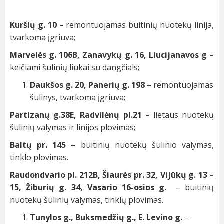
Kuršių g. 10
– remontuojamas buitinių nuotekų linija,
tvarkoma įgriuva;
Marvelės g. 106B, Zanavykų g. 16, Liucijanavos g
–
keičiami šulinių liukai su dangčiais;
Daukšos g. 20, Panerių g. 198
– remontuojamas
šulinys, tvarkoma įgriuva;
Partizanų g.38E, Radvilėnų pl.21
– lietaus nuotekų
šulinių valymas ir linijos plovimas;
Baltų pr. 145
– buitinių nuotekų šulinio valymas,
tinklo plovimas.
Raudondvario pl. 212B, Šiaurės pr. 32, Vijūkų g. 13 –
15, Žiburių g. 34, Vasario 16-osios g.
– buitinių
nuotekų šulinių valymas, tinklų plovimas.
Tunylos g., Buksmedžių g., E. Levino g.
–