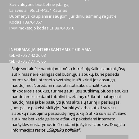
Savivaldybės biudžetinė įstaiga,
Laisvės al. 96, LT-44251 Kaunas
Duomenys kaupiami ir saugomi Juridinių asmenų registre
Kodas
188764867
PVM mokėtojo kodas
LT 887648610
INFORMACIJA INTERESANTAMS TEIKIAMA
tel. +370 37 42 26 08
tel. +370 37 77 76 66
tel. +370 660 07000
Šioje svetainėje naudojami mūsų ir trečiųjų šalių slapukai. Jūsų
el. p.
info@kaunas.lt
sutikimas nereikalingas dėl būtinųjų slapukų, kurie padeda
mums valdyti interneto svetainę ir užtikrinti jos apsaugą,
naudojimo. Norėdami naudoti statistikos, analitikos ir
rinkodaros slapukus, turime gauti jūsų sutikimą. Šiuos slapukus
naudojame siekdami tobulinti svetainę, užtikrinti patogesnį
naudojimąsi ja bei pasiūlyti jums aktualų turinį ir paslaugas.
Juos galite pakeisti skiltyje „Parinktys“ arba sutikti su visų
2023 m. Kauno miesto savivaldybė. Kopijuoti ir platinti
slapukų naudojimu paspaudę mygtuką „Sutikti su visais“. Savo
www.kaunas.lt skelbiamą informaciją be autorių sutikimo draudžiama.
sutikimą bet kada galėsite atšaukti pakeisdami interneto
|
Svetainės žemėlapis »
naršyklės nustatymus ir ištrindami įrašytus slapukus. Daugiau
informacijos rasite:
„Slapukų politika“
.