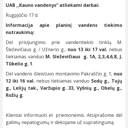
UAB ,,Kauno vandenys“ atliekami darbai:
Rugpjūčio 17 d.
Informacija apie planinį vandens tiekimo
nutraukimą:
Dėl prisijungimo prie vandentiekio tinklų M.
Šleževičiaus g. / Užnerio g.,
nuo 13 iki 17 val.
nebus
tiekiamas vanduo
M. Sleževičiaus g. 1A, 2,3,4,6,8, J.
Tūbelio g. 1
.
Dėl vandens išleistuvo montavimo Pakraščio g. 1,
nuo
12 iki 16 val.
nebus tiekiamas vanduo
Sodų g., Tujų
g., Lelijų tak., Varžupio g. 33, Vyšnių g., Obelų g.,
Rožių g
.
Klientai informuoti el. priemonėmis. Atsiprašome dėl
galimų nepatogumų ir dėkojame už supratingumą.