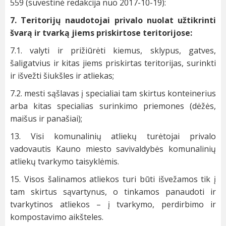
559 (suvestinė redakcija nuo 2017-10-19):
7. Teritorijų naudotojai privalo nuolat užtikrinti
švarą ir tvarką jiems priskirtose teritorijose:
7.1. valyti ir prižiūrėti kiemus, sklypus, gatves,
šaligatvius ir kitas jiems priskirtas teritorijas, surinkti
ir išvežti šiukšles ir atliekas;
7.2. mesti sąšlavas į specialiai tam skirtus konteinerius
arba kitas specialias surinkimo priemones (dėžės,
maišus ir panašiai);
13. Visi komunalinių atliekų turėtojai privalo
vadovautis Kauno miesto savivaldybės komunalinių
atliekų tvarkymo taisyklėmis.
15. Visos šalinamos atliekos turi būti išvežamos tik į
tam skirtus sąvartynus, o tinkamos panaudoti ir
tvarkytinos atliekos – į tvarkymo, perdirbimo ir
kompostavimo aikšteles.