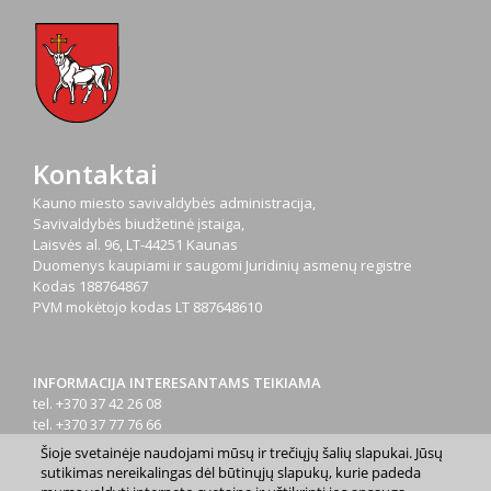
Kontaktai
Kauno miesto savivaldybės administracija,
Savivaldybės biudžetinė įstaiga,
Laisvės al. 96, LT-44251 Kaunas
Duomenys kaupiami ir saugomi Juridinių asmenų registre
Kodas
188764867
PVM mokėtojo kodas
LT 887648610
INFORMACIJA INTERESANTAMS TEIKIAMA
tel. +370 37 42 26 08
tel. +370 37 77 76 66
tel. +370 660 07000
Šioje svetainėje naudojami mūsų ir trečiųjų šalių slapukai. Jūsų
el. p.
info@kaunas.lt
sutikimas nereikalingas dėl būtinųjų slapukų, kurie padeda