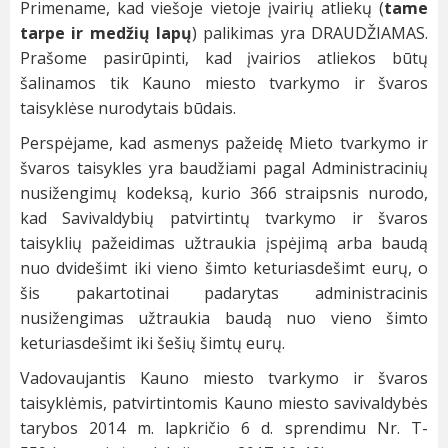
Primename, kad viešoje vietoje įvairių atliekų (
tame
tarpe ir medžių lapų
) palikimas yra DRAUDŽIAMAS.
Prašome pasirūpinti, kad įvairios atliekos būtų
šalinamos tik Kauno miesto tvarkymo ir švaros
taisyklėse nurodytais būdais.
Perspėjame, kad asmenys pažeidę Mieto tvarkymo ir
švaros taisykles yra baudžiami pagal Administracinių
nusižengimų kodeksą, kurio 366 straipsnis nurodo,
kad Savivaldybių patvirtintų tvarkymo ir švaros
taisyklių pažeidimas užtraukia įspėjimą arba baudą
nuo dvidešimt iki vieno šimto keturiasdešimt eurų, o
šis pakartotinai padarytas administracinis
nusižengimas užtraukia baudą nuo vieno šimto
keturiasdešimt iki šešių šimtų eurų.
Vadovaujantis Kauno miesto tvarkymo ir švaros
taisyklėmis, patvirtintomis Kauno miesto savivaldybės
tarybos 2014 m. lapkričio 6 d. sprendimu Nr. T-