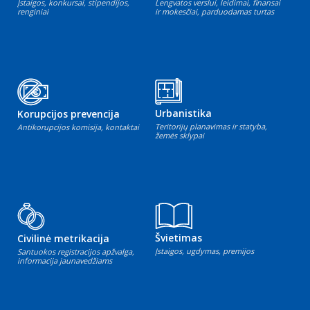
Įstaigos, konkursai, stipendijos,
Lengvatos verslui, leidimai, finansai
renginiai
ir mokesčiai, parduodamas turtas
Urbanistika
Korupcijos prevencija
Teritorijų planavimas ir statyba,
Antikorupcijos komisija, kontaktai
žemės sklypai
Švietimas
Civilinė metrikacija
Įstaigos, ugdymas, premijos
Santuokos registracijos apžvalga,
informacija jaunavedžiams