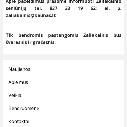
Apie pažeidimus prašome informuoti Žaliakalnio
seniūniją tel. 837 33 19 62; el. p.
zaliakalnis@kaunas.lt
Tik bendromis pastangomis Žaliakalnis bus
švaresnis ir gražesnis.
Naujienos
Apie mus
Veikla
Bendruomenė
Kontaktai