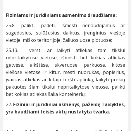
Fiziniams ir juridiniams asmenims draudžiama:
25.8. palikti, padėti, išmesti nenaudojamus ar
sugedusius, sulūžusius daiktus, įrenginius viešoje
vietoje, miško teritorijoje, žaliuosiuose plotuose;
25.13. versti ar laikyti atliekas tam tikslui
nepritaikytose vietose, išmesti bet kokias atliekas
gatvėse, aikštėse, skveruose, parkuose, kitose
viešose vietose ir kitur, mesti nuorūkas, popierius,
įvairias atliekas ar kitaip teršti aplinką, laikyti prekių
pakuotes šiam tikslui nepritaikytose vietose, palikti
bet kokias atliekas šalia konteinerių;
27.
Fiziniai ir juridiniai asmenys, pažeidę Taisykles,
yra baudžiami teisės aktų nustatyta tvarka.