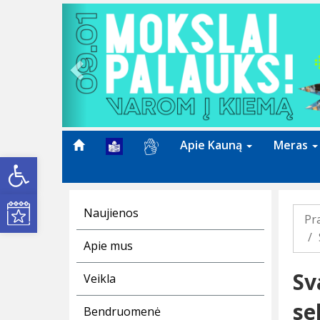
Previous
Apie Kauną
Meras
Open toolbar
Kultūros renginiai
Naujienos
Pr
Apie mus
Sv
Veikla
se
Bendruomenė