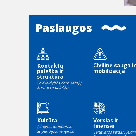
Paslaugos
Civilinė sauga ir
Kontaktų
mobilizacija
paieška ir
struktūra
Savivaldybės darbuotojų
kontaktų paieška
Kultūra
Verslas ir
finansai
Įstaigos, konkursai,
stipendijos, renginiai
Lengvatos verslui, leidim