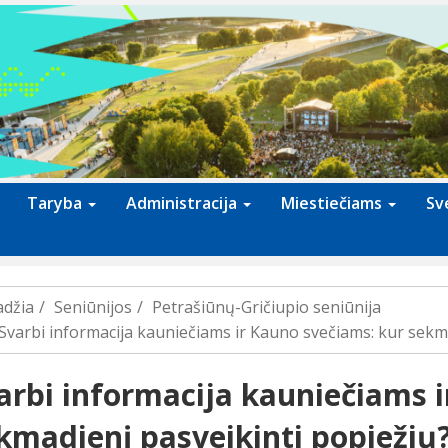
Taryba
Administracija
Miestiečiams
Sv
adžia
Seniūnijos
Petrašiūnų-Gričiupio seniūnija
Svarbi informacija kauniečiams ir Kauno svečiams: kur sekma
arbi informacija kauniečiams 
kmadienį pasveikinti popiežių