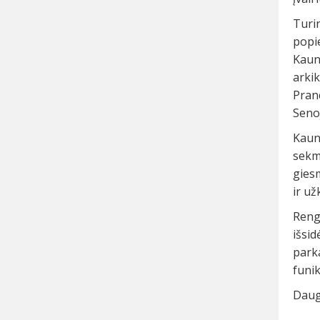
Turin
popi
Kaun
arkik
Pran
Seno
Kaun
sekm
giesm
ir už
Rengi
išsid
park
funik
Daugi