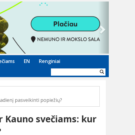
Next
ečiams
EN
Renginiai
Paieškos
forma
dienį pasveikinti popiežių?
ir Kauno svečiams: kur
?