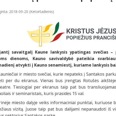
inta: 2018-09-20 (Ketvirtadienis)
jantį savaitgalį Kaune lankysis ypatingas svečias – p
oms dienoms, Kauno savivaldybė pateikia svarbiau
adienį atvykti į Kauno senamiestį, kuriame lankysis ba
kauniečiai ir miesto svečiai, kurie nepateks į Santakos par
ėti per du ekranus. Vienas bus įrengtas Rotušės aikštė
teatre. Tiesiogiai per ekranus taip pat bus transliuojamas
oliais ir seminaristais, kuris prasidės 15 val.
inėje miesto dalyje veiks informaciniai punktai, kuriuose b
ežiaus vizitą. Juose taip pat bus dalijami nepanaudoti iš v
ius sektorius Santakos parke.