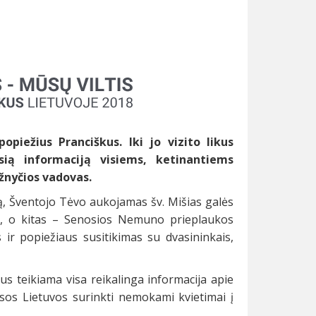
opiežius Pranciškus. Iki jo vizito likus
sią informaciją visiems, ketinantiems
žnyčios vadovas.
ką, Šventojo Tėvo aukojamas šv. Mišias galės
je, o kitas – Senosios Nemuno prieplaukos
 ir popiežiaus susitikimas su dvasininkais,
us teikiama visa reikalinga informacija apie
isos Lietuvos surinkti nemokami kvietimai į