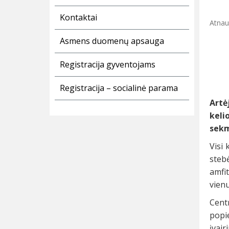
Kontaktai
Atnauj
Asmens duomenų apsauga
Registracija gyventojams
Registracija – socialinė parama
Artė
keli
sekm
Visi 
steb
amfi
vienu
Centr
popi
įvair