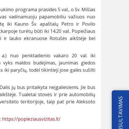
 laukimo programa prasidės 5 val., o šv. Mišias
ovas vadinamuoju papamobiliu važiuos nuo
tę iki Kauno Šv. apaštalų Petro ir Povilo
karpoje turėtų būti iki 14.20 val.. Popiežiaus
i ir lauko ekranuose Rotušės aikštėje bei
 a.) nuo penktadienio vakaro 20 val. iki
Čia vyks maldos budėjimas, jaunimas giedos
iki paryčių, todėl tikintieji jose galės sušilti
lis jų bus pritaikyta neįgaliesiems. Jie bus
ikštėje. Tualetai stovės ir prie automobilių
KONSULTAVIMAS
siteto teritorijoje, taip pat prie Aleksoto
:
https://popieziausvizitas.lt/