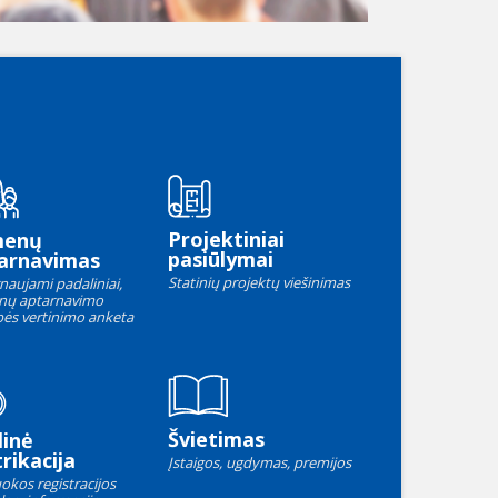
Projektiniai
menų
pasiūlymai
arnavimas
Statinių projektų viešinimas
naujami padaliniai,
nų aptarnavimo
ės vertinimo anketa
Švietimas
linė
rikacija
Įstaigos, ugdymas, premijos
okos registracijos