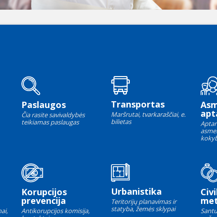
Transportas
Paslaugos
As
apt
Maršrutai, tvarkaraščiai, e.
Čia rasite savivaldybės
bilietas
teikiamas paslaugas
Aptar
asme
kokyb
Urbanistika
Korupcijos
Civi
prevencija
met
Teritorijų planavimas ir
statyba, žemės sklypai
ai,
Antikorupcijos komisija,
Santu