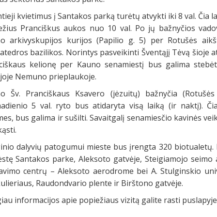
tieji kvietimus į Santakos parką turėtų atvykti iki 8 val. Čia
ežius Pranciškus aukos nuo 10 val. Po jų bažnyčios vad
o arkivyskupijos kurijos (Papilio g. 5) per Rotušės aikš
atedros bazilikos. Norintys pasveikinti Šventąjį Tėvą šioje at
ciškaus kelionę per Kauno senamiestį bus galima stebėt
joje Nemuno prieplaukoje.
o Šv. Pranciškaus Ksavero (jėzuitų) bažnyčia (Rotušės
adienio 5 val. ryto bus atidaryta visą laiką (ir naktį). 
es, bus galima ir sušilti. Savaitgalį senamiesčio kavinės veiks 
kąsti.
nio dalyvių patogumui mieste bus įrengta 320 biotualetų. Da
ėstę Santakos parke, Aleksoto gatvėje, Steigiamojo seimo a
avimo centrų – Aleksoto aerodrome bei A. Stulginskio univer
ulieriaus, Raudondvario plente ir Birštono gatvėje.
au informacijos apie popiežiaus vizitą galite rasti puslapyje