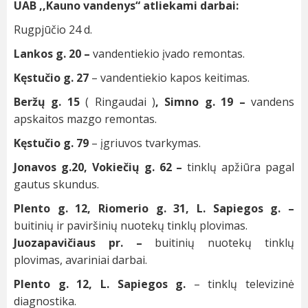
UAB ,,Kauno vandenys“ atliekami darbai:
Rugpjūčio 24 d.
Lankos g. 20 –
vandentiekio įvado remontas.
Kęstučio g. 27
– vandentiekio kapos keitimas.
Beržų g. 15
( Ringaudai )
, Simno g. 19 –
vandens
apskaitos mazgo remontas.
Kęstučio g. 79
– įgriuvos tvarkymas.
Jonavos g.20, Vokiečių g. 62 –
tinklų apžiūra pagal
gautus skundus.
Plento g. 12, Riomerio g. 31, L. Sapiegos g. –
buitinių ir paviršinių nuotekų tinklų plovimas.
Juozapavičiaus pr. –
buitinių nuotekų tinklų
plovimas, avariniai darbai.
Plento g. 12, L. Sapiegos g.
– tinklų televizinė
diagnostika.