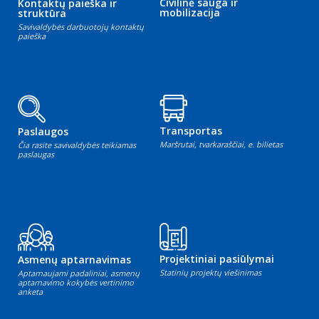
Civilinė sauga ir
Kontaktų paieška ir
mobilizacija
struktūra
Savivaldybės darbuotojų kontaktų
paieška
Transportas
Paslaugos
Maršrutai, tvarkaraščiai, e. bilietas
Čia rasite savivaldybės teikiamas
paslaugas
Projektiniai pasiūlymai
Asmenų aptarnavimas
Statinių projektų viešinimas
Aptarnaujami padaliniai, asmenų
aptarnavimo kokybės vertinimo
anketa