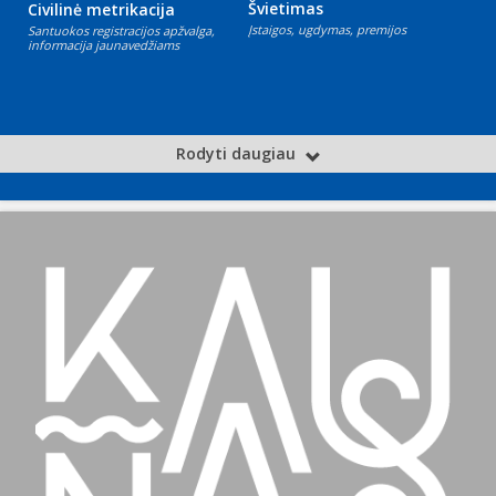
Švietimas
Civilinė metrikacija
Įstaigos, ugdymas, premijos
Santuokos registracijos apžvalga,
informacija jaunavedžiams
Rodyti daugiau