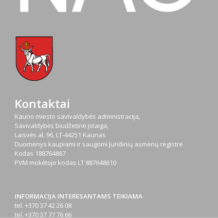
Kontaktai
Kauno miesto savivaldybės administracija,
Savivaldybės biudžetinė įstaiga,
Laisvės al. 96, LT-44251 Kaunas
Duomenys kaupiami ir saugomi Juridinių asmenų registre
Kodas
188764867
PVM mokėtojo kodas
LT 887648610
INFORMACIJA INTERESANTAMS TEIKIAMA
tel. +370 37 42 26 08
tel. +370 37 77 76 66