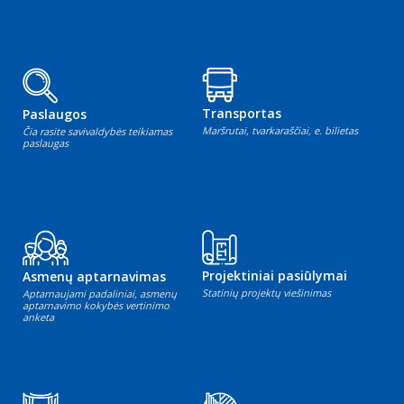
Transportas
Paslaugos
Maršrutai, tvarkaraščiai, e. bilietas
Čia rasite savivaldybės teikiamas
paslaugas
Projektiniai pasiūlymai
Asmenų aptarnavimas
Statinių projektų viešinimas
Aptarnaujami padaliniai, asmenų
aptarnavimo kokybės vertinimo
anketa