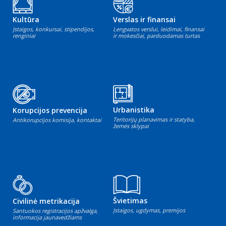
Kultūra
Verslas ir finansai
Įstaigos, konkursai, stipendijos,
Lengvatos verslui, leidimai, finansai
renginiai
ir mokesčiai, parduodamas turtas
Urbanistika
Korupcijos prevencija
Teritorijų planavimas ir statyba,
Antikorupcijos komisija, kontaktai
žemės sklypai
Švietimas
Civilinė metrikacija
Įstaigos, ugdymas, premijos
Santuokos registracijos apžvalga,
informacija jaunavedžiams