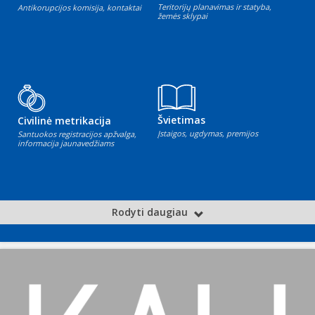
Teritorijų planavimas ir statyba,
Antikorupcijos komisija, kontaktai
žemės sklypai
Švietimas
Civilinė metrikacija
Įstaigos, ugdymas, premijos
Santuokos registracijos apžvalga,
informacija jaunavedžiams
Rodyti daugiau