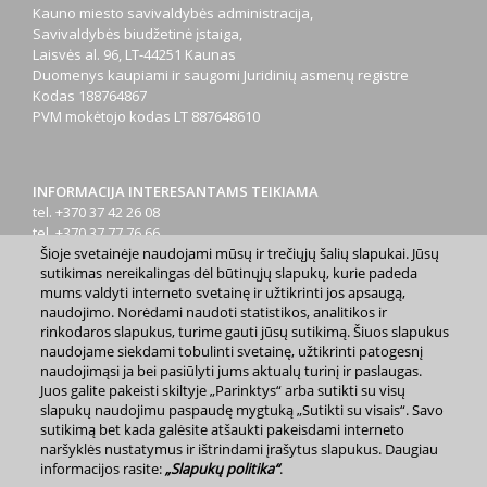
Kauno miesto savivaldybės administracija,
Savivaldybės biudžetinė įstaiga,
Laisvės al. 96, LT-44251 Kaunas
Duomenys kaupiami ir saugomi Juridinių asmenų registre
Kodas
188764867
PVM mokėtojo kodas
LT 887648610
INFORMACIJA INTERESANTAMS TEIKIAMA
tel. +370 37 42 26 08
tel. +370 37 77 76 66
Šioje svetainėje naudojami mūsų ir trečiųjų šalių slapukai. Jūsų
tel. +370 660 07000
sutikimas nereikalingas dėl būtinųjų slapukų, kurie padeda
el. p.
info@kaunas.lt
mums valdyti interneto svetainę ir užtikrinti jos apsaugą,
naudojimo. Norėdami naudoti statistikos, analitikos ir
rinkodaros slapukus, turime gauti jūsų sutikimą. Šiuos slapukus
naudojame siekdami tobulinti svetainę, užtikrinti patogesnį
naudojimąsi ja bei pasiūlyti jums aktualų turinį ir paslaugas.
Juos galite pakeisti skiltyje „Parinktys“ arba sutikti su visų
2023 m. Kauno miesto savivaldybė. Kopijuoti ir platinti
slapukų naudojimu paspaudę mygtuką „Sutikti su visais“. Savo
www.kaunas.lt skelbiamą informaciją be autorių sutikimo draudžiama.
sutikimą bet kada galėsite atšaukti pakeisdami interneto
|
Svetainės žemėlapis »
naršyklės nustatymus ir ištrindami įrašytus slapukus. Daugiau
informacijos rasite:
„Slapukų politika“
.