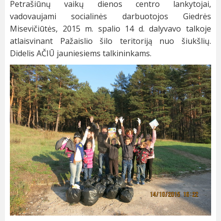
Petrašiūnų vaikų dienos centro lankytojai,
vadovaujami socialinės darbuotojos Giedrės
Misevičiūtės, 2015 m. spalio 14 d. dalyvavo talkoje
atlaisvinant Pažaislio šilo teritoriją nuo šiukšlių.
Didelis AČIŪ jauniesiems talkininkams.