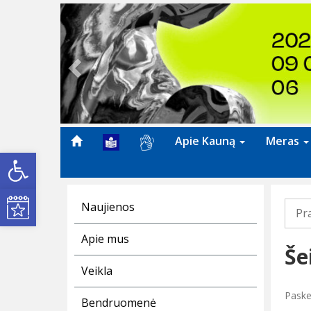
Previous
Apie Kauną
Meras
Open toolbar
Kultūros renginiai
Naujienos
Pr
Apie mus
Še
Veikla
Paske
Bendruomenė