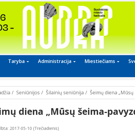
Taryba
Administracija
Miestiečiams
Sv
adžia
Seniūnijos
Šilainių seniūnija
Šeimų diena „Mūsų 
imų diena „Mūsų šeima-pavyzd
lbta: 2017-05-10 (Trečiadienis)