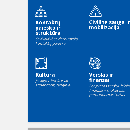
Civilinė sauga ir
Kontaktų
mobilizacija
paieška ir
struktūra
Savivaldybės darbuotojų
kontaktų paieška
Kultūra
Verslas ir
finansai
Įstaigos, konkursai,
stipendijos, renginiai
Lengvatos verslui, leidim
finansai ir mokesčiai,
parduodamas turtas