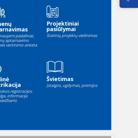
Projektiniai
menų
pasiūlymai
arnavimas
Statinių projektų viešinimas
naujami padaliniai,
nų aptarnavimo
ės vertinimo anketa
Švietimas
linė
rikacija
Įstaigos, ugdymas, premijos
okos registracijos
lga, informacija
vedžiams