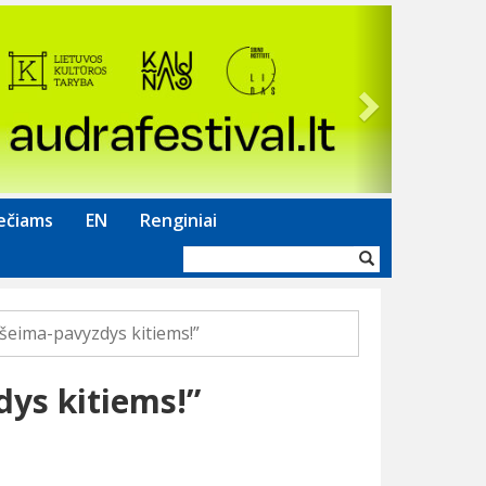
Next
ečiams
EN
Renginiai
Paieškos
forma
šeima-pavyzdys kitiems!”
ys kitiems!”