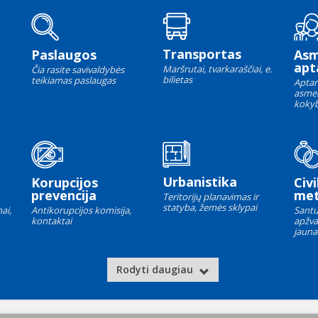
Transportas
Paslaugos
As
apt
Maršrutai, tvarkaraščiai, e.
Čia rasite savivaldybės
bilietas
teikiamas paslaugas
Aptar
asme
kokyb
Urbanistika
Korupcijos
Civi
prevencija
met
Teritorijų planavimas ir
statyba, žemės sklypai
ai,
Antikorupcijos komisija,
Santu
kontaktai
apžva
jauna
Rodyti daugiau