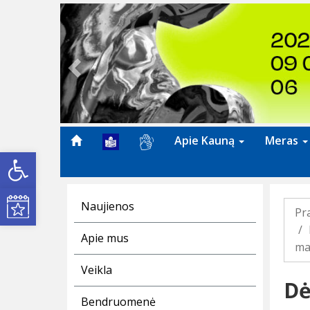
Previous
Apie Kauną
Meras
Open toolbar
Kultūros renginiai
Naujienos
Pr
Apie mus
ma
Veikla
Dė
Bendruomenė