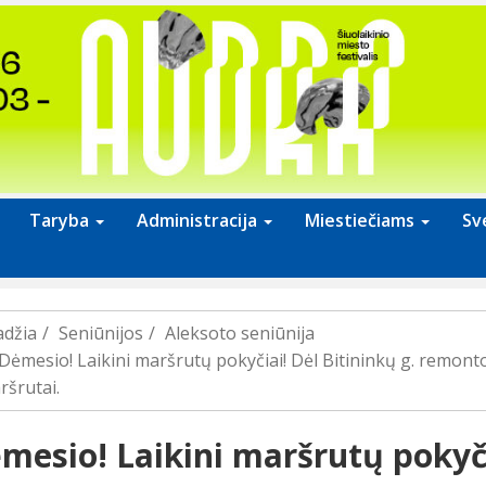
Taryba
Administracija
Miestiečiams
Sv
adžia
Seniūnijos
Aleksoto seniūnija
Dėmesio! Laikini maršrutų pokyčiai! Dėl Bitininkų g. remonto
ršrutai.
mesio! Laikini maršrutų pokyči