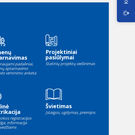
Projektiniai
menų
pasiūlymai
arnavimas
Statinių projektų viešinimas
naujami padaliniai,
nų aptarnavimo
ės vertinimo anketa
Švietimas
linė
rikacija
Įstaigos, ugdymas, premijos
okos registracijos
lga, informacija
vedžiams