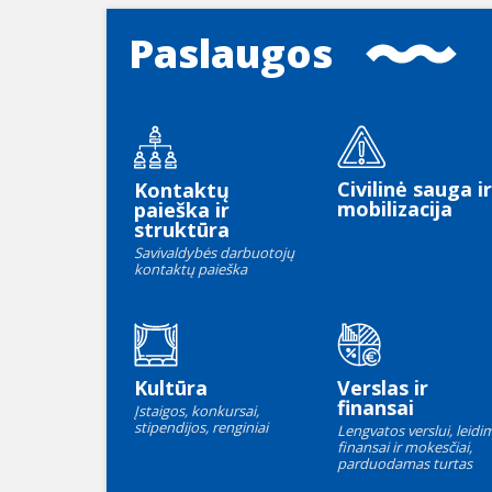
Paslaugos
Civilinė sauga ir
Kontaktų
mobilizacija
paieška ir
struktūra
Savivaldybės darbuotojų
kontaktų paieška
Kultūra
Verslas ir
finansai
Įstaigos, konkursai,
stipendijos, renginiai
Lengvatos verslui, leidim
finansai ir mokesčiai,
parduodamas turtas