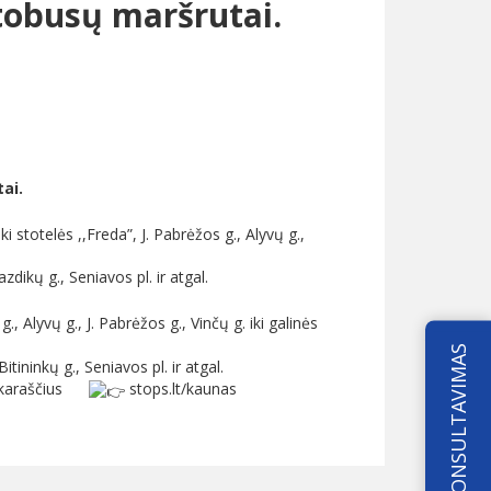
utobusų maršrutai.
ai.
i stotelės ,,Freda”, J. Pabrėžos g., Alyvų g.,
dikų g., Seniavos pl. ir atgal.
, Alyvų g., J. Pabrėžos g., Vinčų g. iki galinės
KONSULTAVIMAS
tininkų g., Seniavos pl. ir atgal.
varkaraščius
stops.lt/kaunas