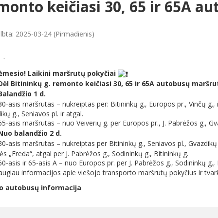
monto keičiasi 30, 65 ir 65A a
lbta: 2025-03-24 (Pirmadienis)
·
mesio! Laikini maršrutų pokyčiai
ėl Bitininkų g. remonto keičiasi 30, 65 ir 65A autobusų maršrut
alandžio 1 d.
0-asis maršrutas – nukreiptas per: Bitininkų g., Europos pr., Vinčų g., ik
kų g., Seniavos pl. ir atgal.
5-asis maršrutas – nuo Veiverių g. per Europos pr., J. Pabrėžos g., Gvaz
Nuo balandžio 2 d.
0-asis maršrutas – nukreiptas per Bitininkų g., Seniavos pl., Gvazdikų g.
ės „Freda“, atgal per J. Pabrėžos g., Sodininkų g., Bitininkų g.
0-asis ir 65-asis A – nuo Europos pr. per J. Pabrėžos g., Sodininkų g., Bi
ugiau informacijos apie viešojo transporto maršrutų pokyčius ir t
o autobusų informacija