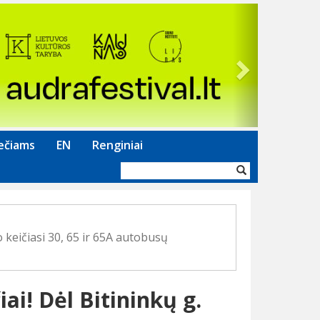
Next
ečiams
EN
Renginiai
Paieškos
forma
 keičiasi 30, 65 ir 65A autobusų
ai! Dėl Bitininkų g.