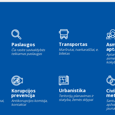
Transportas
Paslaugos
As
apt
Maršrutai, tvarkaraščiai, e.
Čia rasite savivaldybės
bilietas
teikiamas paslaugas
Aptar
asme
kokyb
Urbanistika
Korupcijos
Civi
prevencija
met
Teritorijų planavimas ir
statyba, žemės sklypai
ai,
Antikorupcijos komisija,
Santu
kontaktai
apžva
jauna