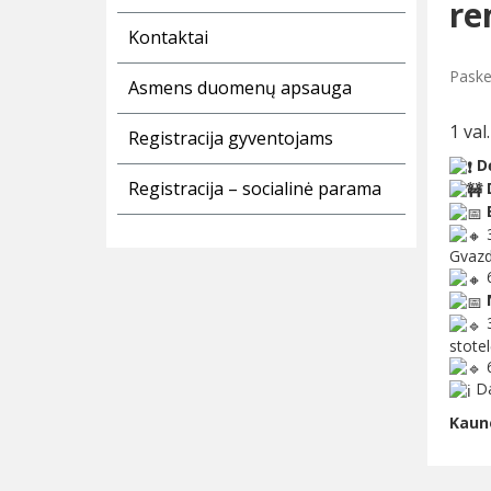
re
Kontaktai
Paske
Asmens duomenų apsauga
1 val.
Registracija gyventojams
Dė
Registracija – socialinė parama
D
B
3
Gvazdi
6
3
stotel
6
Da
Kaun