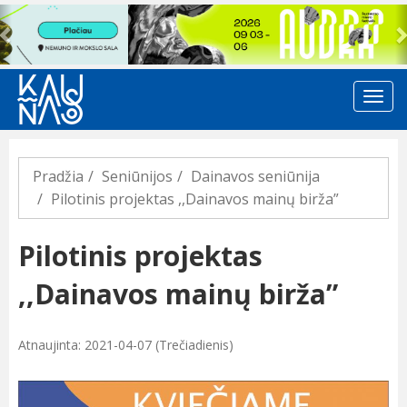
Previous
Pradžia
Seniūnijos
Dainavos seniūnija
Pilotinis projektas ,,Dainavos mainų birža”
Pilotinis projektas
,,Dainavos mainų birža”
Atnaujinta: 2021-04-07 (Trečiadienis)