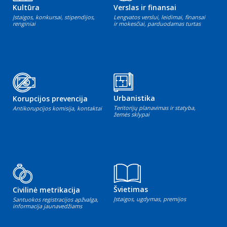
Kultūra
Verslas ir finansai
Įstaigos, konkursai, stipendijos,
Lengvatos verslui, leidimai, finansai
renginiai
ir mokesčiai, parduodamas turtas
Urbanistika
Korupcijos prevencija
Teritorijų planavimas ir statyba,
Antikorupcijos komisija, kontaktai
žemės sklypai
Švietimas
Civilinė metrikacija
Įstaigos, ugdymas, premijos
Santuokos registracijos apžvalga,
informacija jaunavedžiams