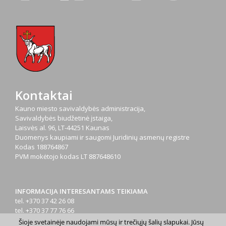
Kontaktai
Kauno miesto savivaldybės administracija,
Savivaldybės biudžetinė įstaiga,
Laisvės al. 96, LT-44251 Kaunas
Duomenys kaupiami ir saugomi Juridinių asmenų registre
Kodas
188764867
PVM mokėtojo kodas
LT 887648610
INFORMACIJA INTERESANTAMS TEIKIAMA
tel. +370 37 42 26 08
tel. +370 37 77 76 66
tel. +370 660 07000
Šioje svetainėje naudojami mūsų ir trečiųjų šalių slapukai. Jūsų