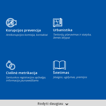
Urbanistika
Korupcijos prevencija
Teritorijų planavimas ir statyba,
Antikorupcijos komisija, kontaktai
žemės sklypai
Švietimas
Civilinė metrikacija
Įstaigos, ugdymas, premijos
Santuokos registracijos apžvalga,
informacija jaunavedžiams
Rodyti daugiau