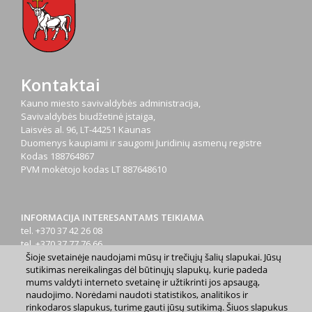
Kontaktai
Kauno miesto savivaldybės administracija,
Savivaldybės biudžetinė įstaiga,
Laisvės al. 96, LT-44251 Kaunas
Duomenys kaupiami ir saugomi Juridinių asmenų registre
Kodas
188764867
PVM mokėtojo kodas
LT 887648610
INFORMACIJA INTERESANTAMS TEIKIAMA
tel. +370 37 42 26 08
tel. +370 37 77 76 66
Šioje svetainėje naudojami mūsų ir trečiųjų šalių slapukai. Jūsų
tel. +370 660 07000
sutikimas nereikalingas dėl būtinųjų slapukų, kurie padeda
el. p.
info@kaunas.lt
mums valdyti interneto svetainę ir užtikrinti jos apsaugą,
naudojimo. Norėdami naudoti statistikos, analitikos ir
rinkodaros slapukus, turime gauti jūsų sutikimą. Šiuos slapukus