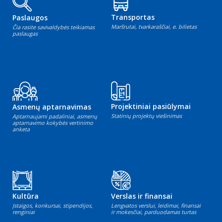
Transportas
Paslaugos
Maršrutai, tvarkaraščiai, e. bilietas
Čia rasite savivaldybės teikiamas
paslaugas
Projektiniai pasiūlymai
Asmenų aptarnavimas
Statinių projektų viešinimas
Aptarnaujami padaliniai, asmenų
aptarnavimo kokybės vertinimo
anketa
Kultūra
Verslas ir finansai
Įstaigos, konkursai, stipendijos,
Lengvatos verslui, leidimai, finansai
renginiai
ir mokesčiai, parduodamas turtas