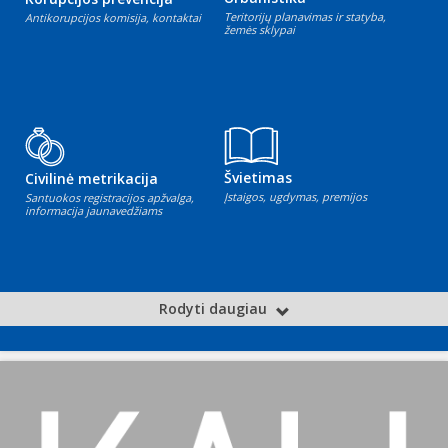
Teritorijų planavimas ir statyba,
Antikorupcijos komisija, kontaktai
žemės sklypai
Švietimas
Civilinė metrikacija
Įstaigos, ugdymas, premijos
Santuokos registracijos apžvalga,
informacija jaunavedžiams
Rodyti daugiau