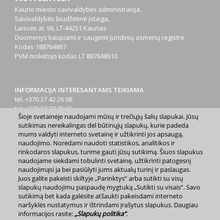
Kauno miesto savivaldybės administracija,
Savivaldybės biudžetinė įstaiga,
Laisvės al. 96, LT-44251 Kaunas
Duomenys kaupiami ir saugomi Juridinių asmenų registre
Kodas
188764867
PVM mokėtojo kodas
LT 887648610
INFORMACIJA INTERESANTAMS TEIKIAMA
tel. +370 37 42 26 08
tel. +370 37 77 76 66
Šioje svetainėje naudojami mūsų ir trečiųjų šalių slapukai. Jūsų
tel. +370 660 07000
sutikimas nereikalingas dėl būtinųjų slapukų, kurie padeda
el. p.
info@kaunas.lt
mums valdyti interneto svetainę ir užtikrinti jos apsaugą,
naudojimo. Norėdami naudoti statistikos, analitikos ir
rinkodaros slapukus, turime gauti jūsų sutikimą. Šiuos slapukus
naudojame siekdami tobulinti svetainę, užtikrinti patogesnį
naudojimąsi ja bei pasiūlyti jums aktualų turinį ir paslaugas.
Juos galite pakeisti skiltyje „Parinktys“ arba sutikti su visų
slapukų naudojimu paspaudę mygtuką „Sutikti su visais“. Savo
2023 m. Kauno miesto savivaldybė. Kopijuoti ir platinti
sutikimą bet kada galėsite atšaukti pakeisdami interneto
www.kaunas.lt skelbiamą informaciją be autorių sutikimo draudžiama.
|
Svetainės žemėlapis »
naršyklės nustatymus ir ištrindami įrašytus slapukus. Daugiau
informacijos rasite:
„Slapukų politika“
.