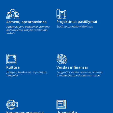
Projektiniai pasiūlymai
Asmenų aptarnavimas
Statinių projektų viešinimas
Aptarnaujami padaliniai, asmenų
aptarnavimo kokybės vertinimo
anketa
Kultūra
Verslas ir finansai
Įstaigos, konkursai, stipendijos,
Lengvatos verslui, leidimai, finansai
renginiai
ir mokesčiai, parduodamas turtas
Urbanistika
Korupcijos prevencija