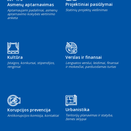
Projektiniai pasiūlymai
Asmenų aptarnavimas
Statinių projektų viešinimas
Aptarnaujami padaliniai, asmenų
aptarnavimo kokybės vertinimo
anketa
Kultūra
Verslas ir finansai
Įstaigos, konkursai, stipendijos,
Lengvatos verslui, leidimai, finansai
renginiai
ir mokesčiai, parduodamas turtas
Urbanistika
Korupcijos prevencija
Teritorijų planavimas ir statyba,
Antikorupcijos komisija, kontaktai
žemės sklypai