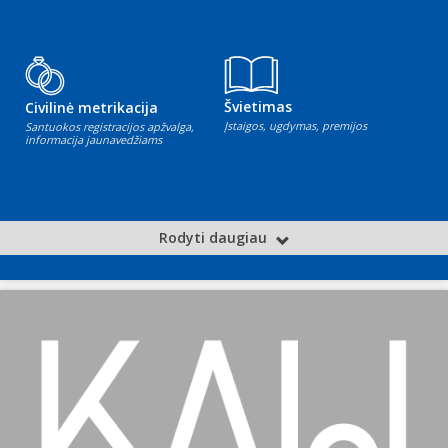
Švietimas
Civilinė metrikacija
Įstaigos, ugdymas, premijos
Santuokos registracijos apžvalga,
informacija jaunavedžiams
Rodyti daugiau