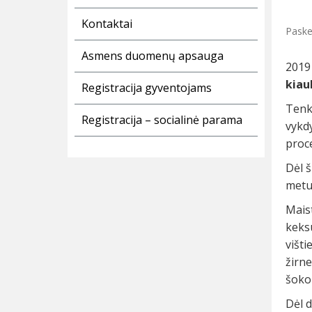
Kontaktai
Paske
Asmens duomenų apsauga
2019
kiaul
Registracija gyventojams
Tenk
Registracija – socialinė parama
vykd
proce
Dėl š
metu 
Maist
keksu
višt
žirn
šokol
Dėl d