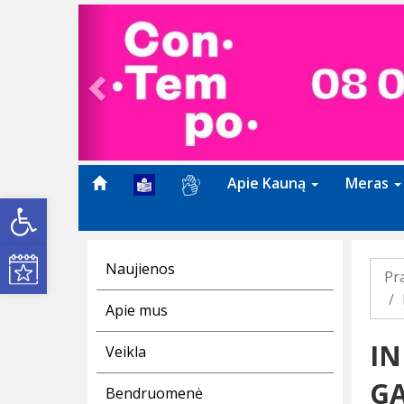
Previous
Apie Kauną
Meras
Open toolbar
Kultūros renginiai
Naujienos
Pr
Apie mus
IN
Veikla
G
Bendruomenė