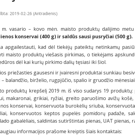
lbta: 2019-02-26 (Antradienis)
 m. vasario – kovo mėn. maisto produktų dalijimo metu 
ienos konservai (400 g) ir saldūs sausi pusryčiai (500 g).
a apgailestauti, kad dėl tiekėjų pateiktų netinkamų pasi
yti maisto produktų viešasis pirkimas, o tiekėjams apskund
dūros dėl kai kurių pirkimo dalių tęsiasi iki šiol.
ios priežasties gausesni ir įvairesni produktai sunkiau besi
– balandžio, birželio, rugpjūčio, spalio ir gruodžio mėnesiai
o produktų krepšelį 2019 m. iš viso sudarys 19 produktų: pi
i, makaronai, grikiai, ryžiai, greito paruošimo avižų košė,
ienos konservai, konservuota burokėlių sriuba, konservuota 
eliai, konservuotos keptos pupelės pomidorų padaže, saldū
ado gabalėliais, saldintas sutirštintas pienas, UAT pienas, ra
augiau informacijos prašome kreiptis šiais kontaktais: