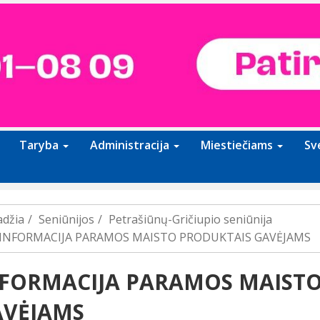
Taryba
Administracija
Miestiečiams
Sv
adžia
Seniūnijos
Petrašiūnų-Gričiupio seniūnija
INFORMACIJA PARAMOS MAISTO PRODUKTAIS GAVĖJAMS
FORMACIJA PARAMOS MAISTO
AVĖJAMS