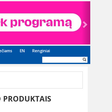
Next
ečiams
EN
Renginiai
Paieškos
forma
 PRODUKTAIS