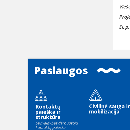
Viešų
Proje
El. p
Paslaugos
Civilinė sauga ir
Kontaktų
mobilizacija
paieška ir
struktūra
Savivaldybės darbuotojų
kontaktų paieška