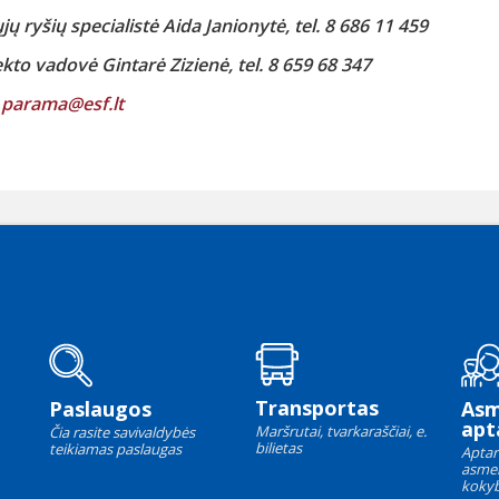
jų ryšių specialistė Aida Janionytė, tel. 8 686 11 459
kto vadovė Gintarė Zizienė, tel. 8 659 68 347
.
parama@esf.lt
Transportas
Paslaugos
As
apt
Maršrutai, tvarkaraščiai, e.
Čia rasite savivaldybės
bilietas
teikiamas paslaugas
Aptar
asme
kokyb