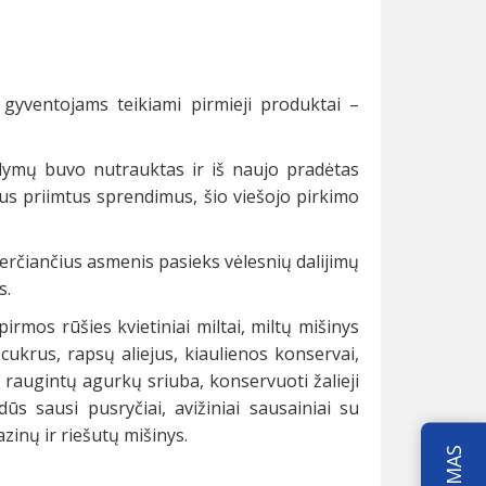
gyventojams teikiami pirmieji produktai –
ūlymų buvo nutrauktas ir iš naujo pradėtas
us priimtus sprendimus, šio viešojo pirkimo
verčiančius asmenis pasieks vėlesnių dalijimų
s.
rmos rūšies kvietiniai miltai, miltų mišinys
 cukrus, rapsų aliejus, kiaulienos konservai,
raugintų agurkų sriuba, konservuoti žalieji
s sausi pusryčiai, avižiniai sausainiai su
zinų ir riešutų mišinys.