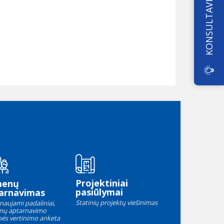
KONSULTAVIMAS
Projektiniai
menų
pasiūlymai
arnavimas
Statinių projektų viešinimas
naujami padaliniai,
nų aptarnavimo
ės vertinimo anketa