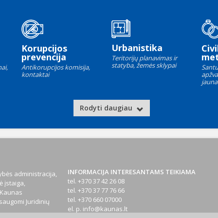
Urbanistika
Korupcijos
Civi
prevencija
met
Teritorijų planavimas ir
statyba, žemės sklypai
ai,
Antikorupcijos komisija,
Santu
kontaktai
apžva
jauna
Rodyti daugiau
INFORMACIJA INTERESANTAMS TEIKIAMA
bės administracija,
tel. +370 37 42 26 08
 įstaiga,
tel. +370 37 77 76 66
1 Kaunas
tel. +370 660 07000
augomi Juridinių
el. p.
info@kaunas.lt