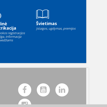
Švietimas
linė
rikacija
Įstaigos, ugdymas, premijos
okos registracijos
lga, informacija
vedžiams