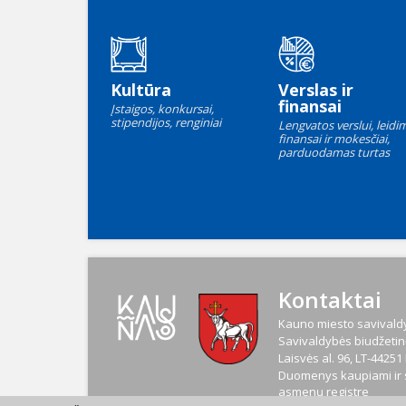
Kultūra
Verslas ir
finansai
Įstaigos, konkursai,
stipendijos, renginiai
Lengvatos verslui, leidim
finansai ir mokesčiai,
parduodamas turtas
Kontaktai
Kauno miesto savivaldy
Savivaldybės biudžetinė
Laisvės al. 96, LT-4425
Duomenys kaupiami ir s
asmenų registre