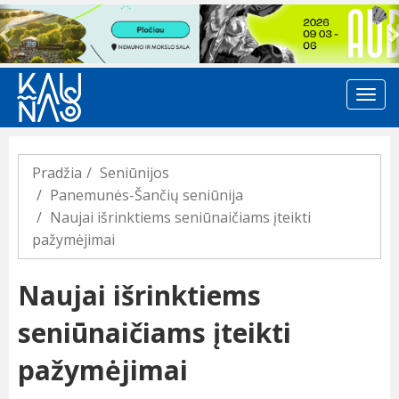
Previous
Pradžia
Seniūnijos
Panemunės-Šančių seniūnija
Naujai išrinktiems seniūnaičiams įteikti
pažymėjimai
Naujai išrinktiems
seniūnaičiams įteikti
pažymėjimai