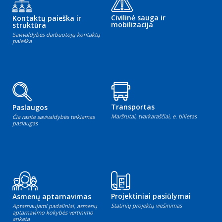
Civilinė sauga ir
Kontaktų paieška ir
mobilizacija
struktūra
Savivaldybės darbuotojų kontaktų
paieška
Transportas
Paslaugos
Maršrutai, tvarkaraščiai, e. bilietas
Čia rasite savivaldybės teikiamas
paslaugas
Projektiniai pasiūlymai
Asmenų aptarnavimas
Statinių projektų viešinimas
Aptarnaujami padaliniai, asmenų
aptarnavimo kokybės vertinimo
anketa