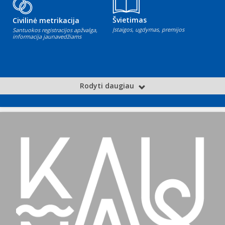
Švietimas
Civilinė metrikacija
Įstaigos, ugdymas, premijos
Santuokos registracijos apžvalga,
informacija jaunavedžiams
Rodyti daugiau