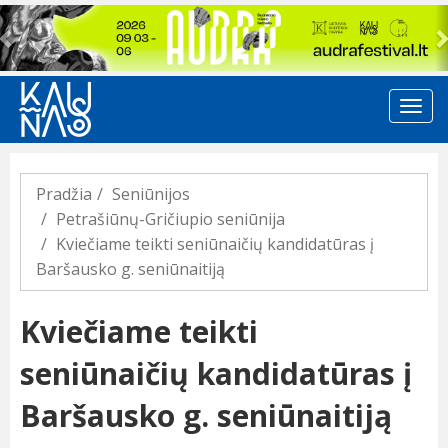
Previous
Pradžia
Seniūnijos
Petrašiūnų-Gričiupio seniūnija
Kviečiame teikti seniūnaičių kandidatūras į
Baršausko g. seniūnaitiją
Kviečiame teikti
seniūnaičių kandidatūras į
Baršausko g. seniūnaitiją