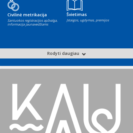
Švietimas
Civilinė metrikacija
Įstaigos, ugdymas, premijos
Santuokos registracijos apžvalga,
informacija jaunavedžiams
Rodyti daugiau