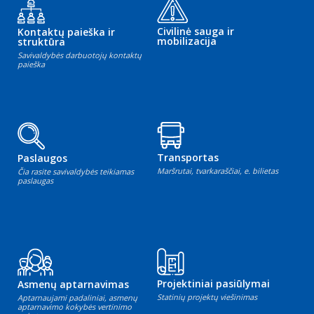
Civilinė sauga ir
Kontaktų paieška ir
mobilizacija
struktūra
Savivaldybės darbuotojų kontaktų
paieška
Transportas
Paslaugos
Maršrutai, tvarkaraščiai, e. bilietas
Čia rasite savivaldybės teikiamas
paslaugas
Projektiniai pasiūlymai
Asmenų aptarnavimas
Statinių projektų viešinimas
Aptarnaujami padaliniai, asmenų
aptarnavimo kokybės vertinimo