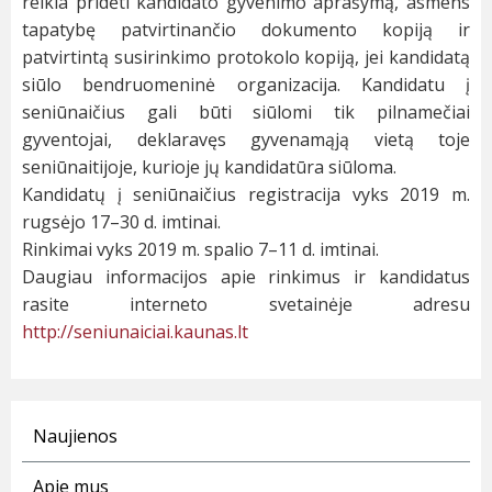
reikia pridėti kandidato gyvenimo aprašymą, asmens
tapatybę patvirtinančio dokumento kopiją ir
patvirtintą susirinkimo protokolo kopiją, jei kandidatą
siūlo bendruomeninė organizacija. Kandidatu į
seniūnaičius gali būti siūlomi tik pilnamečiai
gyventojai, deklaravęs gyvenamąją vietą toje
seniūnaitijoje, kurioje jų kandidatūra siūloma.
Kandidatų į seniūnaičius registracija vyks 2019 m.
rugsėjo 17–30 d. imtinai.
Rinkimai vyks 2019 m. spalio 7–11 d. imtinai.
Daugiau informacijos apie rinkimus ir kandidatus
rasite interneto svetainėje adresu
http://seniunaiciai.kaunas.lt
Naujienos
Apie mus