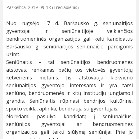
Paskelbta: 2019-09-18 (Trečiadienis)
Nuo rugsėjo 17 d. Baršausko g. seniūnaitijos
gyventojai ir seniūnaitijoje veikiančios
bendruomeninės organizacijos gali kelti kandidatus
Baršausko g. seniūnaitijos seniūnaičio pareigoms
užimti.
Seniūnaitis – tai seniūnaitijos bendruomenės
atstovas, renkamas pačių tos vietovės gyventojų
ketveriems metams. Jis atstovauja kiekvieno
seniūnaitijos gyventojo interesams ir yra tarsi
seniūno, bendruomenės ir kitų institucijų jungiamoji
grandis. Seniūnaitis rūpinasi bendrijos kultūrine,
sporto veikla, aplinka, bendrauja su gyventojais.
Norėdami pasiūlyti kandidatą į seniūnaičius,
seniūnijos gyventojai ar bendruomeninės
organizacijos gali teikti siūlymą seniūnijai. Prie jo