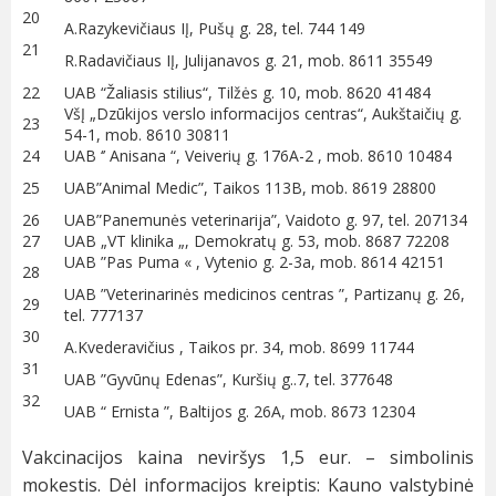
20
A.Razykevičiaus IĮ, Pušų g. 28, tel. 744 149
21
R.Radavičiaus IĮ, Julijanavos g. 21, mob. 8611 35549
22
UAB “Žaliasis stilius“, Tilžės g. 10, mob. 8620 41484
VšĮ „Dzūkijos verslo informacijos centras“, Aukštaičių g.
23
54-1, mob. 8610 30811
24
UAB ‘’ Anisana “, Veiverių g. 176A-2 , mob. 8610 10484
25
UAB”Animal Medic”, Taikos 113B, mob. 8619 28800
26
UAB”Panemunės veterinarija”, Vaidoto g. 97, tel. 207134
27
UAB „VT klinika „, Demokratų g. 53, mob. 8687 72208
UAB ”Pas Puma « , Vytenio g. 2-3a, mob. 8614 42151
28
UAB ”Veterinarinės medicinos centras ”, Partizanų g. 26,
29
tel. 777137
30
A.Kvederavičius , Taikos pr. 34, mob. 8699 11744
31
UAB ”Gyvūnų Edenas”, Kuršių g..7, tel. 377648
32
UAB “ Ernista ”, Baltijos g. 26A, mob. 8673 12304
Vakcinacijos kaina neviršys 1,5 eur. – simbolinis
mokestis. Dėl informacijos kreiptis: Kauno valstybinė