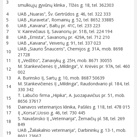
3
smulkiųjų gyvūnų klinka , Tlžės g. 18, tel. 362303
4
UAB „Nuaras”, Šv. Gertrūdos g. 46, tel. 322 333
5
UAB „Kuraveta“, Romainių g. 52, tel. 8652 33885
6
UAB „Kaivana”, Baltų pr. 41C, tel. 233 223
7
V. Kairevičiaus IĮ, Savanorių pr. 51B, tel. 224 194
8
UAB „Ernista”, Savanorių pr. 429A, tel. 712 210
9
UAB „Kaivana”, Veiverių g. 91, tel. 337 023
UAB „Siaurio Šnauceris”, Chemijos g. 31A, mob. 8698
10
21728
11
IĮ „Vedžito”, Zanavykų g. 25H, mob. 8671 30055
M. Stankevičienės IĮ „Mildinga”, V. Krėvės pr. 97A, tel. 460
12
002
13
A. Burinsko IĮ, Sartų g. 10, mob. 8687 50639
M. Stankevičienės IĮ „Mildinga”, Raudondvario pl. 184, tel.
14
330 342
T. Labučio firma „Hipika“, A. Juozapavičius pr. 51, mob.
15
8656 37617
16
Dainavos veterinarijos klinika, Pašilės g. 118, tel. 478 015
17
IĮ „Korsa“,Uosio g. 46, tel. 730 445
S. Navašinsko IĮ „Veterinarija”, Žemaičių pl. 58, tel. 269
18
849
UAB „Žaliakalnio veterinarija“, Darbininkų g. 13-1, mob.
19
8601 23667