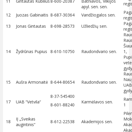
11
Gintautas Kubilius
8-600-20387
Batniavos, Vilkijos
regi
apyl. sen. sen.
Paga
12
Juozas Gabinaitis
8-687-30364
Vandžiogalos sen.
regi
Paga
13
Jonas Gintautas
8-698-28573
Užliedžių sen.
regi
Raud
Raud
Šiau
14
Žydrūnas Pupius
8-610-10750
Raudondvario sen.
1
Pup
vete
gydy
Raud
Nauj
15
Aušra Armonaitė
8-644-80654
Raudondvario sen.
UAB
gydy
8-37-545400
Ramu
17
UAB “Vetvila“
Karmėlavos sen.
8-601-88240
1
Pilė
IĮ „Sveikas
Moky
18
8-612-22538
Akademijos sen.
augintinis“
Akad
Akad