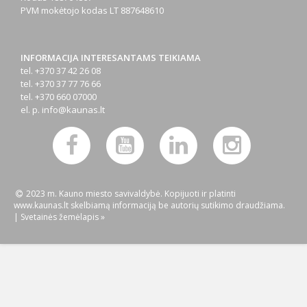
PVM mokėtojo kodas
LT 887648610
INFORMACIJA INTERESANTAMS TEIKIAMA
tel. +370 37 42 26 08
tel. +370 37 77 76 66
tel. +370 660 07000
el. p.
info@kaunas.lt
2023 m. Kauno miesto savivaldybė. Kopijuoti ir platinti
www.kaunas.lt skelbiamą informaciją be autorių sutikimo draudžiama.
|
Svetainės žemėlapis »