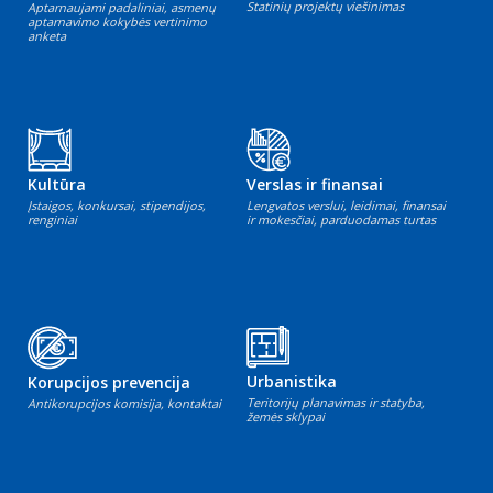
Statinių projektų viešinimas
Aptarnaujami padaliniai, asmenų
aptarnavimo kokybės vertinimo
anketa
Kultūra
Verslas ir finansai
Įstaigos, konkursai, stipendijos,
Lengvatos verslui, leidimai, finansai
renginiai
ir mokesčiai, parduodamas turtas
Urbanistika
Korupcijos prevencija
Teritorijų planavimas ir statyba,
Antikorupcijos komisija, kontaktai
žemės sklypai