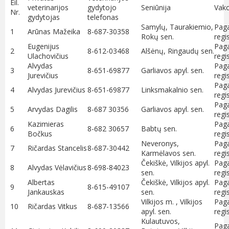
Eil.
veterinarijos
gydytojo
Seniūnija
Vakc
Nr.
gydytojas
telefonas
Samylų, Taurakiemio,
Paga
1
Arūnas Mažeika
8-687-30358
Rokų sen.
regi
Eugenijus
Paga
2
8-612-03468
Alšėnų, Ringaudų sen.
Ulachovičius
regi
Alvydas
Paga
3
8-651-69877
Garliavos apyl. sen.
Jurevičius
regi
Paga
4
Alvydas Jurevičius
8-651-69877
Linksmakalnio sen.
regi
Paga
5
Arvydas Dagilis
8-687 30356
Garliavos apyl. sen.
regi
Kazimieras
Paga
6
8-682 30657
Babtų sen.
Bočkus
regi
Neveronys,
Paga
7
Ričardas Stancelis
8-687-30442
Karmėlavos sen.
regi
Čekiškė, Vilkijos apyl.
Paga
8
Alvydas Vėlavičius
8-698-84023
sen.
regi
Albertas
Čekiškė, Vilkijos apyl.
Paga
9
8-615-49107
Jankauskas
sen.
regi
Vilkijos m. , Vilkijos
Paga
10
Ričardas Vitkus
8-687-13566
apyl. sen.
regi
Kulautuvos,
Paga