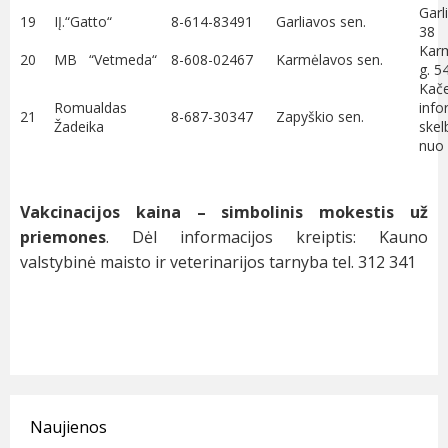
Garl
19
IĮ.“Gatto“
8-614-83491
Garliavos sen.
38
Karm
20
MB “Vetmeda“
8-608-02467
Karmėlavos sen.
g. 5
Kače
Romualdas
info
21
8-687-30347
Zapyškio sen.
Žadeika
skel
nuo 
Vakcinacijos kaina – simbolinis mokestis už
priemones
. Dėl informacijos kreiptis: Kauno
valstybinė maisto ir veterinarijos tarnyba tel. 312 341
Naujienos