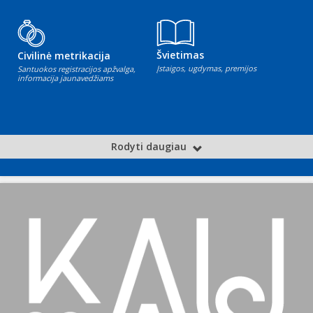
Švietimas
Civilinė metrikacija
Įstaigos, ugdymas, premijos
Santuokos registracijos apžvalga,
informacija jaunavedžiams
Rodyti daugiau