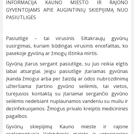
INFORMACIJA KAUNO MIESTO IR RAJONO
GYVENTOJAMS APIE AUGINTINIŲ SKIEPIJIMĄ NUO
PASIUTLIGĖS
Pasiutligė – tai virusinis šiltakraujų gyvūnų
susirgimas, kuriam būdingas virusinis encefalitas, ko
pasekoje gyvūną ar žmogų ištinka mirtis.
Gyvūną įtarus sergant pasiutlige, su juo reikia elgtis
labai atsargiai. Jeigu pasiutlige įtariamas gyvūnas
įkanda žmogui arba per žaizdą ar odos nubrozdinimą
užteršiama įtartino gyvūno seilėmis, tai vietos,
turėjusios kontaktą su įtariamai sergančio gyvūno
seilėmis nedelsiant nuplaunamos vandeniu su muilu ir
dezinfekuojamos. Žmogus privalo kreiptis medicininės
pagalbos.
Gyvūnų skiepijimą Kauno mieste ir rajone