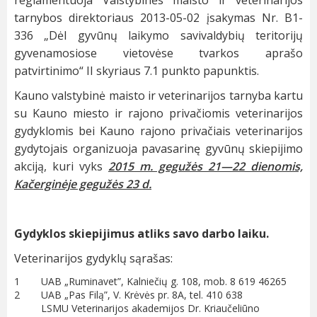
reglamentuoja Valstybinės maisto ir veterinarijos
tarnybos direktoriaus 2013-05-02 įsakymas Nr. B1-
336 „Dėl gyvūnų laikymo savivaldybių teritorijų
gyvenamosiose vietovėse tvarkos aprašo
patvirtinimo“ II skyriaus 7.1 punkto papunktis.
Kauno valstybinė maisto ir veterinarijos tarnyba kartu
su Kauno miesto ir rajono privačiomis veterinarijos
gydyklomis bei Kauno rajono privačiais veterinarijos
gydytojais organizuoja pavasarinę gyvūnų skiepijimo
akciją, kuri vyks
2015 m. gegužės 21—22 dienomis,
Kačerginėje gegužės 23 d.
Gydyklos skiepijimus atliks savo darbo laiku.
Veterinarijos gydyklų sąrašas:
1
UAB „Ruminavet”, Kalniečių g. 108, mob. 8 619 46265
2
UAB „Pas Filą”, V. Krėvės pr. 8A, tel. 410 638
LSMU Veterinarijos akademijos Dr. Kriaučeliūno