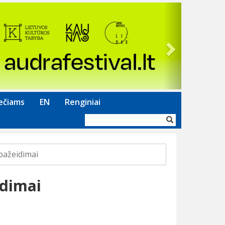
Next
ečiams
EN
Renginiai
Paieškos
forma
pažeidimai
idimai