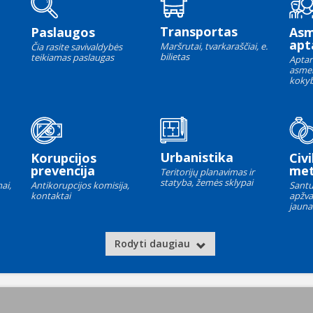
Transportas
Paslaugos
As
apt
Maršrutai, tvarkaraščiai, e.
Čia rasite savivaldybės
bilietas
teikiamas paslaugas
Aptar
asme
kokyb
Urbanistika
Korupcijos
Civi
prevencija
met
Teritorijų planavimas ir
statyba, žemės sklypai
ai,
Antikorupcijos komisija,
Santu
kontaktai
apžva
jauna
Rodyti daugiau