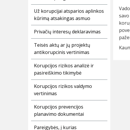
Vadov
Už korupcijai atsparios aplinkos
savo
kūrimą atsakingas asmuo
korup
pove
Privačių interesų deklaravimas
pažei
Teisės aktų ar jų projektų
Kaun
antikorupcinis vertinimas
Korupcijos rizikos analizė ir
pasireiškimo tikimybė
Korupcijos rizikos valdymo
vertinimas
Korupcijos prevencijos
planavimo dokumentai
Pareigybės, į kurias