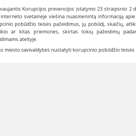
aujantis Korupcijos prevencijos įstatymo 23 straipsnio 2 d
 interneto svetainėje viešina nuasmenintą informaciją apie
cinio pobūdžio teisės pažeidimus, jų pobūdį, skaičių, atlikt
ikio ar kitas priemones, skirtas tokių pažeidimų padari
dimams ateityje.
o miesto savivaldybės nustatyti korupcinio pobūdžio teisės