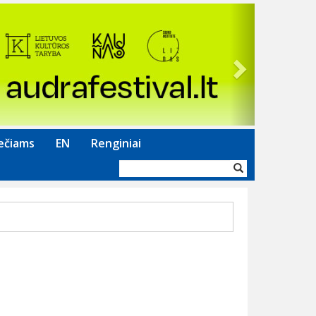
Next
ečiams
EN
Renginiai
Paieškos
forma