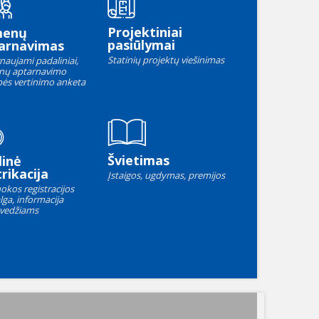
Projektiniai
menų
pasiūlymai
arnavimas
Statinių projektų viešinimas
naujami padaliniai,
nų aptarnavimo
ės vertinimo anketa
Švietimas
linė
rikacija
Įstaigos, ugdymas, premijos
okos registracijos
lga, informacija
vedžiams