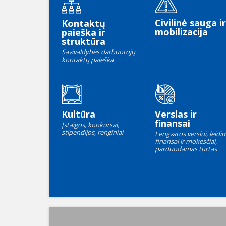
Civilinė sauga ir
Kontaktų
mobilizacija
paieška ir
struktūra
Savivaldybės darbuotojų
kontaktų paieška
Kultūra
Verslas ir
finansai
Įstaigos, konkursai,
stipendijos, renginiai
Lengvatos verslui, leidim
finansai ir mokesčiai,
parduodamas turtas