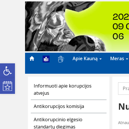
Previous
Apie Kauną
Meras
Open toolbar
Kultūros renginiai
Informuoti apie korupcijos
Pr
atvejus
Nu
Antikorupcijos komisija
Antikorupcinio elgesio
Atnauj
standartų diegimas