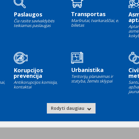
Transportas
Paslaugos
As
apt
Maršrutai, tvarkaraščiai, e.
Čia rasite savivaldybės
bilietas
teikiamas paslaugas
Aptar
asme
kokyb
Urbanistika
Korupcijos
Civi
prevencija
met
Teritorijų planavimas ir
statyba, žemės sklypai
ai,
Antikorupcijos komisija,
Santu
kontaktai
apžva
jauna
Rodyti daugiau