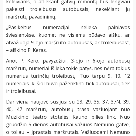
keleiviams, o atliekant gatvių remontą bus lengviau
pakeisti troleibusus autobusais, nekeičiant jų
maršrutų pavadinimų.
„Pasikeitus numeracijai nelieka painiavos
švieslentėse, kuomet ne visiems būdavo aišku, ar
atvažiuoja 9-ojo maršruto autobusas, ar troleibusas”,
– aiškino P. Keras.
Anot P. Kero, pavyzdžiui, 3-ojo ir 6-ojo autobusų
maršrutų numeriai išlieka tokie patys, nes nėra tokius
numerius turinčių troleibusų. Tuo tarpu 9, 10, 12
numeriais iki šiol buvo paženklinti tiek autobusai, tiek
ir troleibusai.
Dar viena naujovė susijusi su 23, 29, 35, 37, 37N, 39,
40, 47 maršrutų autobusų trasa važiuojant nuo
Muzikinio teatro stotelės Kauno pilies link. Nuo
gruodžio 5 dienos autobusai važiuos Nemuno gatve,
o toliau – įprastais maršrutais. Važiuodami Nemuno