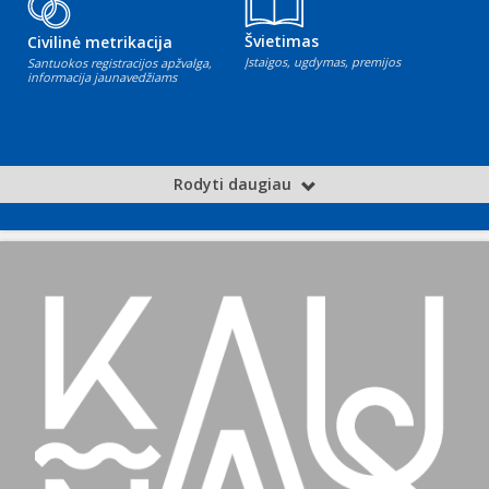
Švietimas
Civilinė metrikacija
Įstaigos, ugdymas, premijos
Santuokos registracijos apžvalga,
informacija jaunavedžiams
Rodyti daugiau