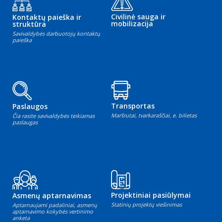
Civilinė sauga ir
Kontaktų paieška ir
mobilizacija
struktūra
Savivaldybės darbuotojų kontaktų
paieška
Transportas
Paslaugos
Maršrutai, tvarkaraščiai, e. bilietas
Čia rasite savivaldybės teikiamas
paslaugas
Projektiniai pasiūlymai
Asmenų aptarnavimas
Statinių projektų viešinimas
Aptarnaujami padaliniai, asmenų
aptarnavimo kokybės vertinimo
anketa