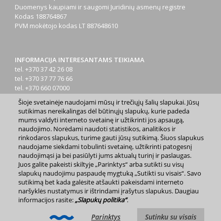
Duomenys kaupiami ir saugomi Juridinių asmenų registre
Kodas
188764867
PVM mokėtojo kodas
LT 887648610
INFORMACIJA INTERESANTAMS TEIKIAMA
tel. +370 37 42 26 08
tel. +370 37 77 76 66
tel. +370 660 07000
el. p.
info@kaunas.lt
Šioje svetainėje naudojami mūsų ir trečiųjų šalių slapukai. Jūsų
sutikimas nereikalingas dėl būtinųjų slapukų, kurie padeda
mums valdyti interneto svetainę ir užtikrinti jos apsaugą,
naudojimo. Norėdami naudoti statistikos, analitikos ir
rinkodaros slapukus, turime gauti jūsų sutikimą. Šiuos slapukus
naudojame siekdami tobulinti svetainę, užtikrinti patogesnį
naudojimąsi ja bei pasiūlyti jums aktualų turinį ir paslaugas.
2023 m. Kauno miesto savivaldybė. Kopijuoti ir platinti
Juos galite pakeisti skiltyje „Parinktys“ arba sutikti su visų
www.kaunas.lt skelbiamą informaciją be autorių sutikimo draudžiama.
slapukų naudojimu paspaudę mygtuką „Sutikti su visais“. Savo
|
Svetainės žemėlapis »
sutikimą bet kada galėsite atšaukti pakeisdami interneto
naršyklės nustatymus ir ištrindami įrašytus slapukus. Daugiau
informacijos rasite:
„Slapukų politika“
.
Parinktys
Sutinku su visais