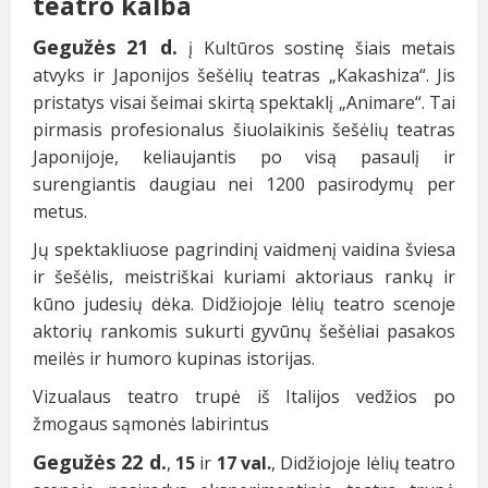
teatro kalba
Gegužės 21 d.
į Kultūros sostinę šiais metais
atvyks ir Japonijos šešėlių teatras „Kakashiza“. Jis
pristatys visai šeimai skirtą spektaklį „Animare“. Tai
pirmasis profesionalus šiuolaikinis šešėlių teatras
Japonijoje, keliaujantis po visą pasaulį ir
surengiantis daugiau nei 1200 pasirodymų per
metus.
Jų spektakliuose pagrindinį vaidmenį vaidina šviesa
ir šešėlis, meistriškai kuriami aktoriaus rankų ir
kūno judesių dėka. Didžiojoje lėlių teatro scenoje
aktorių rankomis sukurti gyvūnų šešėliai pasakos
meilės ir humoro kupinas istorijas.
Vizualaus teatro trupė iš Italijos vedžios po
žmogaus sąmonės labirintus
Gegužės 22 d.
,
15
ir
17 val.
, Didžiojoje lėlių teatro