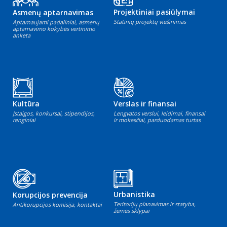
Projektiniai pasiūlymai
Asmenų aptarnavimas
Statinių projektų viešinimas
Aptarnaujami padaliniai, asmenų
aptarnavimo kokybės vertinimo
anketa
Kultūra
Verslas ir finansai
Įstaigos, konkursai, stipendijos,
Lengvatos verslui, leidimai, finansai
renginiai
ir mokesčiai, parduodamas turtas
Urbanistika
Korupcijos prevencija
Teritorijų planavimas ir statyba,
Antikorupcijos komisija, kontaktai
žemės sklypai