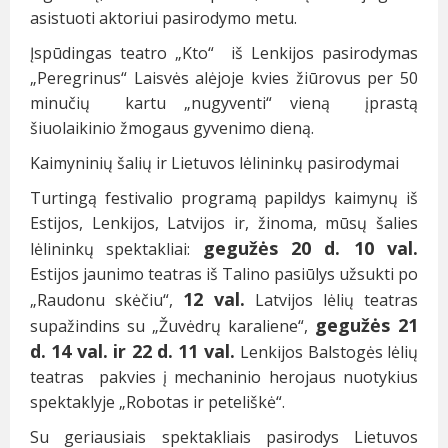
asistuoti aktoriui pasirodymo metu.
Įspūdingas teatro „Kto“ iš Lenkijos pasirodymas
„Peregrinus“ Laisvės alėjoje kvies žiūrovus per 50
minučių kartu „nugyventi“ vieną įprastą
šiuolaikinio žmogaus gyvenimo dieną.
Kaimyninių šalių ir Lietuvos lėlininkų pasirodymai
Turtingą festivalio programą papildys kaimynų iš
Estijos, Lenkijos, Latvijos ir, žinoma, mūsų šalies
gegužės 20 d. 10 val.
lėlininkų spektakliai:
Estijos jaunimo teatras iš Talino pasiūlys užsukti po
12 val.
„Raudonu skėčiu“,
Latvijos lėlių teatras
gegužės 21
supažindins su „Žuvėdrų karaliene“,
d. 14 val. ir 22 d. 11 val.
Lenkijos Balstogės lėlių
teatras pakvies į mechaninio herojaus nuotykius
spektaklyje „Robotas ir peteliškė“.
Su geriausiais spektakliais pasirodys Lietuvos