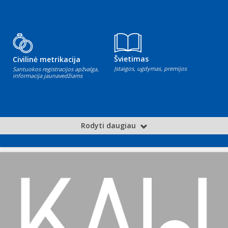
Švietimas
Civilinė metrikacija
Įstaigos, ugdymas, premijos
Santuokos registracijos apžvalga,
informacija jaunavedžiams
Rodyti daugiau