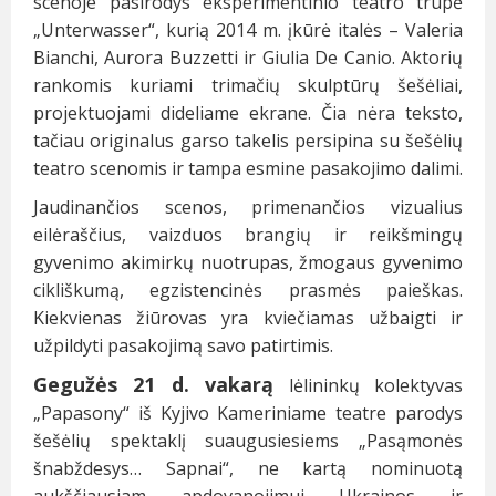
scenoje pasirodys eksperimentinio teatro trupė
„Unterwasser“, kurią 2014 m. įkūrė italės – Valeria
Bianchi, Aurora Buzzetti ir Giulia De Canio. Aktorių
rankomis kuriami trimačių skulptūrų šešėliai,
projektuojami dideliame ekrane. Čia nėra teksto,
tačiau originalus garso takelis persipina su šešėlių
teatro scenomis ir tampa esmine pasakojimo dalimi.
Jaudinančios scenos, primenančios vizualius
eilėraščius, vaizduos brangių ir reikšmingų
gyvenimo akimirkų nuotrupas, žmogaus gyvenimo
cikliškumą, egzistencinės prasmės paieškas.
Kiekvienas žiūrovas yra kviečiamas užbaigti ir
užpildyti pasakojimą savo patirtimis.
Gegužės 21 d. vakarą
lėlininkų kolektyvas
„Papasony“ iš Kyjivo Kameriniame teatre parodys
šešėlių spektaklį suaugusiesiems „Pasąmonės
šnabždesys… Sapnai“, ne kartą nominuotą