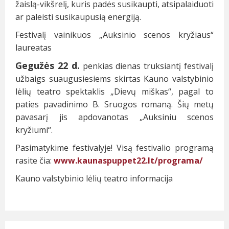
žaislą-vikšrelį, kuris padės susikaupti, atsipalaiduoti
ar paleisti susikaupusią energiją.
Festivalį vainikuos „Auksinio scenos kryžiaus“
laureatas
Gegužės 22 d.
penkias dienas truksiantį festivalį
užbaigs suaugusiesiems skirtas Kauno valstybinio
lėlių teatro spektaklis „Dievų miškas“, pagal to
paties pavadinimo B. Sruogos romaną. Šių metų
pavasarį jis apdovanotas „Auksiniu scenos
kryžiumi“.
Pasimatykime festivalyje! Visą festivalio programą
rasite čia:
www.kaunaspuppet22.lt/programa/
Kauno valstybinio lėlių teatro informacija