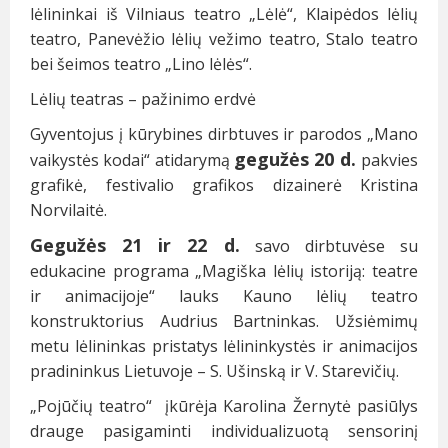
lėlininkai iš Vilniaus teatro „Lėlė“, Klaipėdos lėlių
teatro, Panevėžio lėlių vežimo teatro, Stalo teatro
bei šeimos teatro „Lino lėlės“.
Lėlių teatras – pažinimo erdvė
Gyventojus į kūrybines dirbtuves ir parodos „Mano
gegužės 20 d.
vaikystės kodai“ atidarymą
pakvies
grafikė, festivalio grafikos dizainerė Kristina
Norvilaitė.
Gegužės 21 ir 22 d.
savo dirbtuvėse su
edukacine programa „Magiška lėlių istoriją: teatre
ir animacijoje“ lauks Kauno lėlių teatro
konstruktorius Audrius Bartninkas. Užsiėmimų
metu lėlininkas pristatys lėlininkystės ir animacijos
pradininkus Lietuvoje – S. Ušinską ir V. Starevičių.
„Pojūčių teatro“ įkūrėja Karolina Žernytė pasiūlys
drauge pasigaminti individualizuotą sensorinį