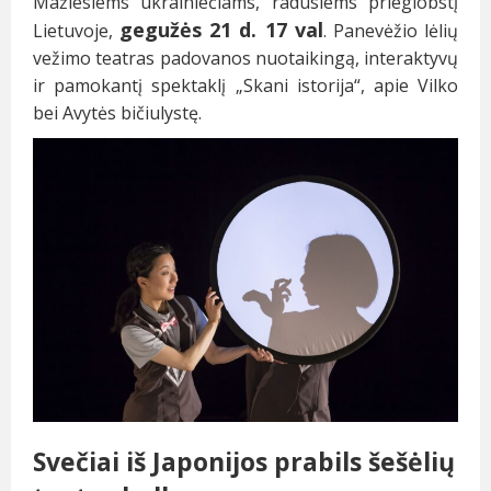
Mažiesiems ukrainiečiams, radusiems prieglobstį
gegužės 21 d. 17 val
Lietuvoje,
. Panevėžio lėlių
vežimo teatras padovanos nuotaikingą, interaktyvų
ir pamokantį spektaklį „Skani istorija“, apie Vilko
bei Avytės bičiulystę.
Svečiai iš Japonijos prabils šešėlių