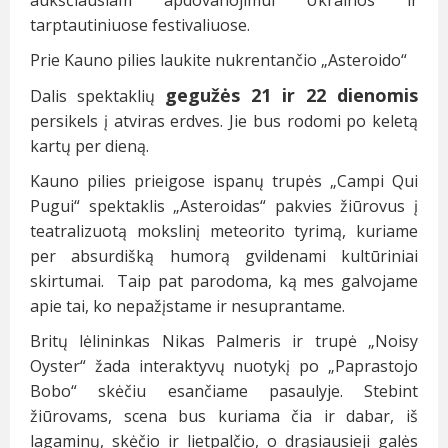
aukščiausiam apdovanojimui Ukrainos ir
tarptautiniuose festivaliuose.
Prie Kauno pilies laukite nukrentančio „Asteroido“
gegužės 21 ir 22 dienomis
Dalis spektaklių
persikels į atviras erdves. Jie bus rodomi po keletą
kartų per dieną.
Kauno pilies prieigose ispanų trupės „Campi Qui
Pugui“ spektaklis „Asteroidas“ pakvies žiūrovus į
teatralizuotą mokslinį meteorito tyrimą, kuriame
per absurdišką humorą gvildenami kultūriniai
skirtumai. Taip pat parodoma, ką mes galvojame
apie tai, ko nepažįstame ir nesuprantame.
Britų lėlininkas Nikas Palmeris ir trupė „Noisy
Oyster“ žada interaktyvų nuotykį po „Paprastojo
Bobo“ skėčiu esančiame pasaulyje. Stebint
žiūrovams, scena bus kuriama čia ir dabar, iš
lagaminų, skėčio ir lietpalčio, o drąsiausieji galės