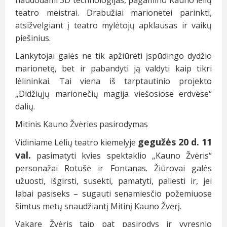
naudodami 3D technologijas, pagamino Kauno lėlių
teatro meistrai. Drabužiai marionetei parinkti,
atsižvelgiant į teatro mylėtojų apklausas ir vaikų
piešinius.
Lankytojai galės ne tik apžiūrėti įspūdingo dydžio
marionetę, bet ir pabandyti ją valdyti kaip tikri
lėlininkai. Tai viena iš tarptautinio projekto
„Didžiųjų marionečių magija viešosiose erdvėse“
dalių.
Mitinis Kauno Žvėries pasirodymas
gegužės 20 d. 11
Vidiniame Lėlių teatro kiemelyje
val.
pasimatyti kvies spektaklio „Kauno Žvėris“
personažai Rotušė ir Fontanas. Žiūrovai galės
užuosti, išgirsti, susekti, pamatyti, paliesti ir, jei
labai pasiseks – sugauti senamiesčio požemiuose
šimtus metų snaudžiantį Mitinį Kauno Žvėrį.
Vakare Žvėris taip pat pasirodys ir vyresnio