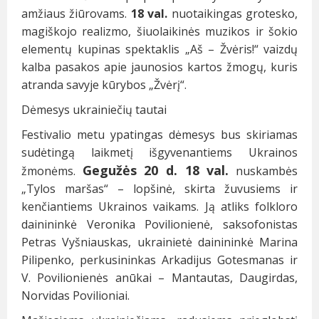
amžiaus žiūrovams.
18 val.
nuotaikingas grotesko,
magiškojo realizmo, šiuolaikinės muzikos ir šokio
elementų kupinas spektaklis „Aš – Žvėris!“ vaizdų
kalba pasakos apie jaunosios kartos žmogų, kuris
atranda savyje kūrybos „Žvėrį“.
Dėmesys ukrainiečių tautai
Festivalio metu ypatingas dėmesys bus skiriamas
sudėtingą laikmetį išgyvenantiems Ukrainos
Gegužės 20 d. 18 val.
žmonėms.
nuskambės
„Tylos maršas“ – lopšinė, skirta žuvusiems ir
kenčiantiems Ukrainos vaikams. Ją atliks folkloro
dainininkė Veronika Povilionienė, saksofonistas
Petras Vyšniauskas, ukrainietė dainininkė Marina
Pilipenko, perkusininkas Arkadijus Gotesmanas ir
V. Povilionienės anūkai – Mantautas, Daugirdas,
Norvidas Povilioniai.