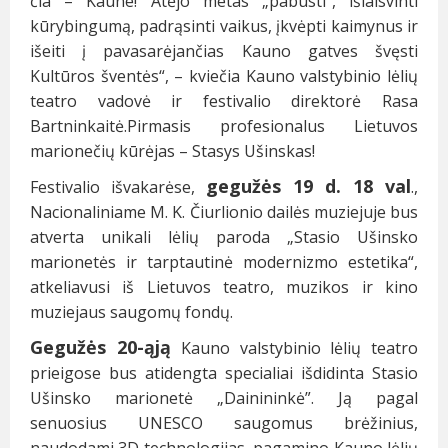
čia – Kaune! Atėjo metas „pabusti“, išlaisvinti
kūrybingumą, padrąsinti vaikus, įkvėpti kaimynus ir
išeiti į pavasarėjančias Kauno gatves švęsti
Kultūros šventės“, – kviečia Kauno valstybinio lėlių
teatro vadovė ir festivalio direktorė Rasa
Bartninkaitė.Pirmasis profesionalus Lietuvos
marionečių kūrėjas – Stasys Ušinskas!
gegužės 19 d. 18 val
Festivalio išvakarėse,
.,
Nacionaliniame M. K. Čiurlionio dailės muziejuje bus
atverta unikali lėlių paroda „Stasio Ušinsko
marionetės ir tarptautinė modernizmo estetika“,
atkeliavusi iš Lietuvos teatro, muzikos ir kino
muziejaus saugomų fondų.
Gegužės 20-ąją
Kauno valstybinio lėlių teatro
prieigose bus atidengta specialiai išdidinta Stasio
Ušinsko marionetė „Dainininkė”. Ją pagal
senuosius UNESCO saugomus brėžinius,