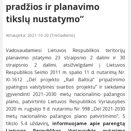
pradžios ir planavimo
tikslų nustatymo“
Atnaujinta: 2021-10-20 (Trečiadienis)
Vadovaudamiesi Lietuvos Respublikos teritorijų
planavimo įstatymo 23 straipsnio 2 dalimi ir 30
straipsnio 2 dalimi, atsižvelgdami į Lietuvos
Respublikos Seimo 2011 m. spalio 11 d. nutarimą Nr.
XI-1612 „Dėl projekto „Rail Baltica“ pripažinimo
ypatingos valstybinės svarbos projektu” ir siekdama
įgyvendinti 2021–2030 metų nacionalinio pažangos
plano, patvirtinto Lietuvos Respublikos Vyriausybės
2020 m. rugsėjo 9 d. nutarimu Nr. 998 „Dėl 2021-2030
metų nacionalinio pažangos plano patvirtinimo“, 5
tikslo 5.4 uždavinį
, informuojame apie parengtą
Lietuvos Respublikos Vyriausybės nutarimo