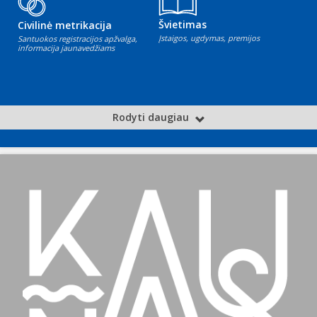
Švietimas
Civilinė metrikacija
Įstaigos, ugdymas, premijos
Santuokos registracijos apžvalga,
informacija jaunavedžiams
Rodyti daugiau