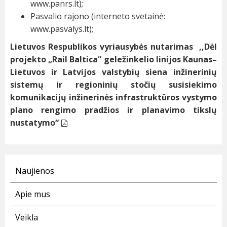
www.panrs.lt
);
Pasvalio rajono (interneto svetainė:
www.pasvalys.lt
);
Lietuvos Respublikos vyriausybės nutarimas ,,Dėl
projekto „Rail Baltica“ geležinkelio linijos Kaunas–
Lietuvos ir Latvijos valstybių siena inžinerinių
sistemų ir regioninių stočių susisiekimo
komunikacijų inžinerinės infrastruktūros vystymo
plano rengimo pradžios ir planavimo tikslų
nustatymo“
Naujienos
Apie mus
Veikla