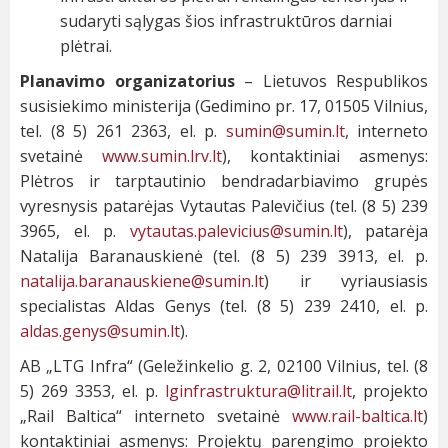
sudaryti sąlygas šios infrastruktūros darniai
plėtrai.
Planavimo organizatorius
– Lietuvos Respublikos
susisiekimo ministerija (Gedimino pr. 17, 01505 Vilnius,
tel. (8 5) 261 2363, el. p.
sumin@sumin.lt
, interneto
svetainė
www.sumin.lrv.lt
), kontaktiniai asmenys:
Plėtros ir tarptautinio bendradarbiavimo grupės
vyresnysis patarėjas Vytautas Palevičius (tel. (8 5) 239
3965, el. p.
vytautas.palevicius@sumin.lt
), patarėja
Natalija Baranauskienė (tel. (8 5) 239 3913, el. p.
natalija.baranauskiene@sumin.lt
) ir vyriausiasis
specialistas Aldas Genys (tel. (8 5) 239 2410, el. p.
aldas.genys@sumin.lt
).
AB „LTG Infra“ (Geležinkelio g. 2, 02100 Vilnius, tel. (8
5) 269 3353, el. p.
lginfrastruktura@litrail.lt
, projekto
„Rail Baltica“ interneto svetainė
www.rail-baltica.lt
)
kontaktiniai asmenys: Projektų parengimo projekto