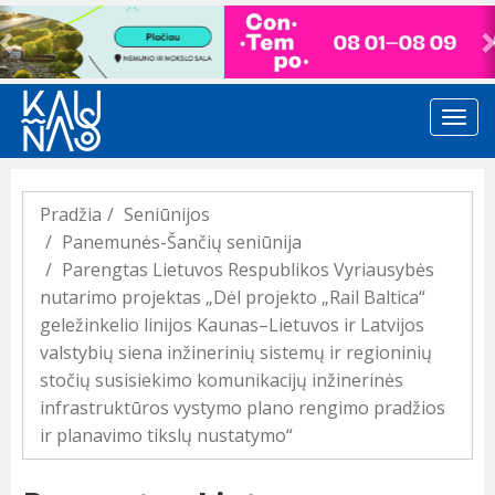
Previous
Pradžia
Seniūnijos
Panemunės-Šančių seniūnija
Parengtas Lietuvos Respublikos Vyriausybės
nutarimo projektas „Dėl projekto „Rail Baltica“
geležinkelio linijos Kaunas–Lietuvos ir Latvijos
valstybių siena inžinerinių sistemų ir regioninių
stočių susisiekimo komunikacijų inžinerinės
infrastruktūros vystymo plano rengimo pradžios
ir planavimo tikslų nustatymo“