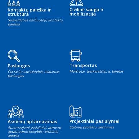
Civilinė sauga ir
Kontaktų paieška ir
mobilizacija
struktūra
Savivaldybės darbuotojų kontaktų
paieška
Transportas
Paslaugos
Maršrutai, tvarkaraščiai, e. bilietas
Čia rasite savivaldybės teikiamas
paslaugas
Projektiniai pasiūlymai
Asmenų aptarnavimas
Statinių projektų viešinimas
Aptarnaujami padaliniai, asmenų
aptarnavimo kokybės vertinimo
anketa