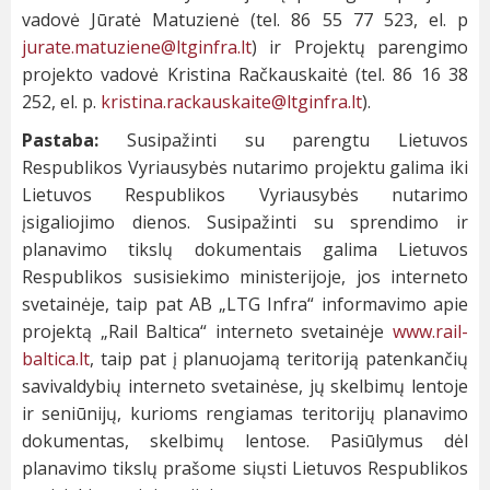
vadovė Jūratė Matuzienė (tel. 86 55 77 523, el. p
jurate.matuziene@ltginfra.lt
) ir Projektų parengimo
projekto vadovė Kristina Račkauskaitė (tel. 86 16 38
252, el. p.
kristina.rackauskaite@ltginfra.lt
).
Pastaba:
Susipažinti su parengtu Lietuvos
Respublikos Vyriausybės nutarimo projektu galima iki
Lietuvos Respublikos Vyriausybės nutarimo
įsigaliojimo dienos. Susipažinti su sprendimo ir
planavimo tikslų dokumentais galima Lietuvos
Respublikos susisiekimo ministerijoje, jos interneto
svetainėje, taip pat AB „LTG Infra“ informavimo apie
projektą „Rail Baltica“ interneto svetainėje
www.rail-
baltica.lt
, taip pat į planuojamą teritoriją patenkančių
savivaldybių interneto svetainėse, jų skelbimų lentoje
ir seniūnijų, kurioms rengiamas teritorijų planavimo
dokumentas, skelbimų lentose. Pasiūlymus dėl
planavimo tikslų prašome siųsti Lietuvos Respublikos