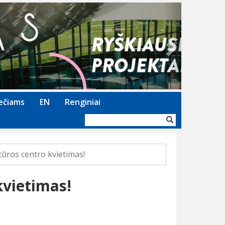
Next
ečiams
EN
Renginiai
Paieškos
forma
ūros centro kvietimas!
kvietimas!