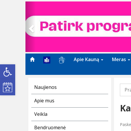
Previous
Apie Kauną
Meras
Open toolbar
Kultūros renginiai
Naujienos
Pr
Apie mus
Ka
Veikla
Paske
Bendruomenė