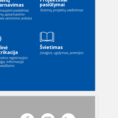
menų
pasiūlymai
arnavimas
Statinių projektų viešinimas
naujami padaliniai,
nų aptarnavimo
ės vertinimo anketa
Švietimas
linė
rikacija
Įstaigos, ugdymas, premijos
okos registracijos
lga, informacija
vedžiams