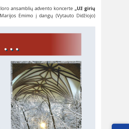
lkloro ansamblių advento koncerte
„Už girių
Marijos Ėmimo į dangų (Vytauto Didžiojo)