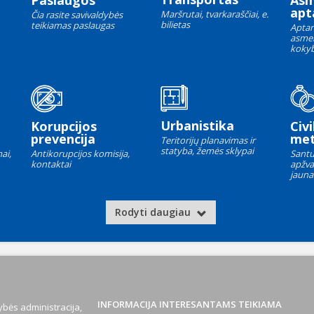
Paslaugos
As
apt
Maršrutai, tvarkaraščiai, e.
Čia rasite savivaldybės
bilietas
teikiamas paslaugas
Aptar
asme
kokyb
Urbanistika
Korupcijos
Civi
prevencija
met
Teritorijų planavimas ir
statyba, žemės sklypai
ai,
Antikorupcijos komisija,
Santu
kontaktai
apžva
jauna
Rodyti daugiau
INFORMACIJA INTERESANTAMS TEIKIAMA
bės administracija,