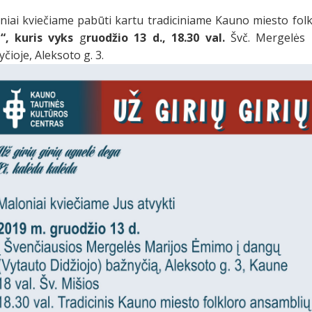
niai kviečiame pabūti kartu tradiciniame Kauno miesto fo
ų“, kuris vyks
g
ruodžio 13 d., 18.30 val.
Švč. Mergelės 
čioje, Aleksoto g. 3.