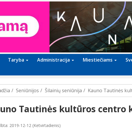
Taryba
Administracija
Miestiečiams
Sv
adžia
Seniūnijos
Šilainių seniūnija
Kauno Tautinės kult
uno Tautinės kultūros centro 
lbta: 2019-12-12 (Ketvirtadienis)