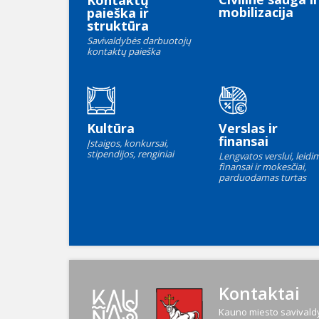
Kontaktų
mobilizacija
paieška ir
struktūra
Savivaldybės darbuotojų
kontaktų paieška
Kultūra
Verslas ir
finansai
Įstaigos, konkursai,
stipendijos, renginiai
Lengvatos verslui, leidim
finansai ir mokesčiai,
parduodamas turtas
Kontaktai
Kauno miesto savivaldy