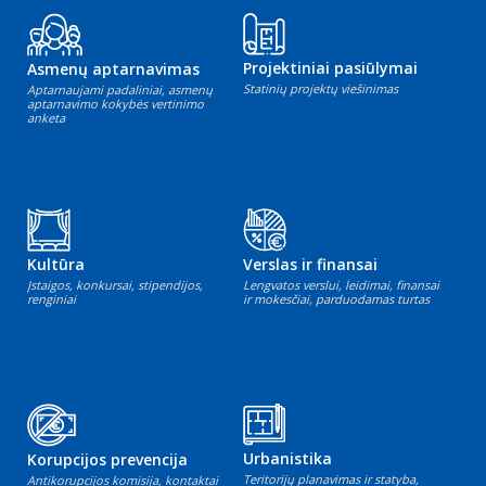
Projektiniai pasiūlymai
Asmenų aptarnavimas
Statinių projektų viešinimas
Aptarnaujami padaliniai, asmenų
aptarnavimo kokybės vertinimo
anketa
Kultūra
Verslas ir finansai
Įstaigos, konkursai, stipendijos,
Lengvatos verslui, leidimai, finansai
renginiai
ir mokesčiai, parduodamas turtas
Urbanistika
Korupcijos prevencija
Teritorijų planavimas ir statyba,
Antikorupcijos komisija, kontaktai