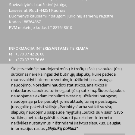
Savivaldybės biudžetinė įstaiga,
Laisvės al. 96, LT-44251 Kaunas
Duomenys kaupiami ir saugomi Juridinių asmenų registre
Kodas
188764867
PVM mokėtojo kodas
LT 887648610
INFORMACIJA INTERESANTAMS TEIKIAMA
tel. +370 37 42 26 08
tel. +370 37 77 76 66
tel. +370 660 07000
Šioje svetainėje naudojami mūsų ir trečiųjų šalių slapukai. Jūsų
el. p.
info@kaunas.lt
sutikimas nereikalingas dėl būtinųjų slapukų, kurie padeda
mums valdyti interneto svetainę ir užtikrinti jos apsaugą,
naudojimo. Norėdami naudoti statistikos, analitikos ir
rinkodaros slapukus, turime gauti jūsų sutikimą. Šiuos slapukus
naudojame siekdami tobulinti svetainę, užtikrinti patogesnį
naudojimąsi ja bei pasiūlyti jums aktualų turinį ir paslaugas.
Juos galite pakeisti skiltyje „Parinktys“ arba sutikti su visų
2023 m. Kauno miesto savivaldybė. Kopijuoti ir platinti
slapukų naudojimu paspaudę mygtuką „Sutikti su visais“. Savo
www.kaunas.lt skelbiamą informaciją be autorių sutikimo draudžiama.
sutikimą bet kada galėsite atšaukti pakeisdami interneto
|
Svetainės žemėlapis »
naršyklės nustatymus ir ištrindami įrašytus slapukus. Daugiau
informacijos rasite:
„Slapukų politika“
.