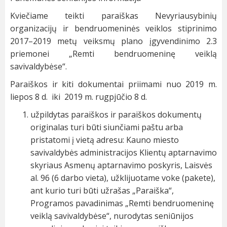
Kviečiame teikti paraiškas Nevyriausybinių
organizacijų ir bendruomeninės veiklos stiprinimo
2017–2019 metų veiksmų plano įgyvendinimo 2.3
priemonei „Remti bendruomeninę veiklą
savivaldybėse“.
Paraiškos ir kiti dokumentai priimami nuo 2019 m.
liepos 8 d. iki 2019 m. rugpjūčio 8 d.
užpildytas paraiškos ir paraiškos dokumentų
originalas turi būti siunčiami paštu arba
pristatomi į vietą adresu: Kauno miesto
savivaldybės administracijos Klientų aptarnavimo
skyriaus Asmenų aptarnavimo poskyris, Laisvės
al. 96 (6 darbo vieta), užklijuotame voke (pakete),
ant kurio turi būti užrašas „Paraiška“,
Programos pavadinimas „Remti bendruomeninę
veiklą savivaldybėse“, nurodytas seniūnijos