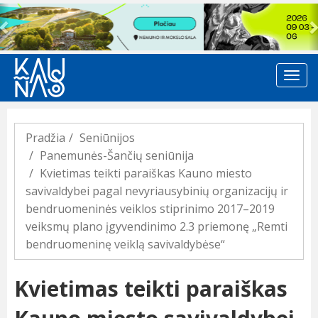
Previous
Pradžia
Seniūnijos
Panemunės-Šančių seniūnija
Kvietimas teikti paraiškas Kauno miesto
savivaldybei pagal nevyriausybinių organizacijų ir
bendruomeninės veiklos stiprinimo 2017–2019
veiksmų plano įgyvendinimo 2.3 priemonę „Remti
bendruomeninę veiklą savivaldybėse“
Kvietimas teikti paraiškas