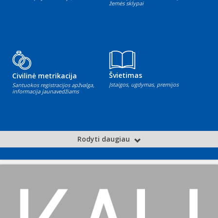
žemės sklypai
Švietimas
Civilinė metrikacija
Įstaigos, ugdymas, premijos
Santuokos registracijos apžvalga,
informacija jaunavedžiams
Rodyti daugiau