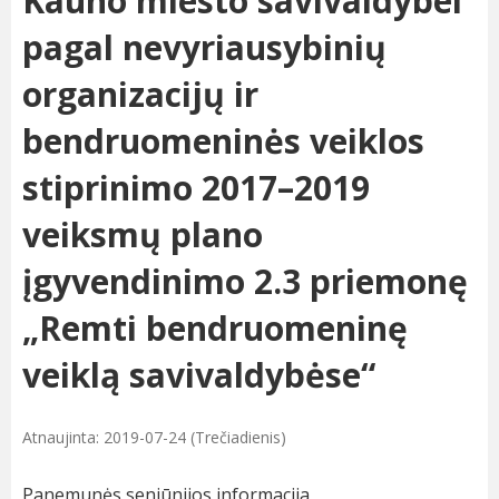
Kauno miesto savivaldybei
pagal nevyriausybinių
organizacijų ir
bendruomeninės veiklos
stiprinimo 2017–2019
veiksmų plano
įgyvendinimo 2.3 priemonę
„Remti bendruomeninę
veiklą savivaldybėse“
Atnaujinta: 2019-07-24 (Trečiadienis)
Panemunės seniūnijos informacija