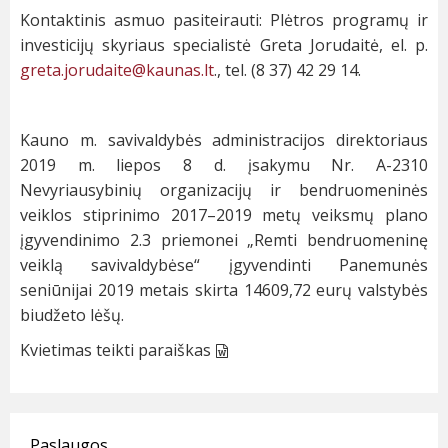
Kontaktinis asmuo pasiteirauti: Plėtros programų ir
investicijų skyriaus specialistė Greta Jorudaitė, el. p.
greta.jorudaite@kaunas.lt
.
,
tel. (8 37) 42 29 14.
Kauno m. savivaldybės administracijos direktoriaus
2019 m. liepos 8 d. įsakymu Nr. A-2310
Nevyriausybinių organizacijų ir bendruomeninės
veiklos stiprinimo 2017–2019 metų veiksmų plano
įgyvendinimo 2.3 priemonei „Remti bendruomeninę
veiklą savivaldybėse“ įgyvendinti Panemunės
seniūnijai 2019 metais skirta 14609,72 eurų valstybės
biudžeto lėšų.
Kvietimas teikti paraiškas
Paslaugos