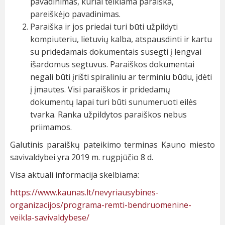
pavadinimas, kuriai teikiama paraiška,
pareiškėjo pavadinimas.
Paraiška ir jos priedai turi būti užpildyti
kompiuteriu, lietuvių kalba, atspausdinti ir kartu
su pridedamais dokumentais susegti į lengvai
išardomus segtuvus. Paraiškos dokumentai
negali būti įrišti spiraliniu ar terminiu būdu, įdėti
į įmautes. Visi paraiškos ir pridedamų
dokumentų lapai turi būti sunumeruoti eilės
tvarka. Ranka užpildytos paraiškos nebus
priimamos.
Galutinis paraiškų pateikimo terminas Kauno miesto
savivaldybei yra 2019 m. rugpjūčio 8 d.
Visa aktuali informacija skelbiama:
https://www.kaunas.lt/nevyriausybines-
organizacijos/programa-remti-bendruomenine-
veikla-savivaldybese/