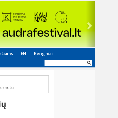
Next
ečiams
EN
Renginiai
Paieškos
forma
ternetu
ių