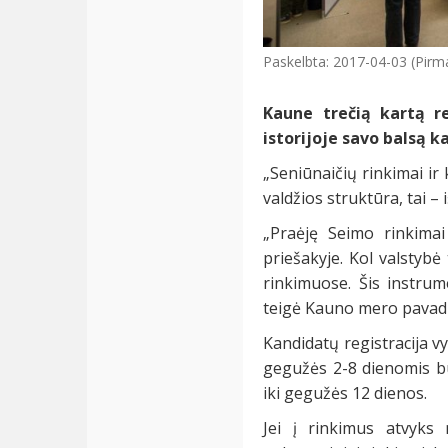
Paskelbta: 2017-04-03 (Pirm
Kaune trečią kartą re
istorijoje savo balsą k
„Seniūnaičių rinkimai ir
valdžios struktūra, tai 
„Praėję Seimo rinkima
priešakyje. Kol valstybė
rinkimuose. Šis instrum
teigė Kauno mero pavad
Kandidatų registracija v
gegužės 2-8 dienomis bu
iki gegužės 12 dienos.
Jei į rinkimus atvyks