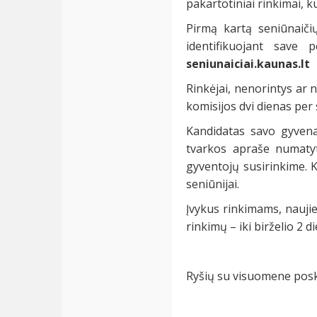
pakartotiniai rinkimai, 
Pirmą kartą seniūnaiči
identifikuojant save 
seniunaiciai.kaunas.lt
Rinkėjai, nenorintys ar 
komisijos dvi dienas per s
Kandidatas savo gyvenam
tvarkos apraše numatyt
gyventojų susirinkime. K
seniūnijai.
Įvykus rinkimams, naujiej
rinkimų – iki birželio 2 d
Ryšių su visuomene posk