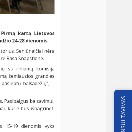
. Pirmą kartą Lietuvos
andžio
24-28
dienomis.
torius. Seniūnaičiai nėra
erė Rasa Šnapštienė.
mų su rinkimų komisija
avimą žemiausios grandies
 paslėptų balsadėžių“, –
KONSULTAVIMAS
s. Pasibaigus balsavimui,
i, kurie bus išnagrinėti
ės 15-19 dienomis vyks