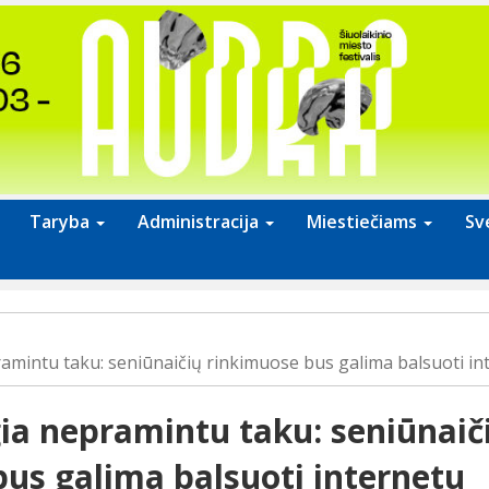
Taryba
Administracija
Miestiečiams
Sv
mintu taku: seniūnaičių rinkimuose bus galima balsuoti in
ia nepramintu taku: seniūnaič
us galima balsuoti internetu