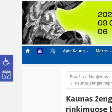
Previous
Apie Kauną
Meras
Open toolbar
Kultūros renginiai
Pradžia
Naujienos
Kaunas žengia nepra
Kaunas ženg
rinkimuose b