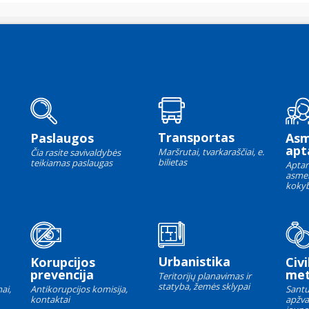
Transportas
Paslaugos
As
apt
Maršrutai, tvarkaraščiai, e.
Čia rasite savivaldybės
bilietas
teikiamas paslaugas
Aptar
asme
kokyb
Urbanistika
Korupcijos
Civi
prevencija
met
Teritorijų planavimas ir
statyba, žemės sklypai
ai,
Antikorupcijos komisija,
Santu
kontaktai
apžva