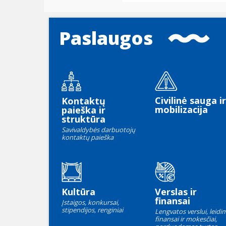
Paslaugos
Civilinė sauga ir
Kontaktų
mobilizacija
paieška ir
struktūra
Savivaldybės darbuotojų
kontaktų paieška
Kultūra
Verslas ir
finansai
Įstaigos, konkursai,
stipendijos, renginiai
Lengvatos verslui, leidim
finansai ir mokesčiai,