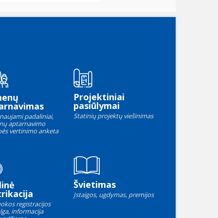
Projektiniai
menų
pasiūlymai
arnavimas
Statinių projektų viešinimas
naujami padaliniai,
nų aptarnavimo
ės vertinimo anketa
Švietimas
linė
rikacija
Įstaigos, ugdymas, premijos
okos registracijos
lga, informacija