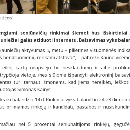
adienis)
ngiami seniūnaičių rinkimai šiemet bus išskirtiniai
auniečiai galės atiduoti internetu. Balsavimas vyks bal
 kauniečių aktyvumas jų metu – pilietinės visuomenės indika
– iš bendruomenių renkami atstovai“, – pabrėžė Kauno vicem
i eilinį kartą neapsiėjo be nesklandumų ir aibe proble
 trypčioja vietoje, mes siūlome išbandyti elektroninį bals
entas turi tarnauti žmonėms, kad jiems nereikėtų ieškoti
uotojas Simonas Kairys.
yks iki balandžio 14 d. Rinkimai vyks balandžio 24-28 dienomi
s priimamos rinkėjų ir kandidatų pastabos ir nusiskundima
 mažiau nei 5 procentai seniūnaitijoms rinkėjų, geguž