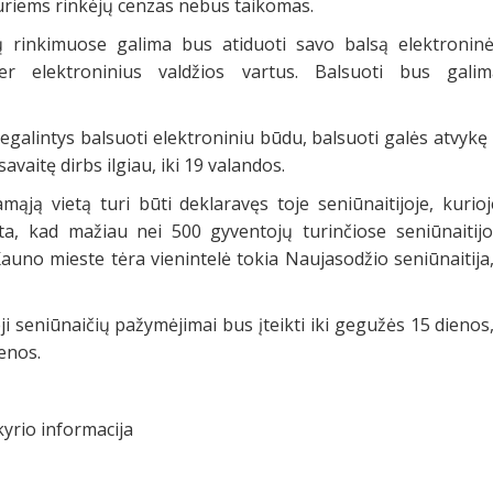
kuriems rinkėjų cenzas nebus taikomas.
ų rinkimuose galima bus atiduoti savo balsą elektronin
per elektroninius valdžios vartus. Balsuoti bus galim
negalintys balsuoti elektroniniu būdu, balsuoti galės atvykę 
avaitę dirbs ilgiau, iki 19 valandos.
ąją vietą turi būti deklaravęs toje seniūnaitijoje, kurio
a, kad mažiau nei 500 gyventojų turinčiose seniūnaitijo
auno mieste tėra vienintelė tokia Naujasodžio seniūnaitija
i seniūnaičių pažymėjimai bus įteikti iki gegužės 15 dienos,
ienos.
yrio informacija