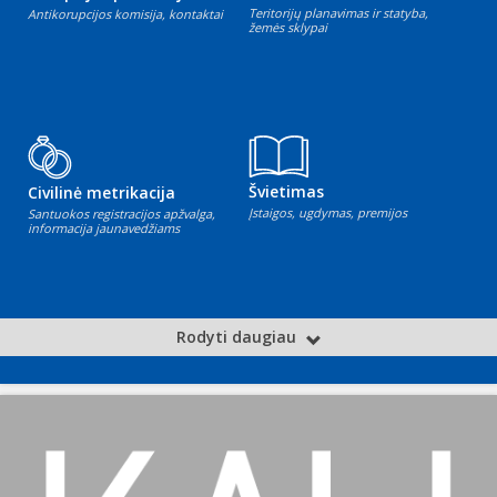
Teritorijų planavimas ir statyba,
Antikorupcijos komisija, kontaktai
žemės sklypai
Švietimas
Civilinė metrikacija
Įstaigos, ugdymas, premijos
Santuokos registracijos apžvalga,
informacija jaunavedžiams
Rodyti daugiau