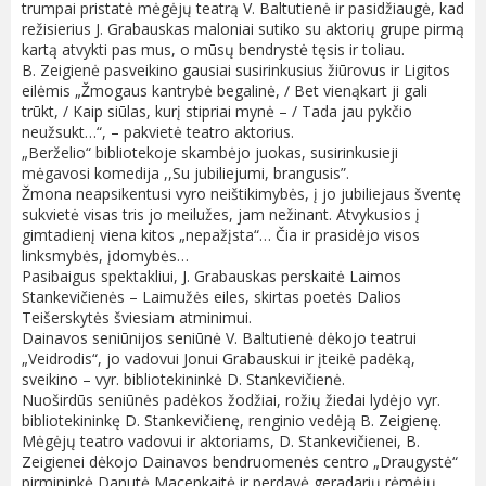
trumpai pristatė mėgėjų teatrą V. Baltutienė ir pasidžiaugė, kad
režisierius J. Grabauskas maloniai sutiko su aktorių grupe pirmą
kartą atvykti pas mus, o mūsų bendrystė tęsis ir toliau.
B. Zeigienė pasveikino gausiai susirinkusius žiūrovus ir Ligitos
eilėmis „Žmogaus kantrybė begalinė, / Bet vienąkart ji gali
trūkt, / Kaip siūlas, kurį stipriai mynė – / Tada jau pykčio
neužsukt…“, – pakvietė teatro aktorius.
„Berželio“ bibliotekoje skambėjo juokas, susirinkusieji
mėgavosi komedija ,,Su jubiliejumi, brangusis”.
Žmona neapsikentusi vyro neištikimybės, į jo jubiliejaus šventę
sukvietė visas tris jo meilužes, jam nežinant. Atvykusios į
gimtadienį viena kitos „nepažįsta“… Čia ir prasidėjo visos
linksmybės, įdomybės…
Pasibaigus spektakliui, J. Grabauskas perskaitė Laimos
Stankevičienės – Laimužės eiles, skirtas poetės Dalios
Teišerskytės šviesiam atminimui.
Dainavos seniūnijos seniūnė V. Baltutienė dėkojo teatrui
„Veidrodis“, jo vadovui Jonui Grabauskui ir įteikė padėką,
sveikino – vyr. bibliotekininkė D. Stankevičienė.
Nuoširdūs seniūnės padėkos žodžiai, rožių žiedai lydėjo vyr.
bibliotekininkę D. Stankevičienę, renginio vedėją B. Zeigienę.
Mėgėjų teatro vadovui ir aktoriams, D. Stankevičienei, B.
Zeigienei dėkojo Dainavos bendruomenės centro „Draugystė“
pirmininkė Danutė Macenkaitė ir perdavė geradarių rėmėjų