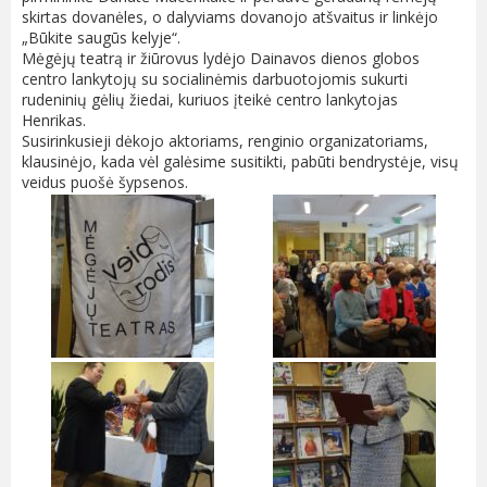
skirtas dovanėles, o dalyviams dovanojo atšvaitus ir linkėjo
„Būkite saugūs kelyje“.
Mėgėjų teatrą ir žiūrovus lydėjo Dainavos dienos globos
centro lankytojų su socialinėmis darbuotojomis sukurti
rudeninių gėlių žiedai, kuriuos įteikė centro lankytojas
Henrikas.
Susirinkusieji dėkojo aktoriams, renginio organizatoriams,
klausinėjo, kada vėl galėsime susitikti, pabūti bendrystėje, visų
veidus puošė šypsenos.