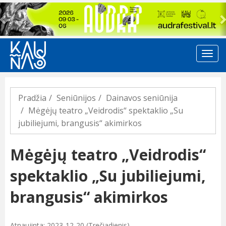
Previous
Pradžia
Seniūnijos
Dainavos seniūnija
Mėgėjų teatro „Veidrodis“ spektaklio „Su
jubiliejumi, brangusis“ akimirkos
Mėgėjų teatro „Veidrodis“
spektaklio „Su jubiliejumi,
brangusis“ akimirkos
Atnaujinta: 2023-12-20 (Trečiadienis)