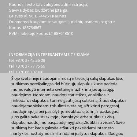
Kauno miesto savivaldybės administracija,
Savivaldybės biudžetinė įstaiga,
Laisvės al. 96, LT-44251 Kaunas
Duomenys kaupiami ir saugomi Juridinių asmenų registre
Kodas
188764867
PVM mokėtojo kodas
LT 887648610
INFORMACIJA INTERESANTAMS TEIKIAMA
tel. +370 37 42 26 08
tel. +370 37 77 76 66
tel. +370 660 07000
el. p.
info@kaunas.lt
Šioje svetainėje naudojami mūsų ir trečiųjų šalių slapukai. Jūsų
sutikimas nereikalingas dėl būtinųjų slapukų, kurie padeda
mums valdyti interneto svetainę ir užtikrinti jos apsaugą,
naudojimo. Norėdami naudoti statistikos, analitikos ir
rinkodaros slapukus, turime gauti jūsų sutikimą. Šiuos slapukus
naudojame siekdami tobulinti svetainę, užtikrinti patogesnį
naudojimąsi ja bei pasiūlyti jums aktualų turinį ir paslaugas.
2023 m. Kauno miesto savivaldybė. Kopijuoti ir platinti
Juos galite pakeisti skiltyje „Parinktys“ arba sutikti su visų
www.kaunas.lt skelbiamą informaciją be autorių sutikimo draudžiama.
slapukų naudojimu paspaudę mygtuką „Sutikti su visais“. Savo
|
Svetainės žemėlapis »
sutikimą bet kada galėsite atšaukti pakeisdami interneto
naršyklės nustatymus ir ištrindami įrašytus slapukus. Daugiau