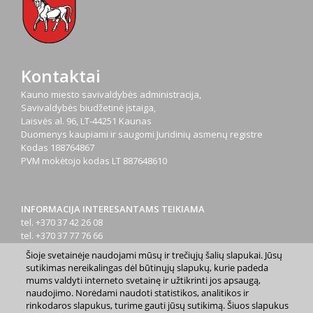
Kontaktai
Kauno miesto savivaldybės administracija,
Savivaldybės biudžetinė įstaiga,
Laisvės al. 96, LT-44251 Kaunas
Duomenys kaupiami ir saugomi Juridinių asmenų registre
Kodas
188764867
PVM mokėtojo kodas
LT 887648610
INFORMACIJA INTERESANTAMS TEIKIAMA
tel. +370 37 42 26 08
tel. +370 37 77 76 66
tel. +370 660 07000
Šioje svetainėje naudojami mūsų ir trečiųjų šalių slapukai. Jūsų
el. p.
info@kaunas.lt
sutikimas nereikalingas dėl būtinųjų slapukų, kurie padeda
mums valdyti interneto svetainę ir užtikrinti jos apsaugą,
naudojimo. Norėdami naudoti statistikos, analitikos ir
rinkodaros slapukus, turime gauti jūsų sutikimą. Šiuos slapukus