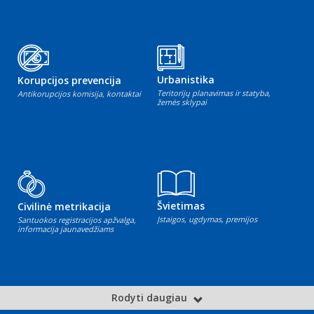
Urbanistika
Korupcijos prevencija
Teritorijų planavimas ir statyba,
Antikorupcijos komisija, kontaktai
žemės sklypai
Švietimas
Civilinė metrikacija
Įstaigos, ugdymas, premijos
Santuokos registracijos apžvalga,
informacija jaunavedžiams
Rodyti daugiau