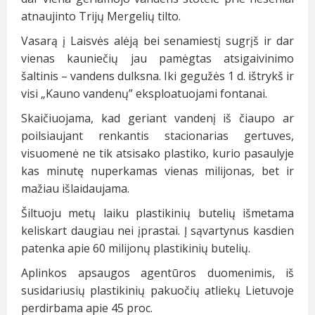
atnaujinto Trijų Mergelių tilto.
Vasarą į Laisvės alėją bei senamiestį sugrįš ir dar
vienas kauniečių jau pamėgtas atsigaivinimo
šaltinis – vandens dulksna. Iki gegužės 1 d. ištrykš ir
visi „Kauno vandenų” eksploatuojami fontanai.
Skaičiuojama, kad geriant vandenį iš čiaupo ar
poilsiaujant renkantis stacionarias gertuves,
visuomenė ne tik atsisako plastiko, kurio pasaulyje
kas minutę nuperkamas vienas milijonas, bet ir
mažiau išlaidaujama.
Šiltuoju metų laiku plastikinių butelių išmetama
keliskart daugiau nei įprastai. Į sąvartynus kasdien
patenka apie 60 milijonų plastikinių butelių.
Aplinkos apsaugos agentūros duomenimis, iš
susidariusių plastikinių pakuočių atliekų Lietuvoje
perdirbama apie 45 proc.