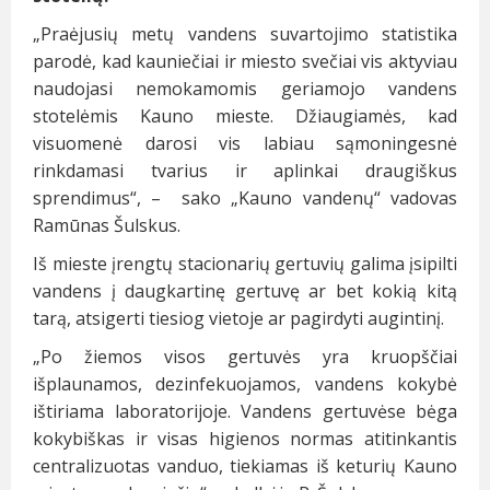
„Praėjusių metų vandens suvartojimo statistika
parodė, kad kauniečiai ir miesto svečiai vis aktyviau
naudojasi nemokamomis geriamojo vandens
stotelėmis Kauno mieste. Džiaugiamės, kad
visuomenė darosi vis labiau sąmoningesnė
rinkdamasi tvarius ir aplinkai draugiškus
sprendimus“, – sako „Kauno vandenų“ vadovas
Ramūnas Šulskus.
Iš mieste įrengtų stacionarių gertuvių galima įsipilti
vandens į daugkartinę gertuvę ar bet kokią kitą
tarą, atsigerti tiesiog vietoje ar pagirdyti augintinį.
„Po žiemos visos gertuvės yra kruopščiai
išplaunamos, dezinfekuojamos, vandens kokybė
ištiriama laboratorijoje. Vandens gertuvėse bėga
kokybiškas ir visas higienos normas atitinkantis
centralizuotas vanduo, tiekiamas iš keturių Kauno