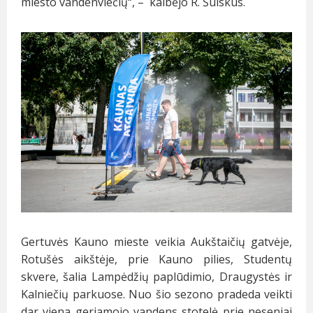
miesto vandenviečių“, – kalbėjo R. Šulskus.
Gertuvės Kauno mieste veikia Aukštaičių gatvėje,
Rotušės aikštėje, prie Kauno pilies, Studentų
skvere, šalia Lampėdžių paplūdimio, Draugystės ir
Kalniečių parkuose. Nuo šio sezono pradeda veikti
dar viena geriamojo vandens stotelė prie neseniai