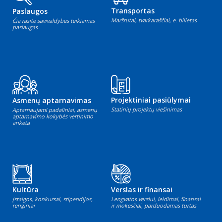
Transportas
Paslaugos
Maršrutai, tvarkaraščiai, e. bilietas
Čia rasite savivaldybės teikiamas
paslaugas
Projektiniai pasiūlymai
Asmenų aptarnavimas
Statinių projektų viešinimas
Aptarnaujami padaliniai, asmenų
aptarnavimo kokybės vertinimo
anketa
Kultūra
Verslas ir finansai
Įstaigos, konkursai, stipendijos,
Lengvatos verslui, leidimai, finansai
renginiai
ir mokesčiai, parduodamas turtas