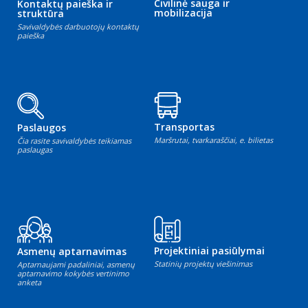
Civilinė sauga ir
Kontaktų paieška ir
mobilizacija
struktūra
Savivaldybės darbuotojų kontaktų
paieška
Transportas
Paslaugos
Maršrutai, tvarkaraščiai, e. bilietas
Čia rasite savivaldybės teikiamas
paslaugas
Projektiniai pasiūlymai
Asmenų aptarnavimas
Statinių projektų viešinimas
Aptarnaujami padaliniai, asmenų
aptarnavimo kokybės vertinimo
anketa