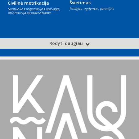
Švietimas
Civilinė metrikacija
Įstaigos, ugdymas, premijos
Santuokos registracijos apžvalga,
informacija jaunavedžiams
Rodyti daugiau