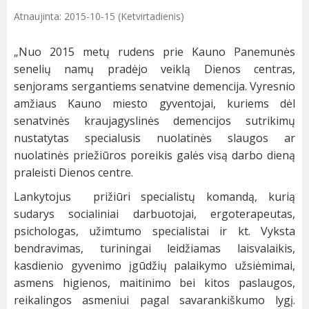
Atnaujinta: 2015-10-15 (Ketvirtadienis)
„Nuo 2015 metų rudens prie Kauno Panemunės
senelių namų pradėjo veiklą Dienos centras,
senjorams sergantiems senatvine demencija. Vyresnio
amžiaus Kauno miesto gyventojai, kuriems dėl
senatvinės kraujagyslinės demencijos sutrikimų
nustatytas specialusis nuolatinės slaugos ar
nuolatinės priežiūros poreikis galės visą darbo dieną
praleisti Dienos centre.
Lankytojus prižiūri specialistų komandą, kurią
sudarys socialiniai darbuotojai, ergoterapeutas,
psichologas, užimtumo specialistai ir kt. Vyksta
bendravimas, turiningai leidžiamas laisvalaikis,
kasdienio gyvenimo įgūdžių palaikymo užsiėmimai,
asmens higienos, maitinimo bei kitos paslaugos,
reikalingos asmeniui pagal savarankiškumo lygį.