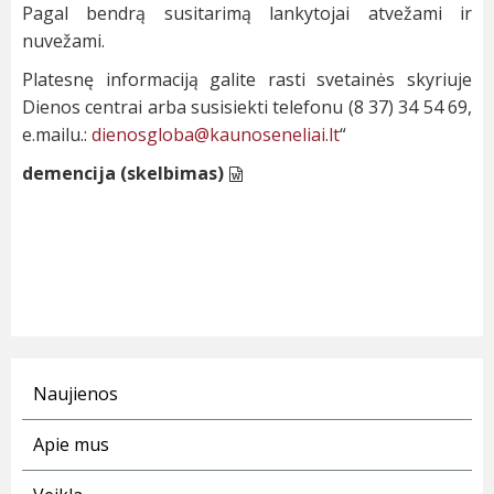
Pagal bendrą susitarimą lankytojai atvežami ir
nuvežami.
Platesnę informaciją galite rasti svetainės skyriuje
Dienos centrai arba susisiekti telefonu (8 37) 34 54 69,
e.mailu.:
dienosgloba@kaunoseneliai.lt
“
demencija (skelbimas)
Naujienos
Apie mus