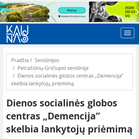
Previous
Pradžia
Seniūnijos
Petrašiūnų-Gričiupio seniūnija
Dienos socialinės globos centras „Demencija”
skelbia lankytojų priėmimą
Dienos socialinės globos
centras „Demencija”
skelbia lankytojų priėmimą