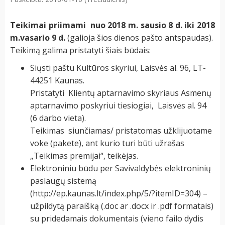
Teikimai priimami nuo 2018 m. sausio 8 d. iki 2018
m.vasario 9 d.
(galioja šios dienos pašto antspaudas).
Teikimą galima pristatyti šiais būdais:
Siųsti paštu Kultūros skyriui, Laisvės al. 96, LT-
44251 Kaunas.
Pristatyti Klientų aptarnavimo skyriaus Asmenų
aptarnavimo poskyriui tiesiogiai, Laisvės al. 94
(6 darbo vieta).
Teikimas siunčiamas/ pristatomas užklijuotame
voke (pakete), ant kurio turi būti užrašas
„Teikimas premijai“, teikėjas.
Elektroniniu būdu per Savivaldybės elektroninių
paslaugų sistemą
(
http://ep.kaunas.lt/index.php/5/?itemID=304
) –
užpildytą paraišką (.doc ar .docx ir .pdf formatais)
su pridedamais dokumentais (vieno failo dydis