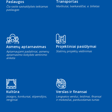
Transportas
Paslaugos
Maršrutai, tvarkaraščiai, e. bilietas
Čia rasite savivaldybės teikiamas
paslaugas
Projektiniai pasiūlymai
Asmenų aptarnavimas
Statinių projektų viešinimas
Aptarnaujami padaliniai, asmenų
aptarnavimo kokybės vertinimo
anketa
Kultūra
Verslas ir finansai
Įstaigos, konkursai, stipendijos,
Lengvatos verslui, leidimai, finansai
renginiai
ir mokesčiai, parduodamas turtas