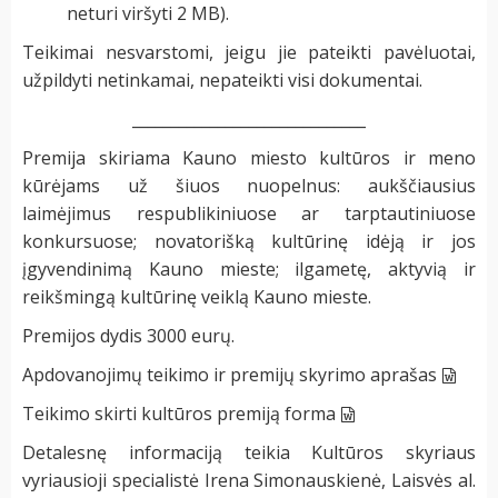
neturi viršyti 2 MB).
Teikimai nesvarstomi, jeigu jie pateikti pavėluotai,
užpildyti netinkamai, nepateikti visi dokumentai.
______________________________
Premija skiriama Kauno miesto kultūros ir meno
kūrėjams už šiuos nuopelnus: aukščiausius
laimėjimus respublikiniuose ar tarptautiniuose
konkursuose; novatorišką kultūrinę idėją ir jos
įgyvendinimą Kauno mieste; ilgametę, aktyvią ir
reikšmingą kultūrinę veiklą Kauno mieste.
Premijos dydis 3000 eurų.
Apdovanojimų teikimo ir premijų skyrimo aprašas
Teikimo skirti kultūros premiją forma
Detalesnę informaciją teikia Kultūros skyriaus
vyriausioji specialistė Irena Simonauskienė, Laisvės al.