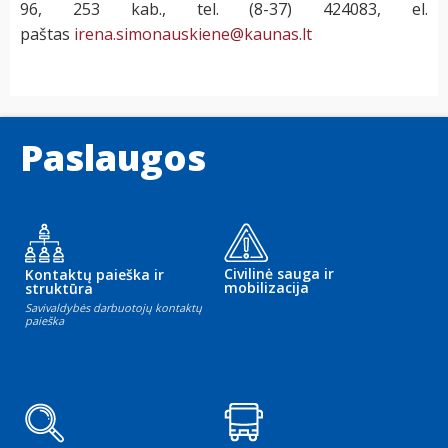
96, 253 kab., tel. (8-37) 424083, el.
paštas
irena.simonauskiene@kaunas.lt
Paslaugos
Civilinė sauga ir
Kontaktų paieška ir
mobilizacija
struktūra
Savivaldybės darbuotojų kontaktų
paieška