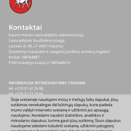
Kontaktai
Kauno miesto savivaldybės administracija,
Savivaldybės biudžetinė įstaiga,
Laisvės al. 96, LT-44251 Kaunas
Duomenys kaupiami ir saugomi Juridinių asmenų registre
Kodas
188764867
PVM mokėtojo kodas
LT 887648610
INFORMACIJA INTERESANTAMS TEIKIAMA
tel. +370 37 42 26 08
tel. +370 37 77 76 66
Šioje svetainėje naudojami mūsų ir trečiųjų šalių slapukai. Jūsų
tel. +370 660 07000
sutikimas nereikalingas dėl būtinųjų slapukų, kurie padeda
el. p.
info@kaunas.lt
mums valdyti interneto svetainę ir užtikrinti jos apsaugą,
naudojimo. Norėdami naudoti statistikos, analitikos ir
rinkodaros slapukus, turime gauti jūsų sutikimą. Šiuos slapukus
naudojame siekdami tobulinti svetainę, užtikrinti patogesnį