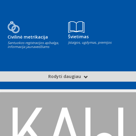
Švietimas
Civilinė metrikacija
Įstaigos, ugdymas, premijos
Santuokos registracijos apžvalga,
informacija jaunavedžiams
Rodyti daugiau