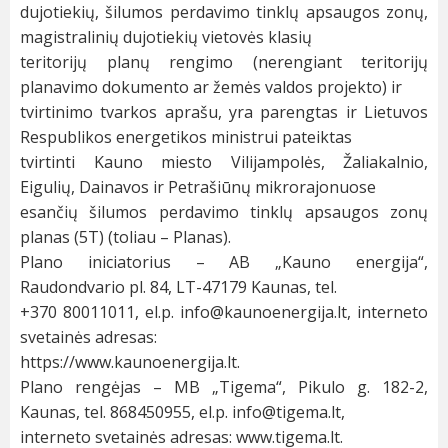
dujotiekių, šilumos perdavimo tinklų apsaugos zonų,
magistralinių dujotiekių vietovės klasių
teritorijų planų rengimo (nerengiant teritorijų
planavimo dokumento ar žemės valdos projekto) ir
tvirtinimo tvarkos aprašu, yra parengtas ir Lietuvos
Respublikos energetikos ministrui pateiktas
tvirtinti
Kauno miesto Vilijampolės, Žaliakalnio,
Eigulių, Dainavos ir Petrašiūnų mikrorajonuose
esančių šilumos perdavimo tinklų apsaugos zonų
planas
(
5T
)
(toliau – Planas)
.
Plano iniciatorius
– AB „Kauno energija“,
Raudondvario pl. 84, LT-47179 Kaunas, tel.
+370 80011011,
el.p
.
info@kaunoenergija.lt
, interneto
svetainės adresas:
https://www.kaunoenergija.lt
.
Plano rengėjas
– MB „Tigema“,
Pikulo
g. 182-2,
Kaunas, tel. 86
8450955
,
el.p
.
info@tigema.lt
,
interneto svetainės adresas:
www.tigema.lt
.