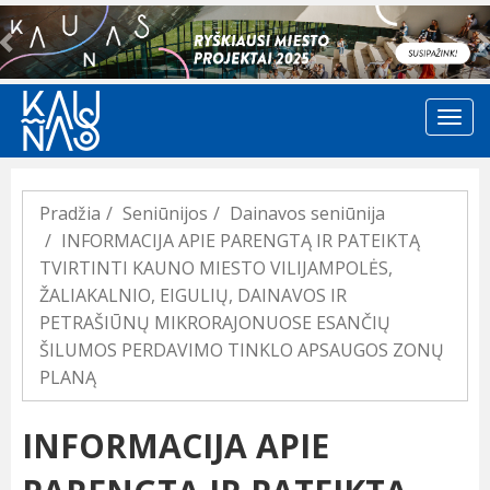
Previous
Pradžia
Seniūnijos
Dainavos seniūnija
INFORMACIJA APIE PARENGTĄ IR PATEIKTĄ
TVIRTINTI KAUNO MIESTO VILIJAMPOLĖS,
ŽALIAKALNIO, EIGULIŲ, DAINAVOS IR
PETRAŠIŪNŲ MIKRORAJONUOSE ESANČIŲ
ŠILUMOS PERDAVIMO TINKLO APSAUGOS ZONŲ
PLANĄ
INFORMACIJA APIE