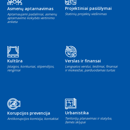
Projektiniai pasiūlymai
Asmenų aptarnavimas
Statinių projektų viešinimas
Aptarnaujami padaliniai, asmenų
aptarnavimo kokybės vertinimo
anketa
Kultūra
Verslas ir finansai
Įstaigos, konkursai, stipendijos,
Lengvatos verslui, leidimai, finansai
renginiai
ir mokesčiai, parduodamas turtas
Urbanistika
Korupcijos prevencija
Teritorijų planavimas ir statyba,
Antikorupcijos komisija, kontaktai
žemės sklypai