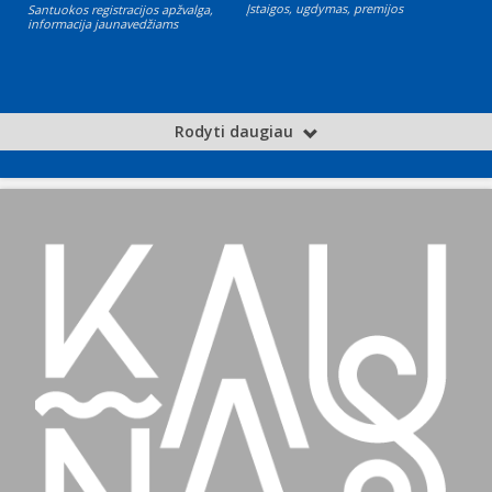
Įstaigos, ugdymas, premijos
Santuokos registracijos apžvalga,
informacija jaunavedžiams
Rodyti daugiau