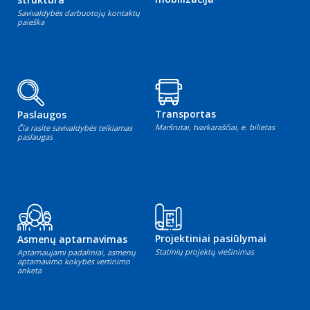
Savivaldybės darbuotojų kontaktų
paieška
Transportas
Paslaugos
Maršrutai, tvarkaraščiai, e. bilietas
Čia rasite savivaldybės teikiamas
paslaugas
Projektiniai pasiūlymai
Asmenų aptarnavimas
Statinių projektų viešinimas
Aptarnaujami padaliniai, asmenų
aptarnavimo kokybės vertinimo
anketa