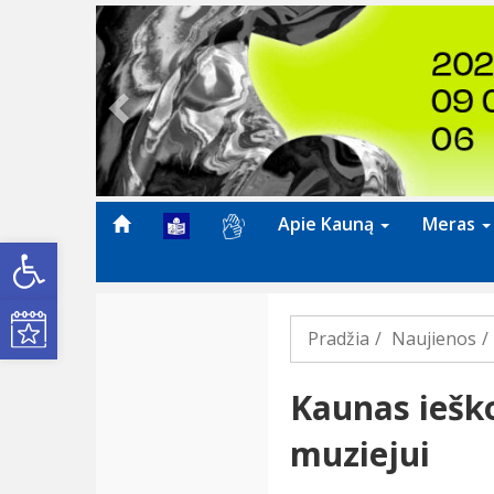
Previous
Apie Kauną
Meras
Open toolbar
Kultūros renginiai
Pradžia
Naujienos
Kaunas iešk
muziejui