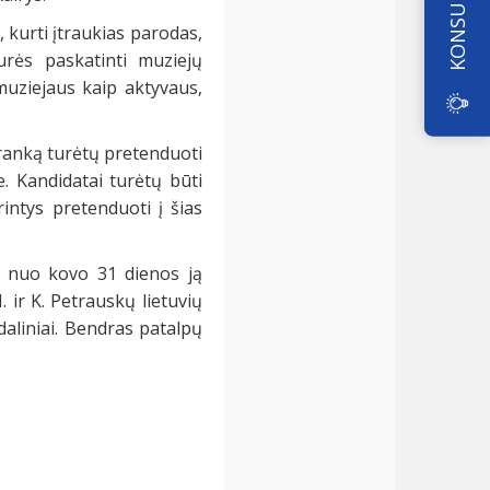
 kurti įtraukias parodas,
urės paskatinti muziejų
 muziejaus kaip aktyvaus,
tranką turėtų pretenduoti
e. Kandidatai turėtų būti
rintys pretenduoti į šias
ą nuo kovo 31 dienos ją
 ir K. Petrauskų lietuvių
daliniai. Bendras patalpų