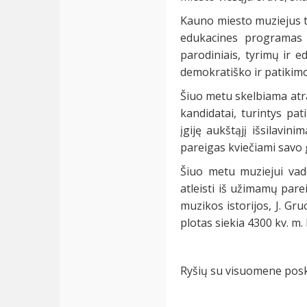
Kauno miesto muziejus tu
edukacines programas i
parodiniais, tyrimų ir e
demokratiško ir patikim
Šiuo metu skelbiama atra
kandidatai, turintys pat
įgiję aukštąjį išsilavin
pareigas kviečiami savo
Šiuo metu muziejui vad
atleisti iš užimamų pare
muzikos istorijos, J. Gr
plotas siekia 4300 kv. m.
Ryšių su visuomene posk