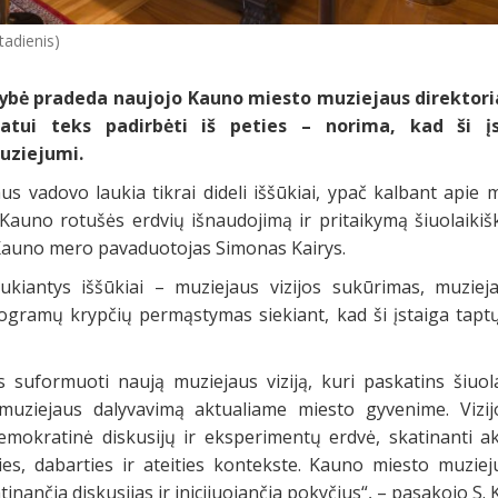
tadienis)
ybė pradeda naujojo Kauno miesto muziejaus direktori
atui teks padirbėti iš peties – norima, kad ši įs
muziejumi.
s vadovo laukia tikrai dideli iššūkiai, ypač kalbant apie 
 Kauno rotušės erdvių išnaudojimą ir pritaikymą šiuolaikiš
ė Kauno mero pavaduotojas Simonas Kairys.
aukiantys iššūkiai – muziejaus vizijos sukūrimas, muzie
rogramų krypčių permąstymas siekiant, kad ši įstaiga taptų
 suformuoti naują muziejaus viziją, kuri paskatins šiuola
ų muziejaus dalyvavimą aktualiame miesto gyvenime. Vizij
, demokratinė diskusijų ir eksperimentų erdvė, skatinanti 
ies, dabarties ir ateities kontekste. Kauno miesto muzieju
inančia diskusijas ir inicijuojančia pokyčius“, – pasakojo S. K