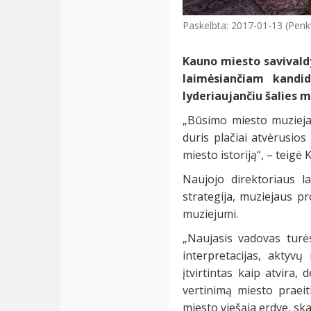
Paskelbta: 2017-01-13 (Penk
Kauno miesto savivald
laimėsiančiam kandid
lyderiaujančiu šalies 
„Būsimo miesto muziejau
duris plačiai atvėrusios
miesto istoriją“, – teig
Naujojo direktoriaus l
strategija, muziejaus p
muziejumi.
„Naujasis vadovas turės
interpretacijas, aktyv
įtvirtintas kaip atvira
vertinimą miesto praeit
miesto viešąja erdve, skat