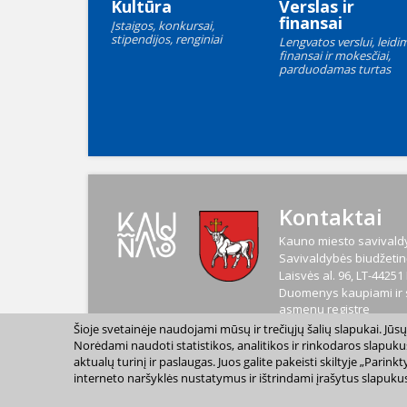
Kultūra
Verslas ir
finansai
Įstaigos, konkursai,
stipendijos, renginiai
Lengvatos verslui, leidim
finansai ir mokesčiai,
parduodamas turtas
Kontaktai
Kauno miesto savivaldy
Savivaldybės biudžetinė
Laisvės al. 96, LT-4425
Duomenys kaupiami ir s
asmenų registre
Kodas
188764867
Šioje svetainėje naudojami mūsų ir trečiųjų šalių slapukai. Jū
PVM mokėtojo kodas
L
Norėdami naudoti statistikos, analitikos ir rinkodaros slapuku
aktualų turinį ir paslaugas. Juos galite pakeisti skiltyje „Par
interneto naršyklės nustatymus ir ištrindami įrašytus slapukus
2023 m. Kauno miesto s