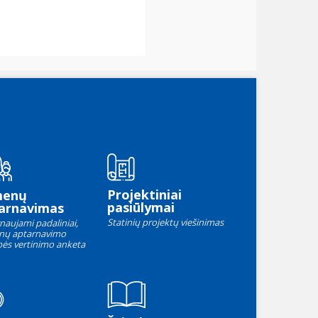
Projektiniai
menų
pasiūlymai
arnavimas
Statinių projektų viešinimas
naujami padaliniai,
nų aptarnavimo
ės vertinimo anketa