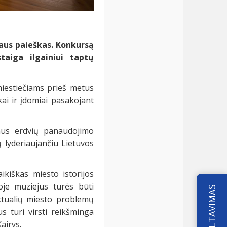
aus paieškas. Konkursą
taiga ilgainiui taptų
miestiečiams prieš metus
kai ir įdomiai pasakojant
jaus erdvių panaudojimo
 lyderiaujančiu Lietuvos
ikiškas miesto istorijos
oje muziejus turės būti
KONSULTAVIMAS
aktualių miesto problemų
s turi virsti reikšminga
airys.