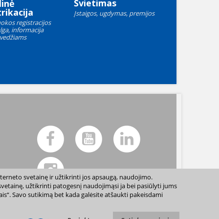
Švietimas
linė
rikacija
Įstaigos, ugdymas, premijos
okos registracijos
lga, informacija
vedžiams
terneto svetainę ir užtikrinti jos apsaugą, naudojimo.
etainę, užtikrinti patogesnį naudojimąsi ja bei pasiūlyti jums
sais“. Savo sutikimą bet kada galėsite atšaukti pakeisdami
ių sutikimo draudžiama. |
Svetainės žemėlapis »