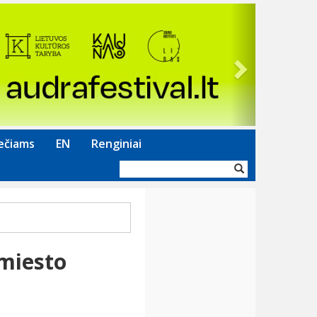
Next
ečiams
EN
Renginiai
Paieškos
forma
miesto