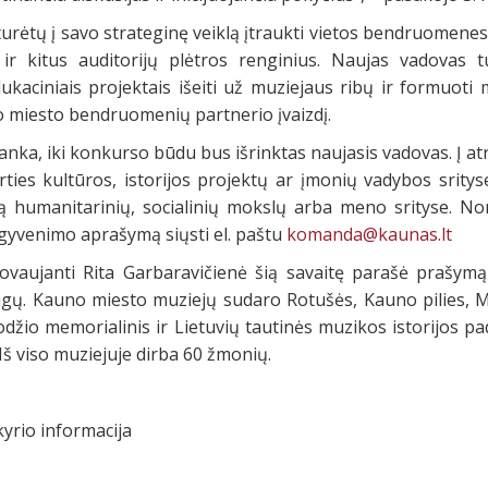
rėtų į savo strateginę veiklą įtraukti vietos bendruomenes,
r kitus auditorijų plėtros renginius. Naujas vadovas t
dukaciniais projektais išeiti už muziejaus ribų ir formuoti
o miesto bendruomenių partnerio įvaizdį.
nka, iki konkurso būdu bus išrinktas naujasis vadovas. Į a
irties kultūros, istorijos projektų ar įmonių vadybos sritys
imą humanitarinių, socialinių mokslų arba meno srityse. No
 gyvenimo aprašymą siųsti el. paštu
komanda@kaunas.lt
ovaujanti Rita Garbaravičienė šią savaitę parašė prašym
igų. Kauno miesto muziejų sudaro Rotušės, Kauno pilies, M.
uodžio memorialinis ir Lietuvių tautinės muzikos istorijos pa
 Iš viso muziejuje dirba 60 žmonių.
yrio informacija