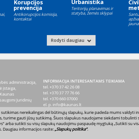
Urbanistika
Korupcijos
Civi
prevencija
met
Teritorijų planavimas ir
statyba, žemės sklypai
ai,
Antikorupcijos komisija,
Santu
kontaktai
apžva
jauna
Rodyti daugiau
INFORMACIJA INTERESANTAMS TEIKIAMA
bės administracija,
tel. +370 37 42 26 08
 įstaiga,
tel. +370 37 77 76 66
1 Kaunas
tel. +370 660 07000
augomi Juridinių
el. p.
info@kaunas.lt
sų sutikimas nereikalingas dėl būtinųjų slapukų, kurie padeda mums valdyti in
T 887648610
s, turime gauti jūsų sutikimą. Šiuos slapukus naudojame siekdami tobulinti sv
inktys“ arba sutikti su visų slapukų naudojimu paspaudę mygtuką „Sutikti su vi
. Daugiau informacijos rasite:
„Slapukų politika“
.
avivaldybė. Kopijuoti ir platinti www.kaunas.lt skelbiamą informaciją be autor