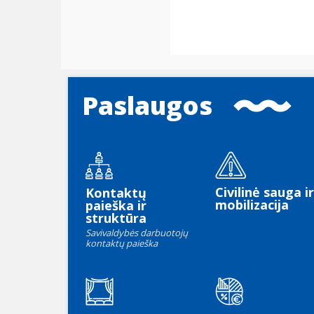
Paslaugos
Civilinė sauga ir
Kontaktų
mobilizacija
paieška ir
struktūra
Savivaldybės darbuotojų
kontaktų paieška