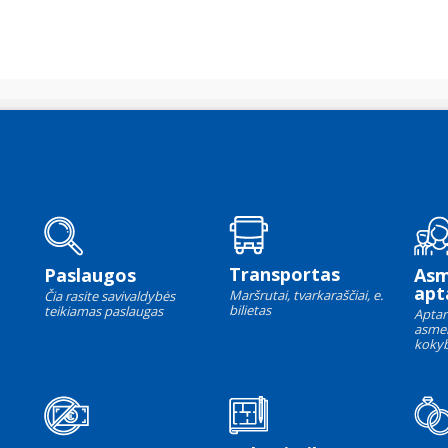
Transportas
Paslaugos
As
apt
Maršrutai, tvarkaraščiai, e.
Čia rasite savivaldybės
bilietas
teikiamas paslaugas
Aptar
asme
kokyb