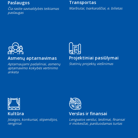
Transportas
Paslaugos
Maršrutai, tvarkaraščiai, e. bilietas
Čia rasite savivaldybės teikiamas
paslaugas
Projektiniai pasiūlymai
Asmenų aptarnavimas
Statinių projektų viešinimas
Aptarnaujami padaliniai, asmenų
aptarnavimo kokybės vertinimo
anketa
Kultūra
Verslas ir finansai
Įstaigos, konkursai, stipendijos,
Lengvatos verslui, leidimai, finansai
renginiai
ir mokesčiai, parduodamas turtas