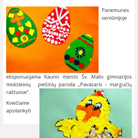
Panemunės
seniūnijoje
eksponuojama Kauno miesto Šv. Mato gimnazijos
moksleivių piešinių
paroda ,,Pavasaris – margučių
raštuose“.
Kviečiame
apsilankyti