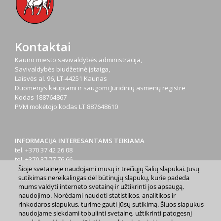
Kontaktai
Kauno miesto savivaldybės administracija,
Savivaldybės biudžetinė įstaiga,
Laisvės al. 96, LT-44251 Kaunas
Duomenys kaupiami ir saugomi Juridinių asmenų registre
Kodas
188764867
PVM mokėtojo kodas
LT 887648610
INFORMACIJA INTERESANTAMS TEIKIAMA
tel. +370 37 42 26 08
tel. +370 37 77 76 66
Šioje svetainėje naudojami mūsų ir trečiųjų šalių slapukai. Jūsų
tel. +370 660 07000
sutikimas nereikalingas dėl būtinųjų slapukų, kurie padeda
el. p.
info@kaunas.lt
mums valdyti interneto svetainę ir užtikrinti jos apsaugą,
naudojimo. Norėdami naudoti statistikos, analitikos ir
rinkodaros slapukus, turime gauti jūsų sutikimą. Šiuos slapukus
naudojame siekdami tobulinti svetainę, užtikrinti patogesnį