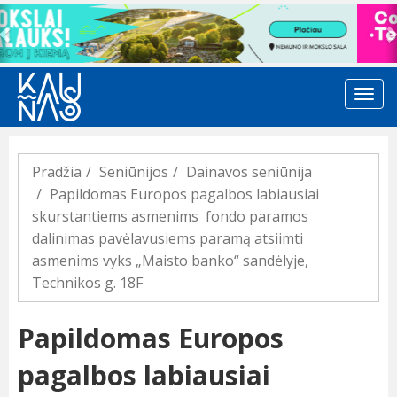
Previous
Pradžia
Seniūnijos
Dainavos seniūnija
Papildomas Europos pagalbos labiausiai
skurstantiems asmenims fondo paramos
dalinimas pavėlavusiems paramą atsiimti
asmenims vyks „Maisto banko“ sandėlyje,
Technikos g. 18F
Papildomas Europos
pagalbos labiausiai