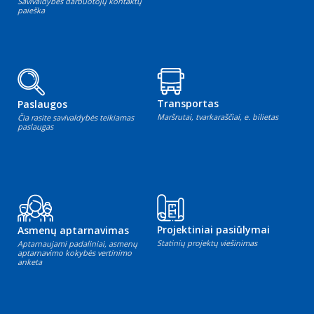
Savivaldybės darbuotojų kontaktų
paieška
Transportas
Paslaugos
Maršrutai, tvarkaraščiai, e. bilietas
Čia rasite savivaldybės teikiamas
paslaugas
Projektiniai pasiūlymai
Asmenų aptarnavimas
Statinių projektų viešinimas
Aptarnaujami padaliniai, asmenų
aptarnavimo kokybės vertinimo
anketa