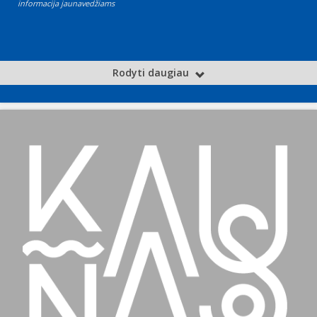
informacija jaunavedžiams
Rodyti daugiau