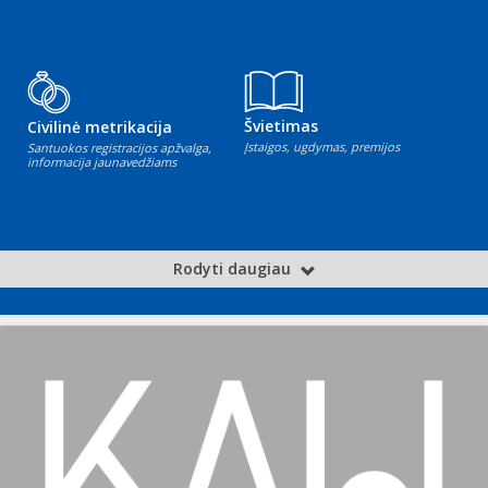
Švietimas
Civilinė metrikacija
Įstaigos, ugdymas, premijos
Santuokos registracijos apžvalga,
informacija jaunavedžiams
Rodyti daugiau