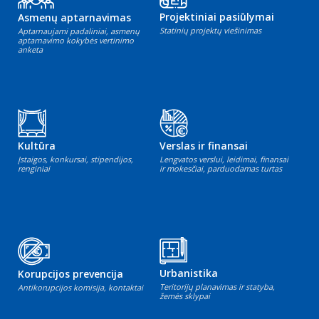
Projektiniai pasiūlymai
Asmenų aptarnavimas
Statinių projektų viešinimas
Aptarnaujami padaliniai, asmenų
aptarnavimo kokybės vertinimo
anketa
Kultūra
Verslas ir finansai
Įstaigos, konkursai, stipendijos,
Lengvatos verslui, leidimai, finansai
renginiai
ir mokesčiai, parduodamas turtas
Urbanistika
Korupcijos prevencija
Teritorijų planavimas ir statyba,
Antikorupcijos komisija, kontaktai
žemės sklypai