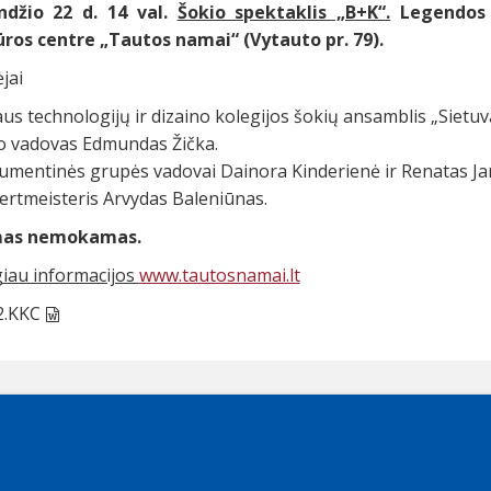
ndžio 22 d. 14 val.
Šokio spektaklis „B+K“.
Legendos a
ūros centre „Tautos namai“ (Vytauto pr. 79).
ėjai
aus technologijų ir dizaino kolegijos šokių ansamblis „Sietuv
 vadovas Edmundas Žička.
rumentinės grupės vadovai Dainora Kinderienė ir Renatas Ja
ertmeisteris Arvydas Baleniūnas.
mas nemokamas.
iau informacijos
www.tautosnamai.lt
2.KKC