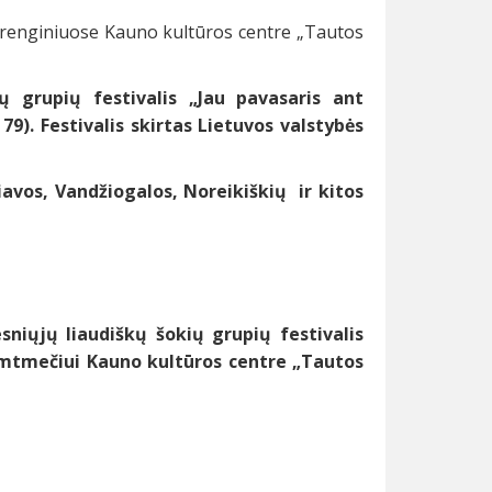
e renginiuose Kauno kultūros centre „Tautos
ų grupių festivalis
„Jau pavasaris ant
79).
Festivalis skirtas Lietuvos valstybės
iavos, Vandžiogalos, Noreikiškių ir kitos
esniųjų liaudiškų šokių grupių festivalis
šimtmečiui Kauno kultūros centre „Tautos