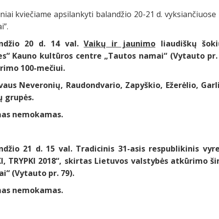
niai kviečiame apsilankyti balandžio 20-21 d. vyksiančiuos
i”.
ndžio 20 d. 14 val.
Vaikų ir jaunimo
liaudiškų šoki
es“ Kauno kultūros centre „Tautos namai“ (Vytauto pr. 
rimo 100-mečiui.
vaus Neveronių, Raudondvario, Zapyškio, Ežerėlio, Garl
ų grupės.
mas nemokamas.
ndžio 21 d. 15 val. Tradicinis 31-asis respublikinis vyr
I, TRYPKI 2018“, skirtas Lietuvos valstybės atkūrimo 
i“ (Vytauto pr. 79).
mas nemokamas.