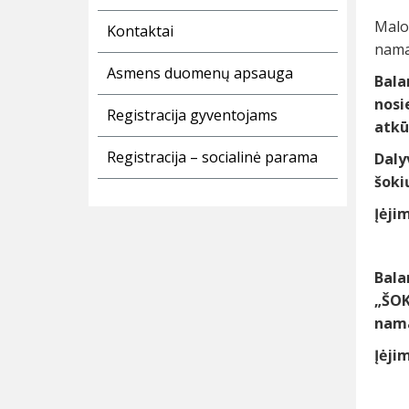
Malo
Kontaktai
nama
Asmens duomenų apsauga
Bala
nosi
Registracija gyventojams
atkū
Registracija – socialinė parama
Daly
šoki
Įėji
Bala
„ŠOK
nama
Įėji