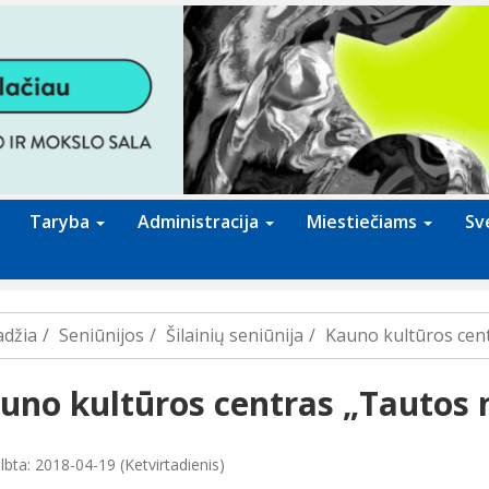
Taryba
Administracija
Miestiečiams
Sv
adžia
Seniūnijos
Šilainių seniūnija
Kauno kultūros cen
uno kultūros centras „Tautos
lbta: 2018-04-19 (Ketvirtadienis)