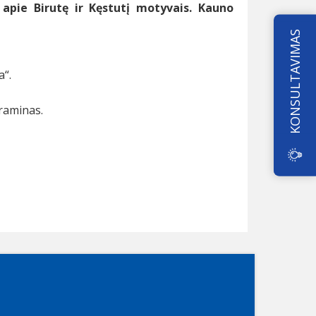
pie Birutę ir Kęstutį motyvais. Kauno
KONSULTAVIMAS
a“.
raminas.