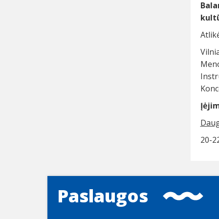
Bala
kult
Atlik
Vilni
Meno
Inst
Konc
Įėji
Daug
20-2
Paslaugos