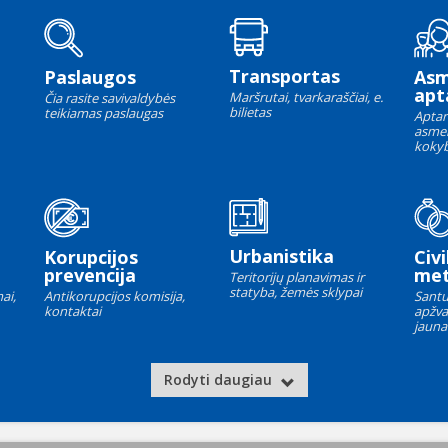
Transportas
Paslaugos
As
apt
Maršrutai, tvarkaraščiai, e.
Čia rasite savivaldybės
bilietas
teikiamas paslaugas
Aptar
asme
kokyb
Urbanistika
Korupcijos
Civi
prevencija
met
Teritorijų planavimas ir
statyba, žemės sklypai
ai,
Antikorupcijos komisija,
Santu
kontaktai
apžva
jauna
Rodyti daugiau