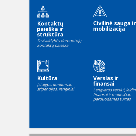
Civilinė sauga ir
Kontaktų
mobilizacija
paieška ir
struktūra
Savivaldybės darbuotojų
kontaktų paieška
Kultūra
Verslas ir
finansai
Įstaigos, konkursai,
stipendijos, renginiai
Lengvatos verslui, leidim
finansai ir mokesčiai,
parduodamas turtas