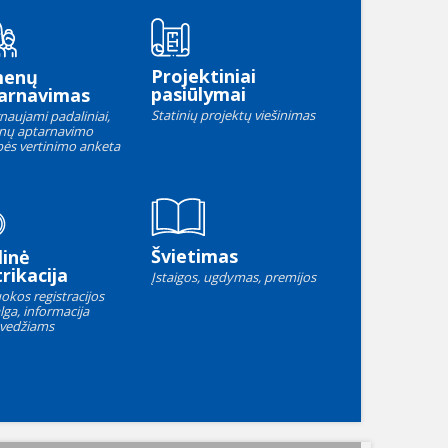
Projektiniai
menų
pasiūlymai
arnavimas
Statinių projektų viešinimas
naujami padaliniai,
nų aptarnavimo
ės vertinimo anketa
Švietimas
linė
rikacija
Įstaigos, ugdymas, premijos
okos registracijos
lga, informacija
vedžiams