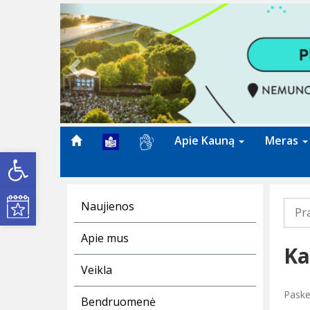
Previous
Apie Kauną
Meras
Open toolbar
Kultūros renginiai
Naujienos
Pr
Apie mus
Ka
Veikla
Paske
Bendruomenė