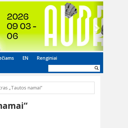
Next
ečiams
EN
Renginiai
Paieškos
forma
tras „Tautos namai“
 namai“