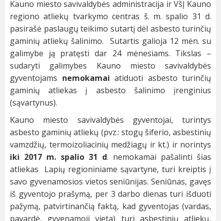
Kauno miesto savivaldybės administracija ir VšĮ Kauno
regiono atliekų tvarkymo centras š. m. spalio 31 d.
pasirašė paslaugų teikimo sutartį dėl asbesto turinčių
gaminių atliekų šalinimo. Sutartis galioja 12 mėn. su
galimybe ją pratęsti dar 24 mėnesiams. Tikslas –
sudaryti galimybes Kauno miesto savivaldybės
gyventojams
nemokamai
atiduoti asbesto turinčių
gaminių atliekas į asbesto šalinimo įrenginius
(sąvartynus).
Kauno miesto savivaldybės gyventojai, turintys
asbesto gaminių atliekų (pvz.: stogų šiferio, asbestinių
vamzdžių, termoizoliacinių medžiagų ir kt.) ir norintys
iki 2017 m. spalio 31 d
. nemokamai pašalinti šias
atliekas Lapių regioniniame sąvartyne, turi kreiptis į
savo gyvenamosios vietos seniūnijas. Seniūnas, gavęs
iš gyventojo prašymą, per 3 darbo dienas turi išduoti
pažymą, patvirtinančią faktą, kad gyventojas (vardas,
pavardė, gyvenamoji vieta) turi asbestinių atliekų,