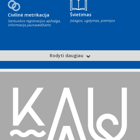
Švietimas
Civilinė metrikacija
Įstaigos, ugdymas, premijos
Santuokos registracijos apžvalga,
informacija jaunavedžiams
Rodyti daugiau