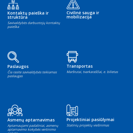
Civilinė sauga ir
Kontaktų paieška ir
mobilizacija
struktūra
Savivaldybės darbuotojų kontaktų
paieška
Transportas
Paslaugos
Maršrutai, tvarkaraščiai, e. bilietas
Čia rasite savivaldybės teikiamas
paslaugas
Projektiniai pasiūlymai
Asmenų aptarnavimas
Statinių projektų viešinimas
Aptarnaujami padaliniai, asmenų
aptarnavimo kokybės vertinimo