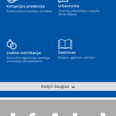
Urbanistika
Korupcijos prevencija
Teritorijų planavimas ir statyba,
Antikorupcijos komisija, kontaktai
žemės sklypai
Švietimas
Civilinė metrikacija
Įstaigos, ugdymas, premijos
Santuokos registracijos apžvalga,
informacija jaunavedžiams
Rodyti daugiau