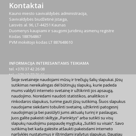
Kontaktai
Kauno miesto savivaldybės administracija,
Savivaldybės biudžetinė įstaiga,
Laisvės al. 96, LT-44251 Kaunas
Duomenys kaupiami ir saugomi Juridinių asmenų registre
Kodas
188764867
PVM mokėtojo kodas
LT 887648610
INFORMACIJA INTERESANTAMS TEIKIAMA
tel. +370 37 42 26 08
tel. +370 37 77 76 66
Šioje svetainėje naudojami mūsų ir trečiųjų šalių slapukai. Jūsų
tel. +370 660 07000
sutikimas nereikalingas dėl būtinųjų slapukų, kurie padeda
el. p.
info@kaunas.lt
mums valdyti interneto svetainę ir užtikrinti jos apsaugą,
naudojimo. Norėdami naudoti statistikos, analitikos ir
rinkodaros slapukus, turime gauti jūsų sutikimą. Šiuos slapukus
naudojame siekdami tobulinti svetainę, užtikrinti patogesnį
naudojimąsi ja bei pasiūlyti jums aktualų turinį ir paslaugas.
Juos galite pakeisti skiltyje „Parinktys“ arba sutikti su visų
slapukų naudojimu paspaudę mygtuką „Sutikti su visais“. Savo
2023 m. Kauno miesto savivaldybė. Kopijuoti ir platinti
sutikimą bet kada galėsite atšaukti pakeisdami interneto
www.kaunas.lt skelbiamą informaciją be autorių sutikimo draudžiama.
|
Svetainės žemėlapis »
naršyklės nustatymus ir ištrindami įrašytus slapukus. Daugiau