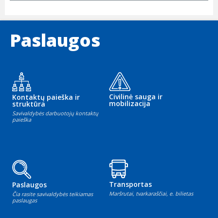
Paslaugos
Civilinė sauga ir
Kontaktų paieška ir
mobilizacija
struktūra
Savivaldybės darbuotojų kontaktų
paieška
Transportas
Paslaugos
Maršrutai, tvarkaraščiai, e. bilietas
Čia rasite savivaldybės teikiamas
paslaugas