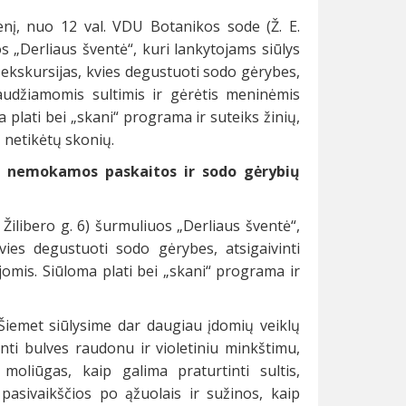
enį, nuo 12 val. VDU Botanikos sode (Ž. E.
os „Derliaus šventė“, kuri lankytojams siūlys
kskursijas, kvies degustuoti sodo gėrybes,
spaudžiamomis sultimis ir gėrėtis meninėmis
 plati bei „skani“ programa ir suteiks žinių,
, netikėtų skonių.
 – nemokamos paskaitos ir sodo gėrybių
 Žilibero g. 6) šurmuliuos „Derliaus šventė“,
ies degustuoti sodo gėrybes, atsigaivinti
omis. Siūloma plati bei „skani“ programa ir
Šiemet siūlysime dar daugiau įdomių veiklų
nti bulves raudonu ir violetiniu minkštimu,
oliūgas, kaip galima praturtinti sultis,
pasivaikščios po ąžuolais ir sužinos, kaip