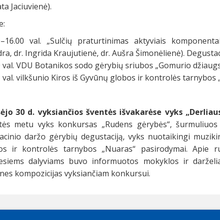
a Jaciuvienė).
e:
0–16.00 val. „Sulčių praturtinimas aktyviais komponenta
ra, dr. Ingrida Kraujutienė, dr. Aušra Šimonėlienė). Degustac
0 val. VDU Botanikos sodo gėrybių sriubos „Gomurio džiaugs
 val. vilkšunio Kiros iš Gyvūnų globos ir kontrolės tarnybo
ėjo 30 d. vyksiančios šventės išvakarėse vyks „Derliau
tės metu vyks konkursas „Rudens gėrybės“, šurmuliuos „
acinio daržo gėrybių degustaciją, vyks nuotaikingi muziki
os ir kontrolės tarnybos „Nuaras“ pasirodymai. Apie ru
esiems dalyviams buvo informuotos mokyklos ir darželiai,
nes kompozicijas vyksiančiam konkursui.