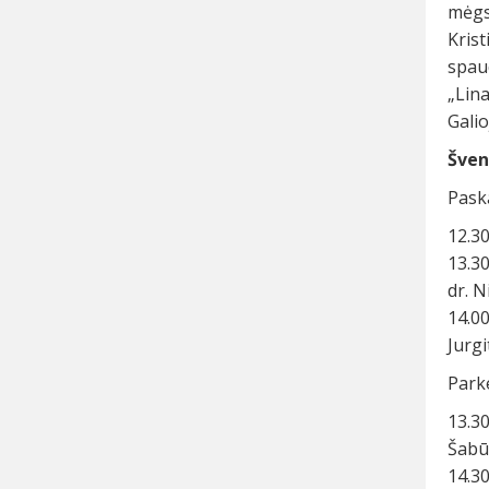
mėgs
Krist
spau
„Lin
Galio
Šven
Paska
12.30
13.30
dr. N
14.0
Jurgi
Parke
13.30
Šabūn
14.30