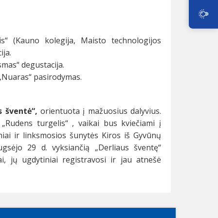
is“ (Kauno kolegija, Maisto technologijos
ija.
mas“ degustacija.
s „Nuaras“ pasirodymas.
s šventė“,
orientuota į mažuosius dalyvius.
Rudens turgelis“ , vaikai bus kviečiami į
niai ir linksmosios šunytės Kiros iš Gyvūnų
gsėjo 29 d. vyksiančią „Derliaus šventę“
 jų ugdytiniai registravosi ir jau atnešė