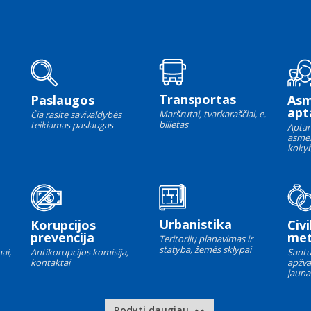
Transportas
Paslaugos
As
apt
Maršrutai, tvarkaraščiai, e.
Čia rasite savivaldybės
bilietas
teikiamas paslaugas
Aptar
asme
kokyb
Urbanistika
Korupcijos
Civi
prevencija
met
Teritorijų planavimas ir
statyba, žemės sklypai
ai,
Antikorupcijos komisija,
Santu
kontaktai
apžva
jauna
Rodyti daugiau