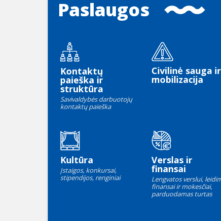
Paslaugos
Civilinė sauga ir
Kontaktų
mobilizacija
paieška ir
struktūra
Savivaldybės darbuotojų
kontaktų paieška
Kultūra
Verslas ir
finansai
Įstaigos, konkursai,
stipendijos, renginiai
Lengvatos verslui, leidim
finansai ir mokesčiai,
parduodamas turtas