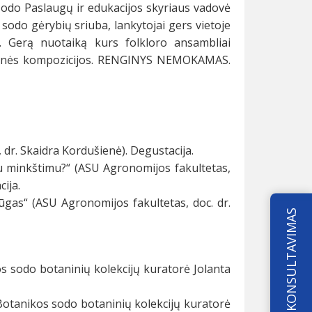
odo Paslaugų ir edukacijos skyriaus vadovė
sodo gėrybių sriuba, lankytojai gers vietoje
s. Gerą nuotaiką kurs folkloro ansambliai
meninės kompozicijos. RENGINYS NEMOKAMAS.
 dr. Skaidra Kordušienė). Degustacija.
niu minkštimu?“ (ASU Agronomijos fakultetas,
ija.
ūgas“ (ASU Agronomijos fakultetas, doc. dr.
KONSULTAVIMAS
os sodo botaninių kolekcijų kuratorė Jolanta
 Botanikos sodo botaninių kolekcijų kuratorė