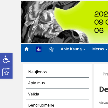
Previous
Apie Kauną
Meras
Open toolbar
Kultūros renginiai
Naujienos
Pr
Apie mus
De
Veikla
Atnauj
Bendruomenė