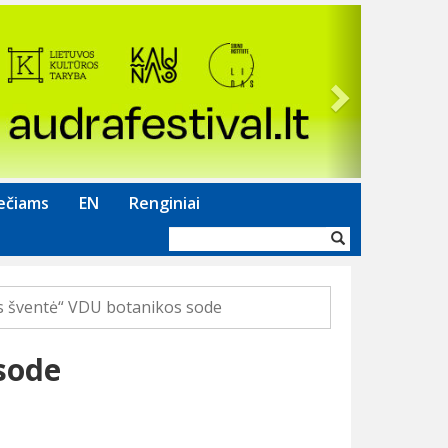
Next
ečiams
EN
Renginiai
Paieškos
forma
s šventė“ VDU botanikos sode
sode