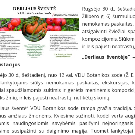
Rugsėjo 30 d., šeštadi
Žilibero g. 6) šurmuliu
nemokamas paskaitas, e
atsigaivinti šviežiai 
kompozicijomis. Siūloma
ir leis pajusti neatrastų
„Derliaus šventėje“
stacijos
jo 30 d., šeštadienį, nuo 12 val. VDU Botanikos sode (Ž. E.
 lankytojams siūlys nemokamas paskaitas, ekskursijas, kv
žiai spaudžiamomis sultimis ir gėrėtis meninėmis kompozicij
ks žinių, ir leis pajusti neatrastų, netikėtų skonių.
liaus šventė“ VDU Botanikos sode tampa gražia tradicija. 
raus amžiaus žmonėms. Kviesime sužinoti, kodėl verta augi
omis naudingosiomis savybėmis pasižymi neįnoringasis m
ysime susipažinti su daiginimo magija. Tuomet lankytojai 