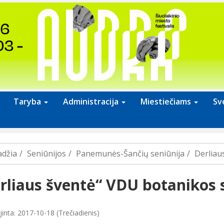
Taryba
Administracija
Miestiečiams
Sv
adžia
Seniūnijos
Panemunės-Šančių seniūnija
Derliau
rliaus šventė“ VDU botanikos 
inta: 2017-10-18 (Trečiadienis)