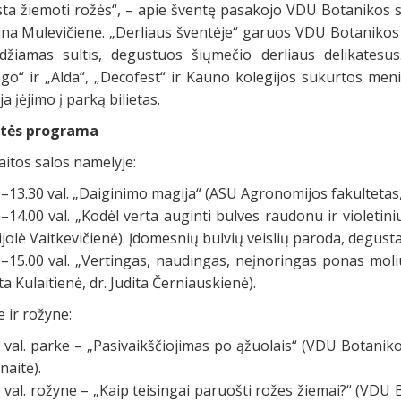
ta žiemoti rožės“, – apie šventę pasakojo VDU Botanikos s
ina Mulevičienė. „Derliaus šventėje“ garuos VDU Botanikos 
džiamas sultis, degustuos šiųmečio derliaus delikatesu
ago“ ir „Alda“, „Decofest“ ir Kauno kolegijos sukurtos 
ja įėjimo į parką bilietas.
tės programa
itos salos namelyje:
–13.30 val. „Daiginimo magija“ (ASU Agronomijos fakultetas,
–14.00 val. „Kodėl verta auginti bulves raudonu ir violeti
ijolė Vaitkevičienė). Įdomesnių bulvių veislių paroda, degustac
0–15.00 val. „Vertingas, naudingas, neįnoringas ponas moli
ta Kulaitienė, dr. Judita Černiauskienė).
 ir rožyne:
 val. parke – „Pasivaikščiojimas po ąžuolais“ (VDU Botanik
aitė).
 val. rožyne – „Kaip teisingai paruošti rožes žiemai?“ (VDU