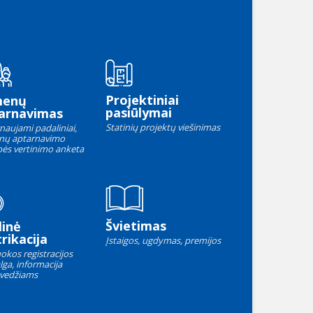
Projektiniai
menų
pasiūlymai
arnavimas
Statinių projektų viešinimas
naujami padaliniai,
nų aptarnavimo
ės vertinimo anketa
Švietimas
linė
rikacija
Įstaigos, ugdymas, premijos
okos registracijos
lga, informacija
vedžiams