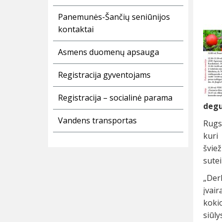
Panemunės-Šančių seniūnijos
kontaktai
Asmens duomenų apsauga
Registracija gyventojams
Registracija – socialinė parama
degu
Vandens transportas
Rugsė
kuri
švie
sutei
„Der
įvai
koki
siūl