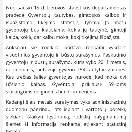
Nuo sausio 15 d. Lietuvos statistikos departamentas
pradeda Gyventojų tautybės, gimtosios kalbos ir
išpažįstamo tikėjimo statistinį tyrimą. Jo metu
gyventojų bus klausiama, kokia jų tautybė, gimtoji
kalba, kokių dar kalbų moka, kokį tikėjimą išpažįsta.
Anksčiau šie rodikliai būdavo renkami vykdant
visuotinius gyventojų ir būstų surašymus. Paskutinio
gyventojų ir būstų surašymo, kuris vyko 2011 metais,
duomenimis, Lietuvoje gyveno 154 tautybių žmonės.
Kas trečias šalies gyventojas nurodė, kad moka dvi
užsienio kalbas. Gyventojai priklausė 59-ioms
skirtingoms religinėms bendruomenėms.
Kadangi šiais metais surašymas vyks administracinių
duomenų pagrindu, atsiliepiant į vartotojų poreikį,
siekiant išlaikyti tęstinumą, rodiklių palyginamumą
šiemet ši informacija renkama atliekant statistinį
tyrimą.