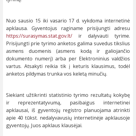
Nuo sausio 15 iki vasario 17 d. vykdoma internetinė
apklausa. Gyventojus raginame prisijungti adresu
https://surasymas.stat.gov.lt/
ir dalyvauti tyrime.
Prisijungti prie tyrimo anketos galima suvedus tikslius
asmens duomenis (asmens kodą ir galiojančio
dokumento numerį) arba per Elektroninius valdžios
vartus. Atsakyti reikia tik į keturis klausimus, todėl
anketos pildymas trunka vos keletą minučių.
Siekiant užtikrinti statistinio tyrimo rezultatų kokybę
ir reprezentatyvumą, pasibaigus internetinei
apklausai, iš gyventojų registro planuojama atrinkti
apie 40 tūkst. nedalyvavusių internetinėje apklausoje
gyventojų. Juos apklaus klausėjai.