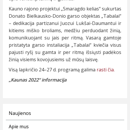
Kauno rajono projektui „Smaragdo kelias“ sukurtas
Donato Bielkausko-Donio garso objektas „Tabalai“
– dedikacija partizanui Juozui Lukšai-Daumantui ir
kitiems miško broliams, medžiu perduodant žinią,
komunikuojant su jais per ritmą. Vasarą gamtoje
pristatyta garso instaliacija „Tabalai“ kviečia visus
pajusti ryšį su gamta ir per ritmą išsiųsti padėkos
žinią visiems kovojusiems už mūsų laisvę.
Visą lapkričio 24–27 d. programą galima
rasti čia.
„Kaunas 2022“ informacija
Naujienos
Apie mus