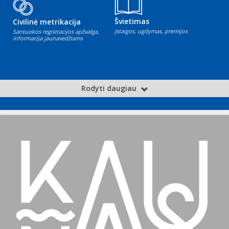
Švietimas
Civilinė metrikacija
Įstaigos, ugdymas, premijos
Santuokos registracijos apžvalga,
informacija jaunavedžiams
Rodyti daugiau