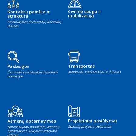
Civilinė sauga ir
Kontaktų paieška ir
mobilizacija
struktūra
Savivaldybės darbuotojų kontaktų
paieška
Transportas
Paslaugos
Maršrutai, tvarkaraščiai, e. bilietas
Čia rasite savivaldybės teikiamas
paslaugas
Projektiniai pasiūlymai
Asmenų aptarnavimas
Statinių projektų viešinimas
Aptarnaujami padaliniai, asmenų
aptarnavimo kokybės vertinimo
anketa