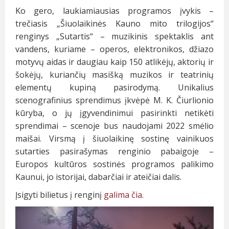
Ko gero, laukiamiausias programos įvykis –
trečiasis „Šiuolaikinės Kauno mito trilogijos“
renginys „Sutartis“ – muzikinis spektaklis ant
vandens, kuriame – operos, elektronikos, džiazo
motyvų aidas ir daugiau kaip 150 atlikėjų, aktorių ir
šokėjų, kuriančių masišką muzikos ir teatrinių
elementų kupiną pasirodymą. Unikalius
scenografinius sprendimus įkvėpė M. K. Čiurlionio
kūryba, o jų įgyvendinimui pasirinkti netikėti
sprendimai – scenoje bus naudojami 2022 smėlio
maišai. Virsmą į šiuolaikinę sostinę vainikuos
sutarties pasirašymas renginio pabaigoje –
Europos kultūros sostinės programos palikimo
Kaunui, jo istorijai, dabarčiai ir ateičiai dalis.
Įsigyti bilietus į renginį
galima čia.