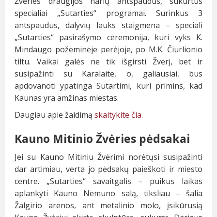
Žvėries draugijos narių antspaudus, sukurtus
specialiai „Sutarties“ programai. Surinkus 3
antspaudus, dalyvių lauks staigmena – speciali
„Sutarties“ pasirašymo ceremonija, kuri vyks K.
Mindaugo požeminėje perėjoje, po M.K. Čiurlionio
tiltu. Vaikai galės ne tik išgirsti Žvėrį, bet ir
susipažinti su Karalaite, o, galiausiai, bus
apdovanoti ypatinga Sutartimi, kuri primins, kad
Kaunas yra amžinas miestas.
Daugiau apie žaidimą
skaitykite čia.
Kauno Mitinio Žvėries pėdsakai
Jei su Kauno Mitiniu Žvėrimi norėtųsi susipažinti
dar artimiau, verta jo pėdsakų paieškoti ir miesto
centre. „Sutarties“ savaitgalis – puikus laikas
aplankyti Kauno Nemuno salą, tiksliau – šalia
Žalgirio arenos, ant metalinio molo, įsikūrusią