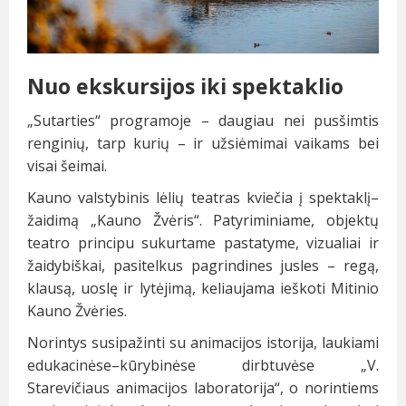
Nuo ekskursijos iki spektaklio
„Sutarties“ programoje – daugiau nei pusšimtis
renginių, tarp kurių – ir užsiėmimai vaikams bei
visai šeimai.
Kauno valstybinis lėlių teatras kviečia į spektaklį–
žaidimą „Kauno Žvėris“. Patyriminiame, objektų
teatro principu sukurtame pastatyme, vizualiai ir
žaidybiškai, pasitelkus pagrindines jusles – regą,
klausą, uoslę ir lytėjimą, keliaujama ieškoti Mitinio
Kauno Žvėries.
Norintys susipažinti su animacijos istorija, laukiami
edukacinėse–kūrybinėse dirbtuvėse „V.
Starevičiaus animacijos laboratorija“, o norintiems