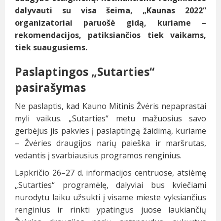
dalyvauti su visa šeima, „Kaunas 2022“
organizatoriai paruošė gidą, kuriame –
rekomendacijos, patiksiančios tiek vaikams,
tiek suaugusiems.
Paslaptingos „Sutarties“
pasirašymas
Ne paslaptis, kad Kauno Mitinis Žvėris nepaprastai
myli vaikus. „Sutarties“ metu mažuosius savo
gerbėjus jis pakvies į paslaptingą žaidimą, kuriame
– Žvėries draugijos narių paieška ir maršrutas,
vedantis į svarbiausius programos renginius.
Lapkričio 26–27 d. informacijos centruose, atsiėmę
„Sutarties“ programėlę, dalyviai bus kviečiami
nurodytu laiku užsukti į visame mieste vyksiančius
renginius ir rinkti ypatingus juose laukiančių