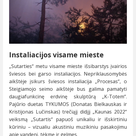
Instaliacijos visame mieste
„Sutarties“ metu visame mieste išsibarstys įvairios
šviesos bei garso instaliacijos. Nepriklausomybės
aikštėje įsikurs šviesos instaliacija „Procesas“, o
Steigiamojo seimo aikštėje bus galima pamatyti
daugiafunkcinę erdvinę skulptūrą „K-Totem“.
Pajūrio duetas TYKUMOS (Donatas Bielkauskas ir
Kristijonas Lučinskas) trečiąjį didįjį „Kaunas 2022“
veiksmą „Sutartis“ papuoš unikaliu ir išskirtiniu
kūriniu – vizualiu akustiniu muzikiniu pasakojimu
apie vandenį, tėkmę ir gelmes.