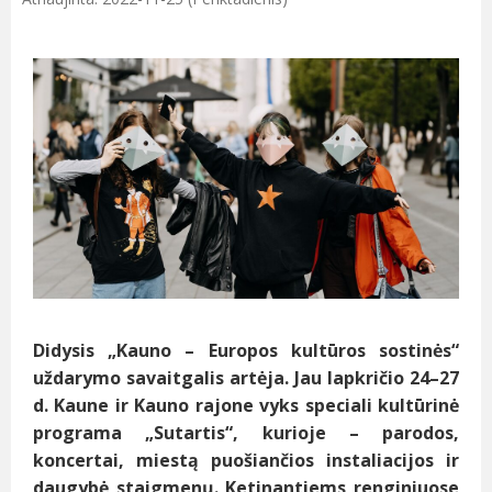
Didysis „Kauno – Europos kultūros sostinės“
uždarymo savaitgalis artėja. Jau lapkričio 24–27
d. Kaune ir Kauno rajone vyks speciali kultūrinė
programa „Sutartis“, kurioje – parodos,
koncertai, miestą puošiančios instaliacijos ir
daugybė staigmenų. Ketinantiems renginiuose