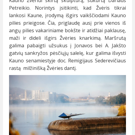
Kauno Žvėriui skirtą skulptūrą, sukurtą Dariaus
Petreikio. Norintys įsitikinti, kad Žvėris tikrai
lankosi Kaune, įrodymą išgirs vaikščiodami Kauno
pilies prieigose. Čia, priglaudę ausį prie vienos iš
angų pilies vakariniame bokšte ir atidžiai paklausę,
maži ir dideli išgirs Žvėries knarkimą. Maršrutą
galima pabaigti užsukus į Jonavos bei A. Jakšto
gatvių sankryžos pėsčiųjų salelę, kur galima išvysti
Kauno senamiestyje doc. Remigijaus Sederevičiaus
rastą milžinišką Žvėries dantį.