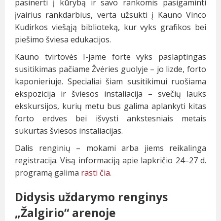
pasinerti į kūrybą ir savo rankomis pasigaminti
įvairius rankdarbius, verta užsukti į Kauno Vinco
Kudirkos viešąją biblioteką, kur vyks grafikos bei
piešimo šviesa edukacijos.
Kauno tvirtovės I-jame forte vyks paslaptingas
susitikimas pačiame Žvėries guolyje – jo lizde, forto
kaponieriuje. Specialiai šiam susitikimui ruošiama
ekspozicija ir šviesos instaliacija – svečių lauks
ekskursijos, kurių metu bus galima aplankyti kitas
forto erdves bei išvysti ankstesniais metais
sukurtas šviesos instaliacijas.
Dalis renginių – mokami arba jiems reikalinga
registracija. Visą informaciją apie lapkričio 24–27 d.
programą galima
rasti čia.
Didysis uždarymo renginys
„Žalgirio“ arenoje