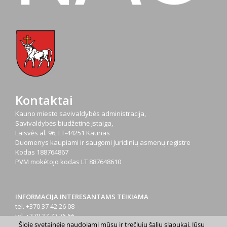
Kontaktai
Kauno miesto savivaldybės administracija,
Savivaldybės biudžetinė įstaiga,
Laisvės al. 96, LT-44251 Kaunas
Duomenys kaupiami ir saugomi Juridinių asmenų registre
Kodas
188764867
PVM mokėtojo kodas
LT 887648610
INFORMACIJA INTERESANTAMS TEIKIAMA
tel. +370 37 42 26 08
tel. +370 37 77 76 66
Šioje svetainėje naudojami mūsų ir trečiųjų šalių slapukai. Jūsų
tel. +370 660 07000