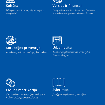
Kultūra
Verslas ir finansai
Įstaigos, konkursai, stipendijos,
Lengvatos verslui, leidimai, finansai
renginiai
ir mokesčiai, parduodamas turtas
Urbanistika
Korupcijos prevencija
Teritorijų planavimas ir statyba,
Antikorupcijos komisija, kontaktai
žemės sklypai
Švietimas
Civilinė metrikacija
Įstaigos, ugdymas, premijos
Santuokos registracijos apžvalga,
informacija jaunavedžiams