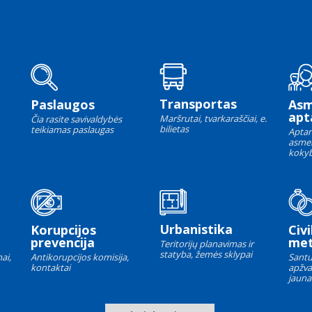
Transportas
Paslaugos
As
apt
Maršrutai, tvarkaraščiai, e.
Čia rasite savivaldybės
bilietas
teikiamas paslaugas
Aptar
asme
kokyb
Urbanistika
Korupcijos
Civi
prevencija
met
Teritorijų planavimas ir
statyba, žemės sklypai
ai,
Antikorupcijos komisija,
Santu
kontaktai
apžva
jauna