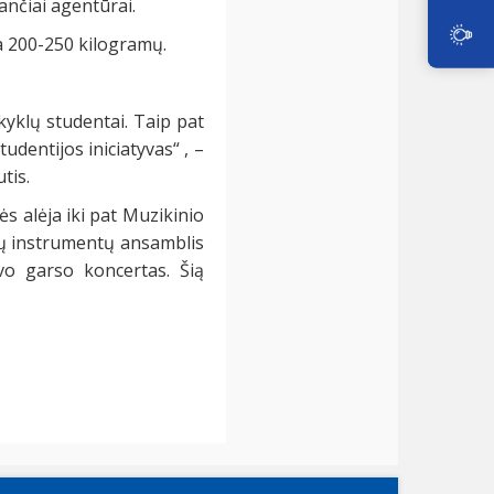
ančiai agentūrai.
ia 200-250 kilogramų.
kyklų studentai. Taip pat
udentijos iniciatyvas“ , –
tis.
s alėja iki pat Muzikinio
jų instrumentų ansamblis
o garso koncertas. Šią