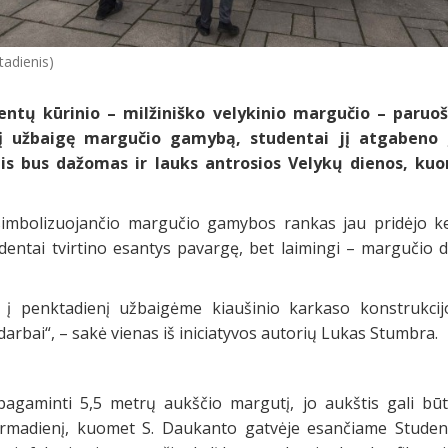
tadienis)
ntų kūrinio – milžiniško velykinio margučio – paruoši
enį užbaigę margučio gamybą, studentai jį atgabeno 
jis bus dažomas ir lauks antrosios Velykų dienos, ku
simbolizuojančio margučio gamybos rankas jau pridėjo kel
udentai tvirtino esantys pavargę, bet laimingi – marguči
io į penktadienį užbaigėme kiaušinio karkaso konstrukci
rbai“, – sakė vienas iš iniciatyvos autorių Lukas Stumbra.
agaminti 5,5 metrų aukščio margutį, jo aukštis gali būti
pirmadienį, kuomet S. Daukanto gatvėje esančiame Stude