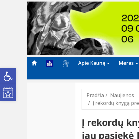
Previous
Apie Kauną
Meras
Open toolbar
Kultūros renginiai
Pradžia
Naujienos
Į rekordų knygą pre
Į rekordų kn
jau pasiekė