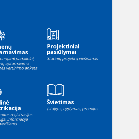
Projektiniai
menų
pasiūlymai
arnavimas
Statinių projektų viešinimas
naujami padaliniai,
nų aptarnavimo
ės vertinimo anketa
Švietimas
linė
rikacija
Įstaigos, ugdymas, premijos
okos registracijos
lga, informacija
vedžiams