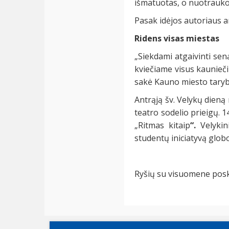
išmatuotas, o nuotraukos
Pasak idėjos autoriaus a
Ridens visas miestas
„Siekdami atgaivinti sen
kviečiame visus kauniečiu
sakė Kauno miesto taryb
Antrąją šv. Velykų dieną
teatro sodelio prieigų.
„Ritmas kitaip
“.
Velyki
studentų iniciatyvą glob
Ryšių su visuomene posk