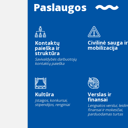
Paslaugos
Civilinė sauga ir
Kontaktų
mobilizacija
paieška ir
struktūra
Savivaldybės darbuotojų
kontaktų paieška
Kultūra
Verslas ir
finansai
Įstaigos, konkursai,
stipendijos, renginiai
Lengvatos verslui, leidim
finansai ir mokesčiai,
parduodamas turtas