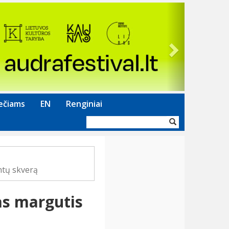
Next
ečiams
EN
Renginiai
Paieškos
forma
ntų skverą
as margutis