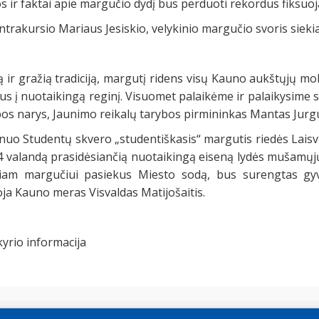
 ir faktai apie margučio dydį bus perduoti rekordus fiksuoj
ntrakursio Mariaus Jesiskio, velykinio margučio svoris siek
ą ir gražią tradiciją, margutį ridens visų Kauno aukštųjų mo
s į nuotaikingą reginį. Visuomet palaikėme ir palaikysime st
os narys, Jaunimo reikalų tarybos pirmininkas Mantas Jurgu
 nuo Studentų skvero „studentiškasis“ margutis riedės Laisvė
 14 valandą prasidėsiančią nuotaikingą eiseną lydės mušamų
niam margučiui pasiekus Miesto sodą, bus surengtas gyv
oja Kauno meras Visvaldas Matijošaitis.
yrio informacija