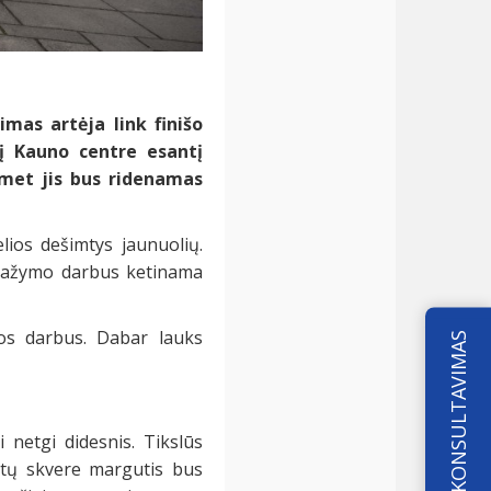
mas artėja link finišo
į Kauno centre esantį
omet jis bus ridenamas
ios dešimtys jaunuolių.
o dažymo darbus ketinama
jos darbus. Dabar lauks
KONSULTAVIMAS
 netgi didesnis. Tikslūs
ntų skvere margutis bus