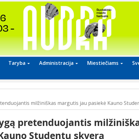
Taryba
Administracija
Miestiečiams
Sv
tenduojantis milžiniškas margutis jau pasiekė Kauno Stude
ygą pretenduojantis milžinišk
 Kauno Studentų skverą