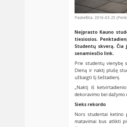
Paskelbta: 2016-03-25 (Penk
Neįprasto Kauno stude
tiesiosios. Penktadi
Studentų skverą. Čia 
senamiesčio link.
Prie studentų vienybę 
Dieną ir naktį plušę st
užbaigti šį šeštadienį.
„Naktį iš ketvirtadien
dekoravimo bei dažymo da
Sieks rekordo
Nors studentai ketino p
matavimai bus atlikti 