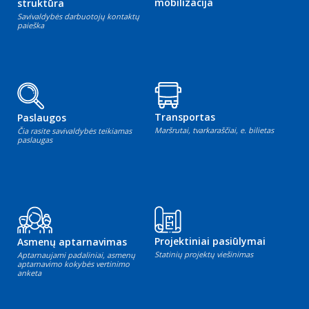
mobilizacija
struktūra
Savivaldybės darbuotojų kontaktų
paieška
Transportas
Paslaugos
Maršrutai, tvarkaraščiai, e. bilietas
Čia rasite savivaldybės teikiamas
paslaugas
Projektiniai pasiūlymai
Asmenų aptarnavimas
Statinių projektų viešinimas
Aptarnaujami padaliniai, asmenų
aptarnavimo kokybės vertinimo
anketa