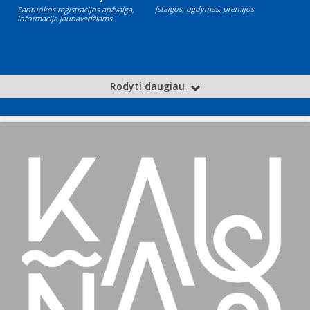
Įstaigos, ugdymas, premijos
Santuokos registracijos apžvalga,
informacija jaunavedžiams
Rodyti daugiau