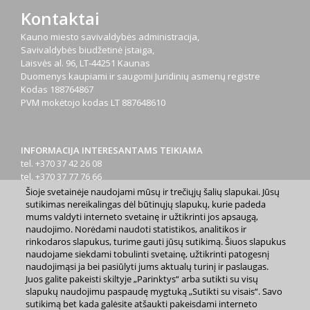
Kontaktai
Kauno miesto savivaldybės administracija,
Savivaldybės biudžetinė įstaiga,
Laisvės al. 96, LT-44251 Kaunas
Duomenys kaupiami ir saugomi Juridinių asmenų registre
Kodas
188764867
PVM mokėtojo kodas
LT 887648610
INFORMACIJA INTERESANTAMS TEIKIAMA
tel. +370 37 42 26 08
tel. +370 37 77 76 66
tel. +370 660 07000
Šioje svetainėje naudojami mūsų ir trečiųjų šalių slapukai. Jūsų
el. p.
info@kaunas.lt
sutikimas nereikalingas dėl būtinųjų slapukų, kurie padeda
mums valdyti interneto svetainę ir užtikrinti jos apsaugą,
naudojimo. Norėdami naudoti statistikos, analitikos ir
rinkodaros slapukus, turime gauti jūsų sutikimą. Šiuos slapukus
naudojame siekdami tobulinti svetainę, užtikrinti patogesnį
naudojimąsi ja bei pasiūlyti jums aktualų turinį ir paslaugas.
Juos galite pakeisti skiltyje „Parinktys“ arba sutikti su visų
2023 m. Kauno miesto savivaldybė. Kopijuoti ir platinti
slapukų naudojimu paspaudę mygtuką „Sutikti su visais“. Savo
www.kaunas.lt skelbiamą informaciją be autorių sutikimo draudžiama.
sutikimą bet kada galėsite atšaukti pakeisdami interneto