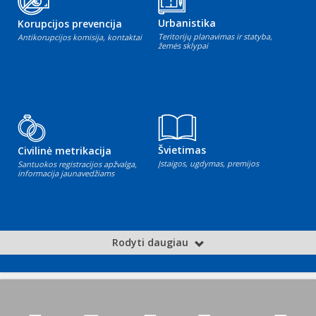
Urbanistika
Korupcijos prevencija
Teritorijų planavimas ir statyba,
Antikorupcijos komisija, kontaktai
žemės sklypai
Švietimas
Civilinė metrikacija
Įstaigos, ugdymas, premijos
Santuokos registracijos apžvalga,
informacija jaunavedžiams
Rodyti daugiau