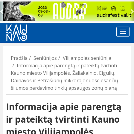
Previous
Pradžia
Seniūnijos
Vilijampolės seniūnija
Informacija apie parengtą ir pateiktą tvirtinti
Kauno miesto Vilijampolės, Žaliakalnio, Eigulių,
Dainavos ir Petrašiūnų mikrorajonuose esančių
šilumos perdavimo tinklų apsaugos zonų planą
Informacija apie parengtą
ir pateiktą tvirtinti Kauno
miesto Vilijampolės,