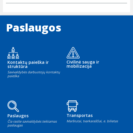
Paslaugos
Civilinė sauga ir
Kontaktų paieška ir
mobilizacija
struktūra
Savivaldybės darbuotojų kontaktų
paieška
Transportas
Paslaugos
Maršrutai, tvarkaraščiai, e. bilietas
Čia rasite savivaldybės teikiamas
paslaugas